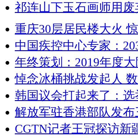
祁连山下玉石画师用废
重庆30层居民楼大火
中国疾控中心专家：203
年终策划：2019年度大陆
悼念冰桶挑战发起人 数百
韩国议会打起来了：选举
解放军驻香港部队发布三
CGTN记者王冠探访新疆