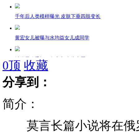
千年后人类模样曝光 皮肤下垂四肢变长
黄宏女儿被曝与水均益女儿成同学
城管局政委拥21套房产 多为空置
0
顶
收藏
分享到：
杭州就烟花事故致歉 操控出问题
简介：
上海轨道交通3号线发生持械伤人事件
莫言长篇小说将在俄
南京军区：岛屿机降登陆 垂直打击