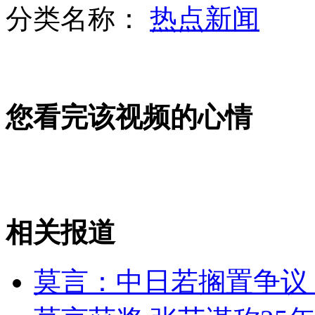
分类名称：
热点新闻
山西运城恶犬咬伤多人 警民合力深夜将其击毙
您看完该视频的心情
女孩北京地铁殴打老人 痛下狠手拳打脚踢
无痛分娩是否安全 医生回应
外交部：反对强权政治霸凌主义
相关报道
外交部：有关国家言论片面不公正
莫言：中日若搁置争议