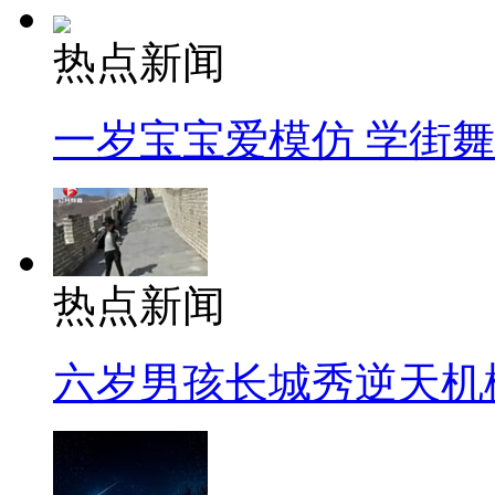
热点新闻
一岁宝宝爱模仿 学街
热点新闻
六岁男孩长城秀逆天机