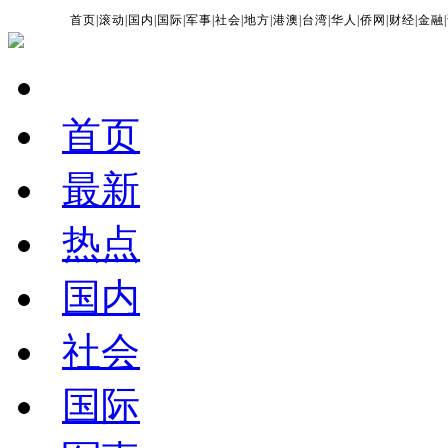
首页
|
滚动
|
国内
|
国际
|
军事
|
社会
|
地方
|
港澳
|
台湾
|
华人
|
侨网
|
财经
|
金融
|
首页
最新
热点
国内
社会
国际