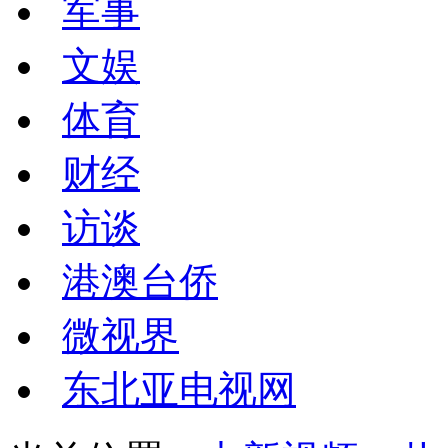
军事
文娱
体育
财经
访谈
港澳台侨
微视界
东北亚电视网