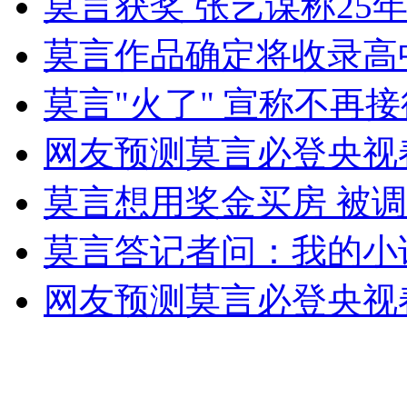
莫言获奖 张艺谋称25
安徽一实载49人客车翻车
莫言作品确定将收录高
莫言"火了" 宣称不再
走！跟着总书记去植树
网友预测莫言必登央视
消防员救轻生者
花炮节热闹非凡
减压"枕头大战"
莫言想用奖金买房 被
莫言答记者问：我的小
纽约上演“枕头大战”
网友预测莫言必登央视
司机酒驾遇交警 急速倒车逃窜