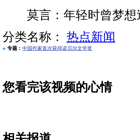
莫言：年轻时曾梦想逃
台湾中天电视台火警致节目一度停播
分类名称：
热点新闻
莫斯科一市场火灾致10多人伤亡
专题：
中国作家首次获得诺贝尔文学奖
淘宝商城销售3箱假茅台遭索赔
您看完该视频的心情
醉酒男子与押钞员发生冲突互殴
郭晶晶霍启刚为婚礼做总彩排
相关报道