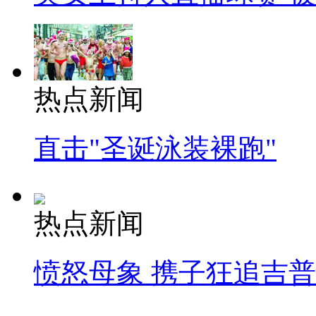
热点新闻
直击"圣诞泳装裸跑"
热点新闻
愤怒母象 携子狂追吉