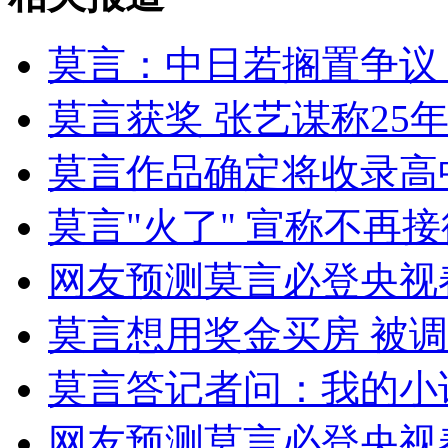
山西运城恶犬咬伤多人 警民合力深夜将其击毙
莫言：中日若搁置争议
莫言获奖 张艺谋称25
女孩北京地铁殴打老人 痛下狠手拳打脚踢
莫言作品确定将收录高
无痛分娩是否安全 医生回应
莫言"火了" 宣称不再
外交部：反对强权政治霸凌主义
网友预测莫言必登央视
外交部：有关国家言论片面不公正
莫言想用奖金买房 被
莫言答记者问：我的小
安徽一实载49人客车翻车
网友预测莫言必登央视