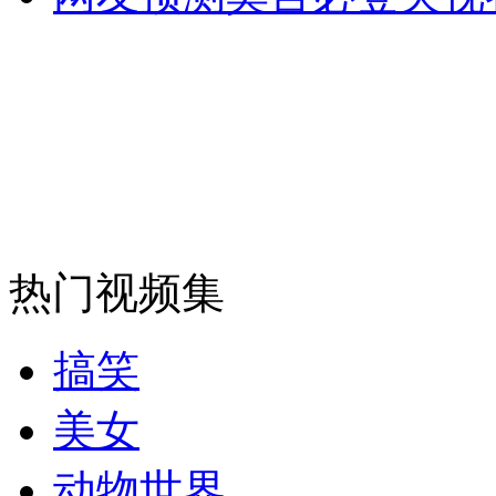
走！跟着总书记去植树
消防员救轻生者
花炮节热闹非凡
减压"枕头大战"
热门视频集
纽约上演“枕头大战”
搞笑
司机酒驾遇交警 急速倒车逃窜
美女
动物世界