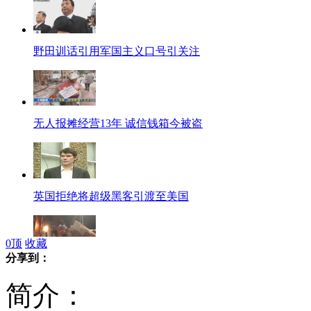
野田训话引用军国主义口号引关注
无人报摊经营13年 诚信钱箱今被盗
英国拒绝将超级黑客引渡至美国
0
顶
收藏
分享到：
目击者讲述集贤办公楼坍塌全过程
简介：