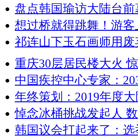
盘点韩国瑜访大陆台前
想过桥就得跳舞！游客
祁连山下玉石画师用废
重庆30层居民楼大火
中国疾控中心专家：203
年终策划：2019年度大陆
悼念冰桶挑战发起人 数百
韩国议会打起来了：选举