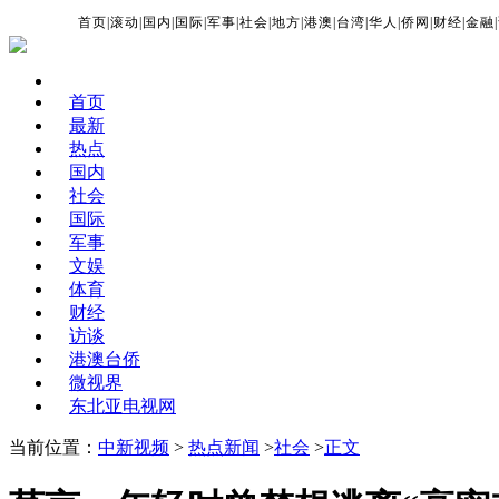
首页
|
滚动
|
国内
|
国际
|
军事
|
社会
|
地方
|
港澳
|
台湾
|
华人
|
侨网
|
财经
|
金融
|
首页
最新
热点
国内
社会
国际
军事
文娱
体育
财经
访谈
港澳台侨
微视界
东北亚电视网
当前位置：
中新视频
>
热点新闻
>
社会
>
正文