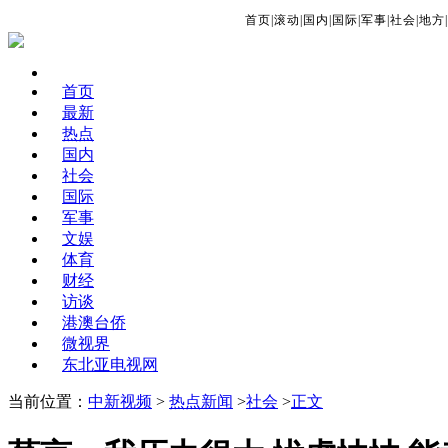
首页
|
滚动
|
国内
|
国际
|
军事
|
社会
|
地方
|
首页
最新
热点
国内
社会
国际
军事
文娱
体育
财经
访谈
港澳台侨
微视界
东北亚电视网
当前位置：
中新视频
>
热点新闻
>
社会
>
正文