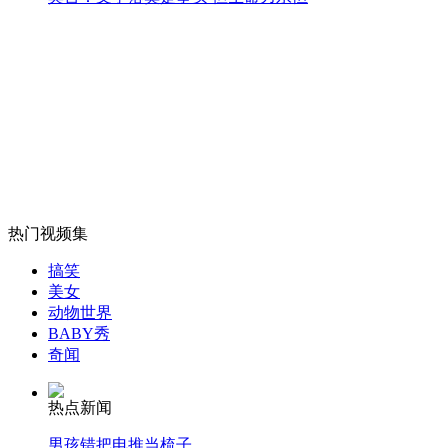
外交部：反对强权政治霸凌主义
外交部：有关国家言论片面不公正
安徽一实载49人客车翻车
热门视频集
搞笑
走！跟着总书记去植树
美女
动物世界
BABY秀
奇闻
消防员救轻生者
花炮节热闹非凡
减压"枕头大战"
热点新闻
男孩错把电推当梳子