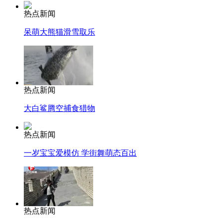
热点新闻
呆萌大熊猫滑雪取乐
热点新闻
大白鲨腾空捕食猎物
热点新闻
一岁宝宝爱模仿 学街舞萌态百出
热点新闻