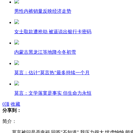
男性内裤销量反映经济走势
女士取款遭抢劫 被逼说出银行卡密码
内蒙古黑龙江等地降今冬初雪
莫言：估计“莫言热”最多持续一个月
莫言：文学落寞是事实 但生命力永恒
0
顶
收藏
分享到：
网友剪辑“你幸福吗” 调查神回复集锦
简介：
莫言被问是否幸福 回答"不知道" 我压力很大 忧虑忡忡 能