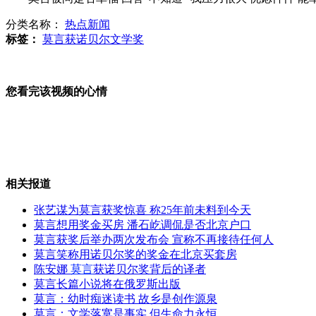
千年后人类模样曝光 皮肤下垂四肢变长
分类名称：
热点新闻
标签：
莫言获诺贝尔文学奖
杭州烟花大会 烟花意外在观众席上爆炸
您看完该视频的心情
广州城管政委被曝拥有21套房产
山西运城恶犬咬伤多人 警民合力深夜将其击毙
相关报道
张艺谋为莫言获奖惊喜 称25年前未料到今天
女孩北京地铁殴打老人 痛下狠手拳打脚踢
莫言想用奖金买房 潘石屹调侃是否北京户口
莫言获奖后举办两次发布会 宣称不再接待任何人
莫言笑称用诺贝尔奖的奖金在北京买套房
陈安娜
莫言
获诺贝尔奖背后的译者
无痛分娩是否安全 医生回应
莫言长篇小说将在俄罗斯出版
莫言：幼时痴迷读书 故乡是创作源泉
莫言：文学落寞是事实 但生命力永恒