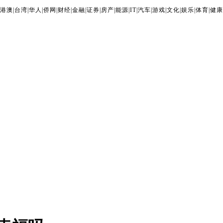
港澳
|
台湾
|
华人
|
侨网
|
财经
|
金融
|
证券
|
房产
|
能源
|
IT
|
汽车
|
游戏
|
文化
|
娱乐
|
体育
|
健康