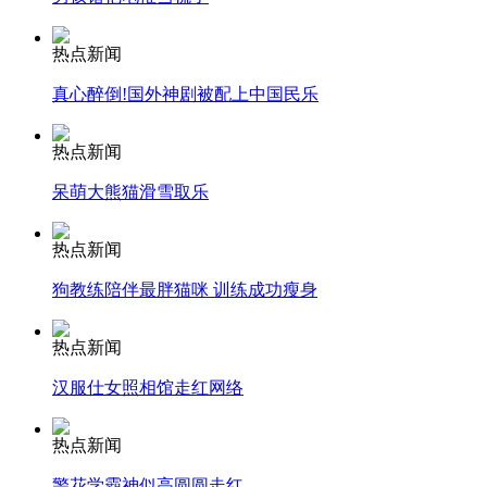
纽约上演“枕头大战”
热点新闻
真心醉倒!国外神剧被配上中国民乐
司机酒驾遇交警 急速倒车逃窜
热点新闻
呆萌大熊猫滑雪取乐
热点新闻
狗教练陪伴最胖猫咪 训练成功瘦身
热点新闻
汉服仕女照相馆走红网络
热点新闻
警花学霸神似高圆圆走红