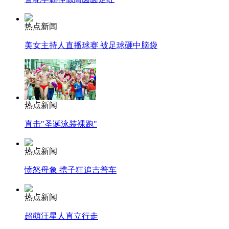
热点新闻
美女主持人直播球赛 被足球砸中脑袋
热点新闻
直击"圣诞泳装裸跑"
热点新闻
愤怒母象 携子狂追吉普车
热点新闻
超萌汪星人直立行走