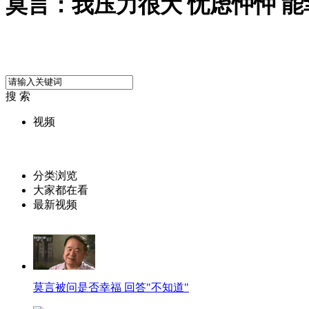
莫言：我压力很大 忧虑忡忡 能
搜 索
视频
分类浏览
大家都在看
最新视频
莫言被问是否幸福 回答"不知道"