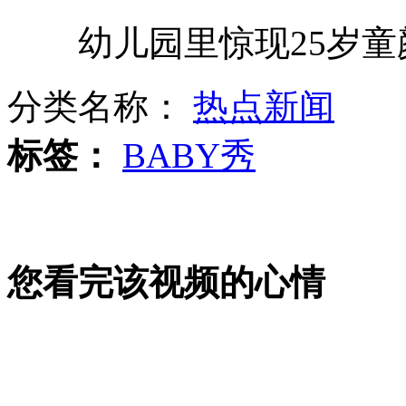
土耳其禁止叙民航客机进入领空
幼儿园里惊现25岁童
女子攀比倾尽家产买化妆品
分类名称：
热点新闻
网上恋爱还裸聊 私奔不成曝裸照
标签：
BABY秀
山西运城恶犬咬伤多人 警民合力深夜将其击毙
您看完该视频的心情
女孩北京地铁殴打老人 痛下狠手拳打脚踢
无痛分娩是否安全 医生回应