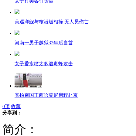
女子打美容针丧命
美巡洋舰与核潜艇相撞 无人员伤亡
河南一男子越狱32年后自首
女子香水喷太多遭毒蜂攻击
实拍柬国王西哈莫尼启程赴京
0
顶
收藏
分享到：
路遇飞车抢夺 哥俩奋力擒贼
简介：