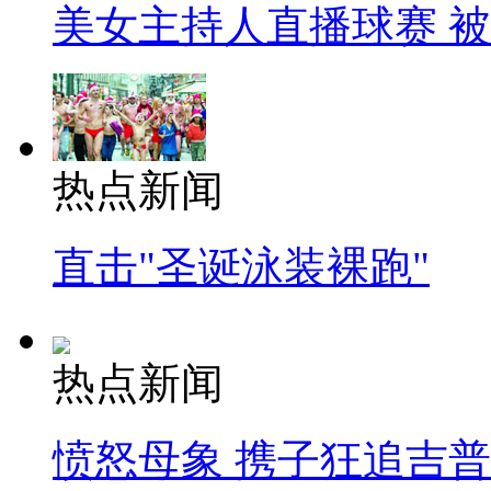
美女主持人直播球赛 
热点新闻
直击"圣诞泳装裸跑"
热点新闻
愤怒母象 携子狂追吉