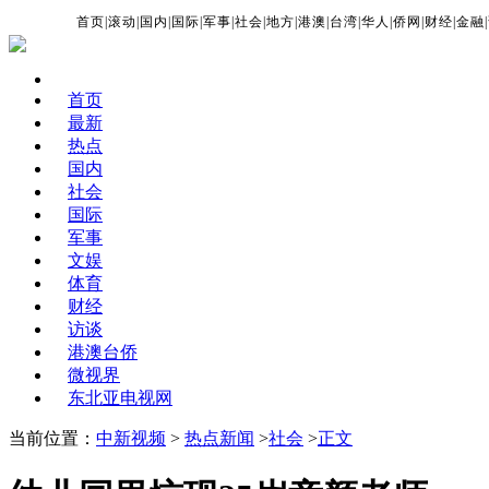
首页
|
滚动
|
国内
|
国际
|
军事
|
社会
|
地方
|
港澳
|
台湾
|
华人
|
侨网
|
财经
|
金融
|
首页
最新
热点
国内
社会
国际
军事
文娱
体育
财经
访谈
港澳台侨
微视界
东北亚电视网
当前位置：
中新视频
>
热点新闻
>
社会
>
正文