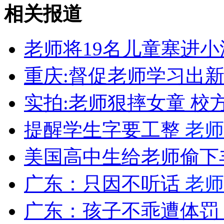
外交部：反对强权政治霸凌主义
相关报道
外交部：有关国家言论片面不公正
老师将19名儿童塞进小
重庆:督促老师学习出新
安徽一实载49人客车翻车
实拍:老师狠摔女童 校
提醒学生字要工整
老师
走！跟着总书记去植树
美国高中生给老师偷下
广东：只因不听话
老师
消防员救轻生者
花炮节热闹非凡
减压"枕头大战"
广东：孩子不乖遭体罚