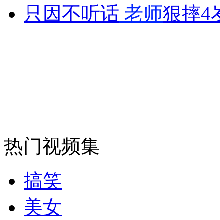
只因不听话
老师
狠摔4
纽约上演“枕头大战”
司机酒驾遇交警 急速倒车逃窜
热门视频集
搞笑
美女