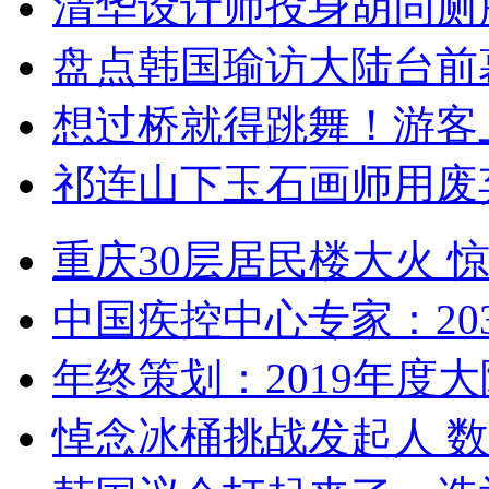
清华设计师投身胡同厕
盘点韩国瑜访大陆台前
想过桥就得跳舞！游客
祁连山下玉石画师用废
重庆30层居民楼大火
中国疾控中心专家：203
年终策划：2019年度大陆
悼念冰桶挑战发起人 数百