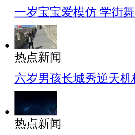
一岁宝宝爱模仿 学街
热点新闻
六岁男孩长城秀逆天机
热点新闻