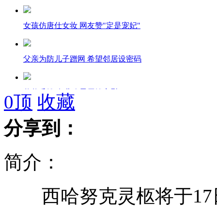
女孩仿唐仕女妆 网友赞"定是宠妃"
父亲为防儿子蹭网 希望邻居设密码
爸爸丢钱 女儿凑零用钱安慰
0
顶
收藏
分享到：
实拍欲跳楼轻生女孩被消防员踹回阳台
简介：
调查指香港贫富悬殊创十年来新低
西哈努克灵柩将于17
男孩未做作业被家长当街罚跪搓衣板