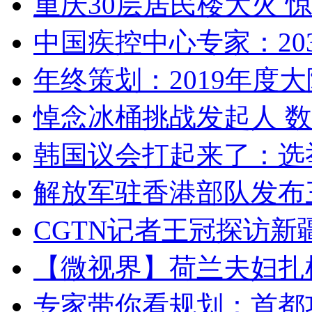
重庆30层居民楼大火
中国疾控中心专家：203
年终策划：2019年度大陆
悼念冰桶挑战发起人 数百
韩国议会打起来了：选举
解放军驻香港部队发布三
CGTN记者王冠探访新疆
【微视界】荷兰夫妇扎根青
专家带你看规划：首都功