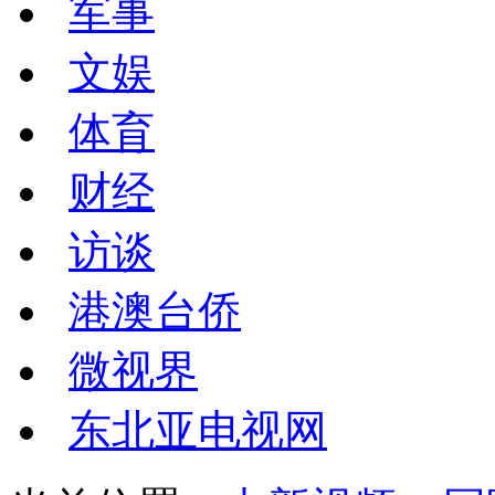
军事
文娱
体育
财经
访谈
港澳台侨
微视界
东北亚电视网