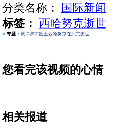
分类名称：
国际新闻
山西运城恶犬咬伤多人 警民合力深夜将其击毙
标签：
西哈努克逝世
专题：
柬埔寨前国王西哈努克在北京逝世
女孩北京地铁殴打老人 痛下狠手拳打脚踢
无痛分娩是否安全 医生回应
您看完该视频的心情
外交部：反对强权政治霸凌主义
外交部：有关国家言论片面不公正
相关报道
安徽一实载49人客车翻车