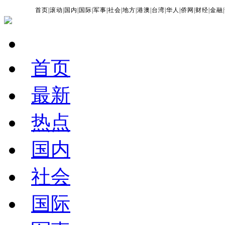
首页
|
滚动
|
国内
|
国际
|
军事
|
社会
|
地方
|
港澳
|
台湾
|
华人
|
侨网
|
财经
|
金融
|
首页
最新
热点
国内
社会
国际