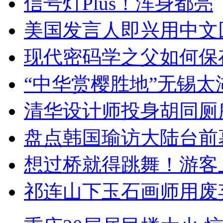
信号灯Plus！浑身都亮
美国发言人即兴用中文
现代密码学之父如何保
“中华赏樱胜地”无锡
清华设计师投身胡同厕
盘点韩国瑜访大陆台前
想过桥就得跳舞！游客
祁连山下玉石画师用废