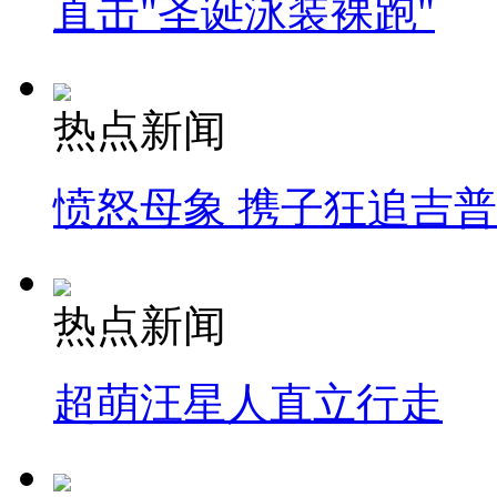
直击"圣诞泳装裸跑"
热点新闻
愤怒母象 携子狂追吉
热点新闻
超萌汪星人直立行走