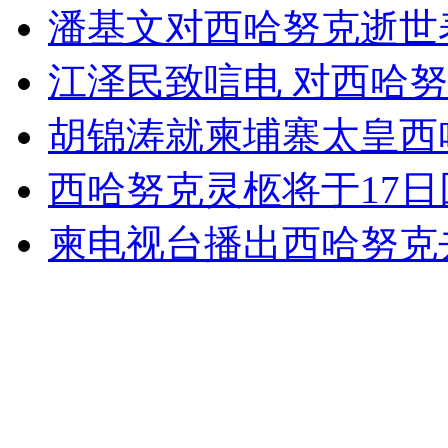
潘基文对西哈努克逝世
江泽民致唁电 对西哈
走！跟着总书记去植树
胡锦涛就柬埔寨太皇西
消防员救轻生者
花炮节热闹非凡
减压"枕头大战"
西哈努克灵柩将于17
柬电视台播出西哈努克
纽约上演“枕头大战”
司机酒驾遇交警 急速倒车逃窜