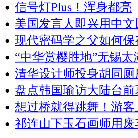
信号灯Plus！浑身都亮
美国发言人即兴用中文
现代密码学之父如何保
“中华赏樱胜地”无锡
清华设计师投身胡同厕
盘点韩国瑜访大陆台前
想过桥就得跳舞！游客
祁连山下玉石画师用废