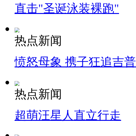
直击"圣诞泳装裸跑"
热点新闻
愤怒母象 携子狂追吉
热点新闻
超萌汪星人直立行走