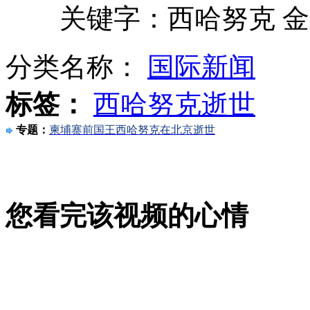
关键字：西哈努克 金
分类名称：
国际新闻
美军太平洋舰队司令呼吁和平解决钓鱼岛问题
标签：
西哈努克逝世
专题：
柬埔寨前国王西哈努克在北京逝世
日媒:中国舰队接近钓鱼岛引日恐慌
您看完该视频的心情
伊朗称闯入以领空无人机系伊朗制造
山西运城恶犬咬伤多人 警民合力深夜将其击毙