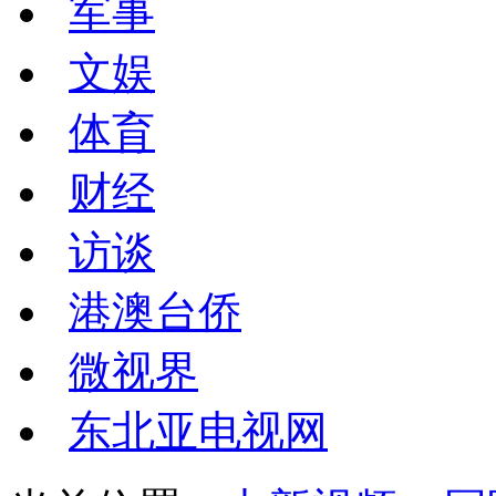
军事
文娱
体育
财经
访谈
港澳台侨
微视界
东北亚电视网