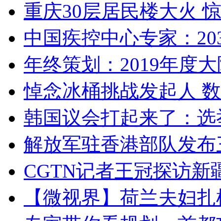
重庆30层居民楼大火
中国疾控中心专家：203
年终策划：2019年度大陆
悼念冰桶挑战发起人 数百
韩国议会打起来了：选举
解放军驻香港部队发布三
CGTN记者王冠探访新疆
【微视界】荷兰夫妇扎根青