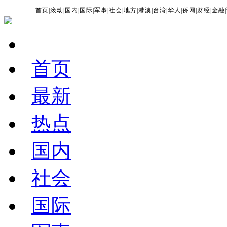
首页
|
滚动
|
国内
|
国际
|
军事
|
社会
|
地方
|
港澳
|
台湾
|
华人
|
侨网
|
财经
|
金融
|
首页
最新
热点
国内
社会
国际