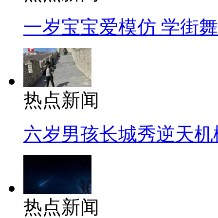
一岁宝宝爱模仿 学街
热点新闻
六岁男孩长城秀逆天机
热点新闻