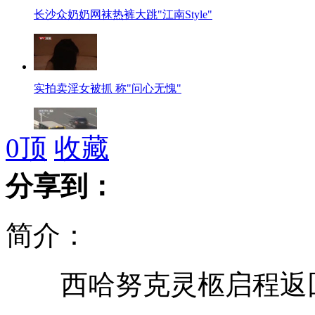
长沙众奶奶网袜热裤大跳"江南Style"
实拍卖淫女被抓 称"问心无愧"
0
顶
收藏
实拍西哈努克灵柩启程返回金边
分享到：
简介：
韩国总理就边防松懈向国民致歉
西哈努克灵柩启程返回
中国首艘省级千吨维权海监船下水