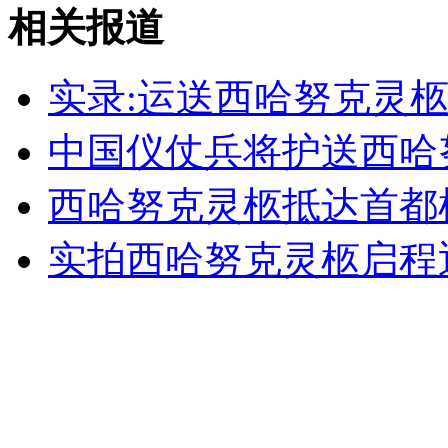
相关报道
女孩北京地铁殴打老人 痛下狠手拳打脚踢
实录:运送西哈努克灵
无痛分娩是否安全 医生回应
中国仪仗兵将护送西哈
外交部：反对强权政治霸凌主义
西哈努克灵柩抵达首都
外交部：有关国家言论片面不公正
实拍西哈努克灵柩启程
安徽一实载49人客车翻车