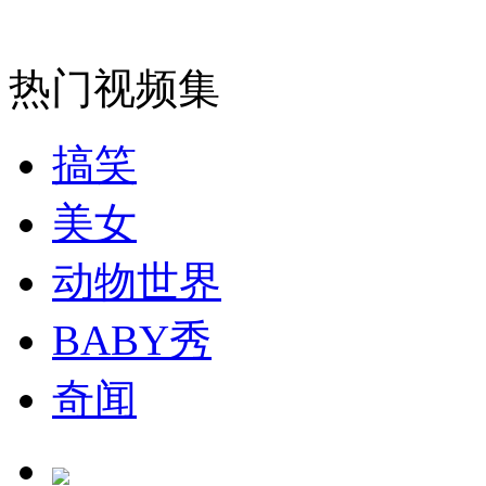
走！跟着总书记去植树
热门视频集
消防员救轻生者
花炮节热闹非凡
减压"枕头大战"
搞笑
纽约上演“枕头大战”
美女
动物世界
司机酒驾遇交警 急速倒车逃窜
BABY秀
奇闻