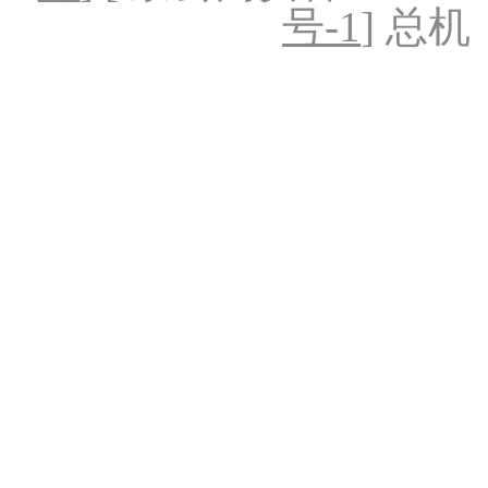
号-1
] 总机：