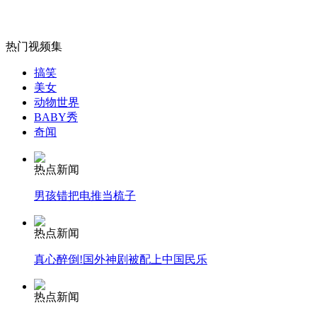
外交部：有关国家言论片面不公正
热门视频集
搞笑
美女
安徽一实载49人客车翻车
动物世界
BABY秀
奇闻
热点新闻
走！跟着总书记去植树
男孩错把电推当梳子
消防员救轻生者
花炮节热闹非凡
减压"枕头大战"
热点新闻
真心醉倒!国外神剧被配上中国民乐
热点新闻
纽约上演“枕头大战”