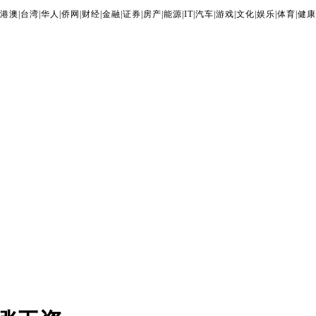
港澳
|
台湾
|
华人
|
侨网
|
财经
|
金融
|
证券
|
房产
|
能源
|
IT
|
汽车
|
游戏
|
文化
|
娱乐
|
体育
|
健康