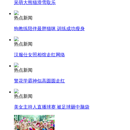
呆萌大熊猫滑雪取乐
司机酒驾遇交警 急速倒车逃窜
热点新闻
狗教练陪伴最胖猫咪 训练成功瘦身
热点新闻
汉服仕女照相馆走红网络
热点新闻
警花学霸神似高圆圆走红
热点新闻
美女主持人直播球赛 被足球砸中脑袋