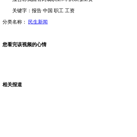
关键字：报告 中国 职工 工资
女子高跟鞋卡住刹车 连撞三车
分类名称：
民生新闻
高校霸气楼管大叔 超萌语录走红
您看完该视频的心情
山西运城恶犬咬伤多人 警民合力深夜将其击毙
相关报道
女孩北京地铁殴打老人 痛下狠手拳打脚踢
无痛分娩是否安全 医生回应
外交部：反对强权政治霸凌主义