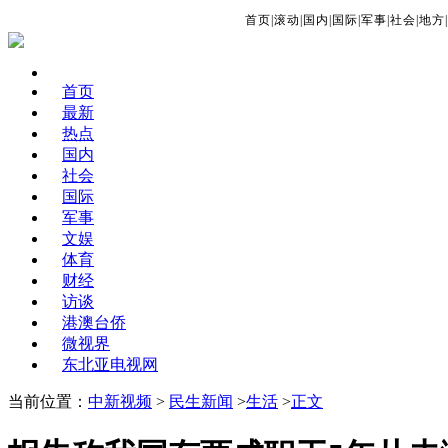
首页
|
滚动
|
国内
|
国际
|
军事
|
社会
|
地方
|
首页
最新
热点
国内
社会
国际
军事
文娱
体育
财经
访谈
港澳台侨
微视界
东北亚电视网
当前位置：
中新视频
>
民生新闻
>
生活
>
正文