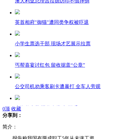
澳大利亚总理吉拉德访印不慎摔倒
英首相府"御猫"遭同类争权被吓退
小学生票选干部 现场才艺展示拉票
丐帮喜宴讨红包 留收据盖“公章”
公交司机劝乘客刷卡遭暴打 全车人旁观
小海豹卖萌 模仿人类“打招呼”
0
顶
收藏
分享到：
简介：
黄晓明现场下跪拜师周润发
报告称我国有两成职工5年从未涨工资