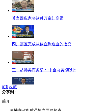
莫言回应家乡欲种万亩红高粱
四川震区完成从输血到造血的改变
三一起诉美商务部： 中企向美“亮剑”
0
顶
收藏
分享到：
外交部回应日本多名政客参拜靖国神社
简介：
柬埔寨政府成员悼念西哈努克