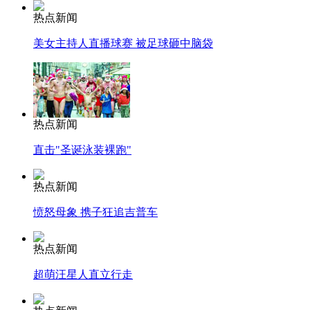
热点新闻
美女主持人直播球赛 被足球砸中脑袋
热点新闻
直击"圣诞泳装裸跑"
热点新闻
愤怒母象 携子狂追吉普车
热点新闻
超萌汪星人直立行走