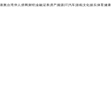
港澳
|
台湾
|
华人
|
侨网
|
财经
|
金融
|
证券
|
房产
|
能源
|
IT
|
汽车
|
游戏
|
文化
|
娱乐
|
体育
|
健康