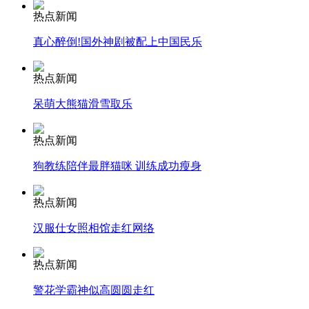
热点新闻
安徽一实载49人客车翻车
真心醉倒!国外神剧被配上中国民乐
热点新闻
呆萌大熊猫滑雪取乐
走！跟着总书记去植树
热点新闻
消防员救轻生者
花炮节热闹非凡
减压"枕头大战"
狗教练陪伴最胖猫咪 训练成功瘦身
热点新闻
汉服仕女照相馆走红网络
纽约上演“枕头大战”
热点新闻
司机酒驾遇交警 急速倒车逃窜
警花学霸神似高圆圆走红