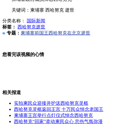
关键词：柬埔寨 西哈努克 逝世
德国法律规定老师必须讲解侵略历史
分类名称：
国际新闻
标签：
西哈努克逝世
专题：
柬埔寨前国王西哈努克在北京逝世
哈医大杀医案被告一审被判无期
您看完该视频的心情
美否认委托调查华为是否有间谍活动
相关报道
实拍柬民众迎接并护送西哈努克灵柩
三一解释为何起诉美外资委和奥巴马
西哈努克灵柩返回王宫 十万民众悼念老国王
柬埔寨王宫举行点灯仪式悼念西哈努克
西哈努克“回家”牵动柬民众心 悲伤气氛弥漫