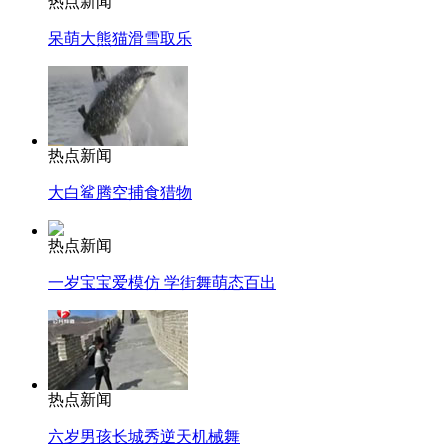
热点新闻
呆萌大熊猫滑雪取乐
热点新闻
大白鲨腾空捕食猎物
热点新闻
一岁宝宝爱模仿 学街舞萌态百出
热点新闻
六岁男孩长城秀逆天机械舞