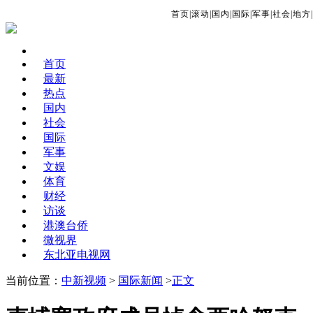
首页
|
滚动
|
国内
|
国际
|
军事
|
社会
|
地方
|
首页
最新
热点
国内
社会
国际
军事
文娱
体育
财经
访谈
港澳台侨
微视界
东北亚电视网
当前位置：
中新视频
>
国际新闻
>
正文