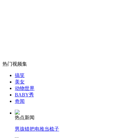
哈医大弑医案将宣判 被害者家人盼严惩
山西运城恶犬咬伤多人 警民合力深夜将其击毙
女孩北京地铁殴打老人 痛下狠手拳打脚踢
热门视频集
搞笑
无痛分娩是否安全 医生回应
美女
动物世界
BABY秀
外交部：反对强权政治霸凌主义
奇闻
热点新闻
外交部：有关国家言论片面不公正
男孩错把电推当梳子