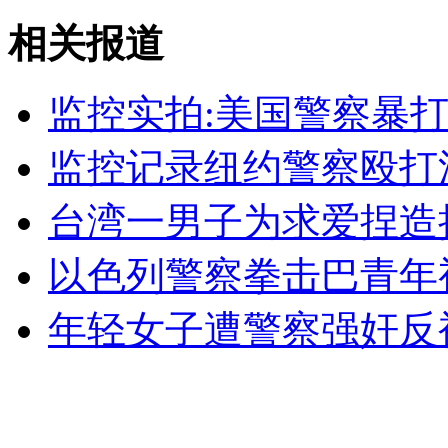
福建一轿车撞上水泥罐车瞬间变铁渣
相关报道
山西运城恶犬咬伤多人 警民合力深夜将其击毙
监控实拍:美国警察暴
监控记录纽约警察殴打
女孩北京地铁殴打老人 痛下狠手拳打脚踢
台湾一男子为求爱捏造
无痛分娩是否安全 医生回应
以色列警察拳击巴青年
年轻女子遭警察强奸反
外交部：反对强权政治霸凌主义
外交部：有关国家言论片面不公正