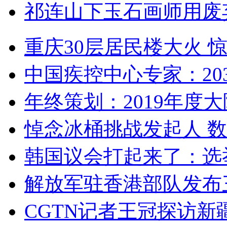
祁连山下玉石画师用废
重庆30层居民楼大火
中国疾控中心专家：203
年终策划：2019年度大陆
悼念冰桶挑战发起人 数百
韩国议会打起来了：选举
解放军驻香港部队发布三
CGTN记者王冠探访新疆