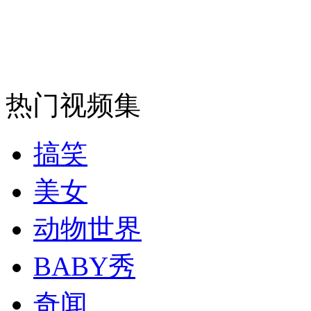
安徽一实载49人客车翻车
热门视频集
走！跟着总书记去植树
搞笑
消防员救轻生者
花炮节热闹非凡
减压"枕头大战"
美女
动物世界
纽约上演“枕头大战”
BABY秀
司机酒驾遇交警 急速倒车逃窜
奇闻