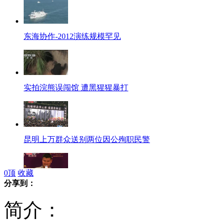
东海协作-2012演练规模罕见
实拍浣熊误闯馆 遭黑猩猩暴打
昆明上万群众送别两位因公殉职民警
0
顶
收藏
分享到：
姚明:CBA要想清楚自己的方向
简介：