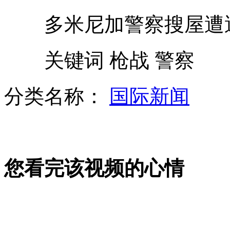
多米尼加警察搜屋遭遇
冯小刚:现在打高尔夫比拍电影更快乐
关键词 枪战 警察
日若盼中日经贸健康发展须悬崖勒马
分类名称：
国际新闻
经贸问题政治化或影响中美经贸关系
您看完该视频的心情
美国拒批准中国投资项目损人不利己