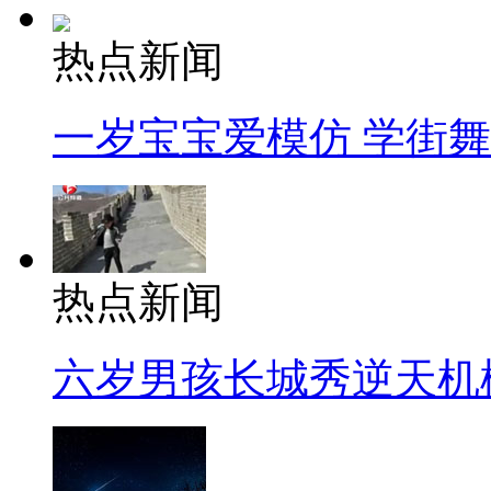
热点新闻
一岁宝宝爱模仿 学街
热点新闻
六岁男孩长城秀逆天机