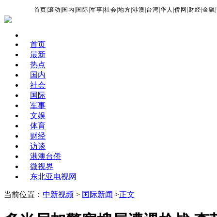
首页
|
滚动
|
国内
|
国际
|
军事
|
社会
|
地方
|
港澳
|
台湾
|
华人
|
侨网
|
财经
|
金融
|
首页
最新
热点
国内
社会
国际
军事
文娱
体育
财经
访谈
港澳台侨
微视界
东北亚电视网
当前位置：
中新视频
>
国际新闻
>
正文