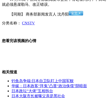
就必须悬崖勒马、改正错误。
南航60年校庆获长征5号运载火箭模型
【同期】 商务部新闻发言人 沈丹阳
分类名称：
CNSTV
霍思燕羡慕闺蜜李小璐
您看完该视频的心情
瞿颖模仿夸张"惹怒"毛宁
相关报道
钓鱼岛争端:日本自卫队盯上中国军舰
赵本山自曝曾穿丝袜扮女人
华媒：日本政客“拜鬼”凸显“政治侏儒”阴暗面
日本政坛“大佬”互相拆台
日本大阪市长被曝父亲是黑社会