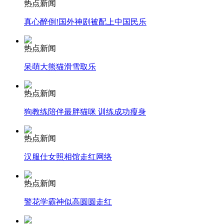
热点新闻
真心醉倒!国外神剧被配上中国民乐
安徽一实载49人客车翻车
热点新闻
呆萌大熊猫滑雪取乐
走！跟着总书记去植树
热点新闻
狗教练陪伴最胖猫咪 训练成功瘦身
消防员救轻生者
花炮节热闹非凡
减压"枕头大战"
热点新闻
汉服仕女照相馆走红网络
纽约上演“枕头大战”
热点新闻
警花学霸神似高圆圆走红
司机酒驾遇交警 急速倒车逃窜