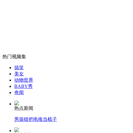
周杰伦新潮老爸亮相
山西运城恶犬咬伤多人 警民合力深夜将其击毙
女孩北京地铁殴打老人 痛下狠手拳打脚踢
热门视频集
搞笑
美女
无痛分娩是否安全 医生回应
动物世界
BABY秀
奇闻
外交部：反对强权政治霸凌主义
热点新闻
外交部：有关国家言论片面不公正
男孩错把电推当梳子