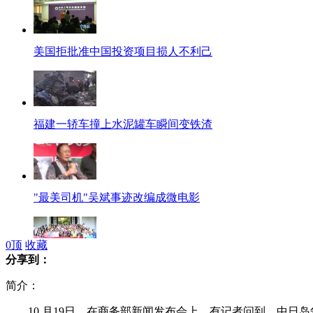
美国拒批准中国投资项目损人不利己
福建一轿车撞上水泥罐车瞬间变铁渣
"最美司机"吴斌事迹改编成微电影
0
顶
收藏
分享到：
19国华文学校校董参观聚岳麓书院
简介：
10 月19日，在商务部新闻发布会上，有记者问到，中日