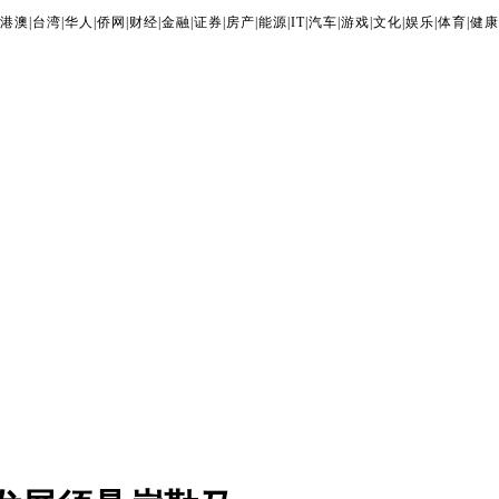
港澳
|
台湾
|
华人
|
侨网
|
财经
|
金融
|
证券
|
房产
|
能源
|
IT
|
汽车
|
游戏
|
文化
|
娱乐
|
体育
|
健康