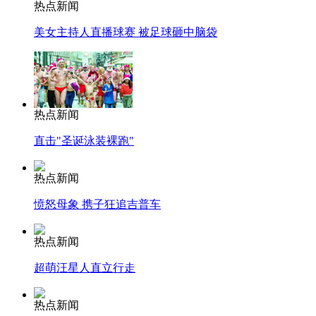
热点新闻
美女主持人直播球赛 被足球砸中脑袋
热点新闻
直击"圣诞泳装裸跑"
热点新闻
愤怒母象 携子狂追吉普车
热点新闻
超萌汪星人直立行走
热点新闻