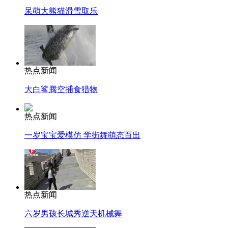
呆萌大熊猫滑雪取乐
热点新闻
大白鲨腾空捕食猎物
热点新闻
一岁宝宝爱模仿 学街舞萌态百出
热点新闻
六岁男孩长城秀逆天机械舞