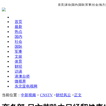
首页
|
滚动
|
国内
|
国际
|
军事
|
社会
|
地方
|
首页
最新
热点
国内
社会
国际
军事
文娱
体育
财经
访谈
港澳台侨
微视界
东北亚电视网
当前位置：
中新视频
>
CNSTV
>
财经风云
>
正文