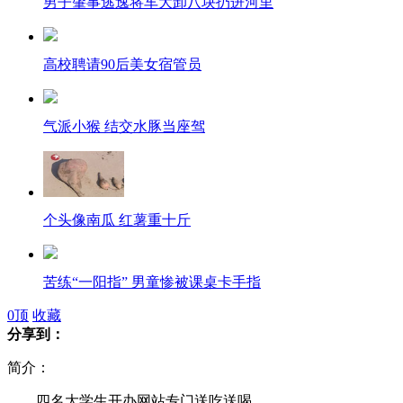
男子肇事逃逸将车大卸八块扔进河里
高校聘请90后美女宿管员
气派小猴 结交水豚当座驾
个头像南瓜 红薯重十斤
苦练“一阳指” 男童惨被课桌卡手指
0
顶
收藏
分享到：
泰国、老挝、越南总理吊唁西哈努克
简介：
四名大学生开办网站专门送吃送喝