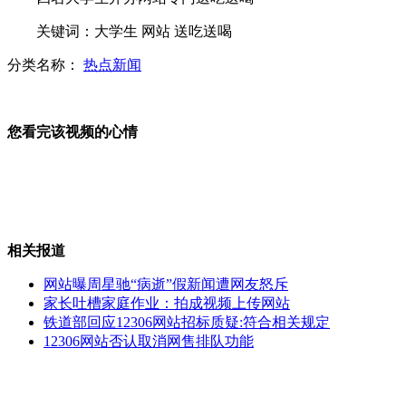
湖南一学校乱丢垃圾最高罚五千元
关键词：大学生 网站 送吃送喝
分类名称：
热点新闻
孕妇乘公交无人让座 司机拒发车
闯红灯扣6分致使卖分行情大涨
您看完该视频的心情
山西运城恶犬咬伤多人 警民合力深夜将其击毙
相关报道
网站曝周星驰“病逝”假新闻遭网友怒斥
女孩北京地铁殴打老人 痛下狠手拳打脚踢
家长吐槽家庭作业：拍成视频上传网站
铁道部回应12306网站招标质疑:符合相关规定
12306网站否认取消网售排队功能
无痛分娩是否安全 医生回应