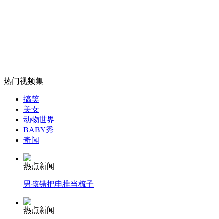
外交部：反对强权政治霸凌主义
外交部：有关国家言论片面不公正
热门视频集
安徽一实载49人客车翻车
搞笑
美女
动物世界
BABY秀
奇闻
走！跟着总书记去植树
热点新闻
消防员救轻生者
花炮节热闹非凡
减压"枕头大战"
男孩错把电推当梳子
热点新闻