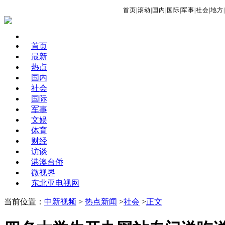
首页
|
滚动
|
国内
|
国际
|
军事
|
社会
|
地方
|
首页
最新
热点
国内
社会
国际
军事
文娱
体育
财经
访谈
港澳台侨
微视界
东北亚电视网
当前位置：
中新视频
>
热点新闻
>
社会
>
正文