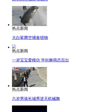
热点新闻
大白鲨腾空捕食猎物
热点新闻
一岁宝宝爱模仿 学街舞萌态百出
热点新闻
六岁男孩长城秀逆天机械舞