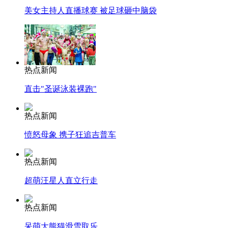
美女主持人直播球赛 被足球砸中脑袋
热点新闻
直击"圣诞泳装裸跑"
热点新闻
愤怒母象 携子狂追吉普车
热点新闻
超萌汪星人直立行走
热点新闻
呆萌大熊猫滑雪取乐