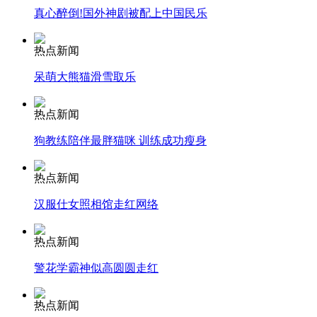
真心醉倒!国外神剧被配上中国民乐
纽约上演“枕头大战”
热点新闻
司机酒驾遇交警 急速倒车逃窜
呆萌大熊猫滑雪取乐
热点新闻
狗教练陪伴最胖猫咪 训练成功瘦身
热点新闻
汉服仕女照相馆走红网络
热点新闻
警花学霸神似高圆圆走红
热点新闻