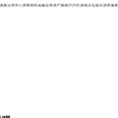
港澳
|
台湾
|
华人
|
侨网
|
财经
|
金融
|
证券
|
房产
|
能源
|
IT
|
汽车
|
游戏
|
文化
|
娱乐
|
体育
|
健康