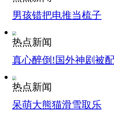
男孩错把电推当梳子
纽约上演“枕头大战”
司机酒驾遇交警 急速倒车逃窜
热点新闻
真心醉倒!国外神剧被
热点新闻
呆萌大熊猫滑雪取乐