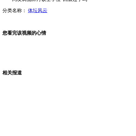
分类名称：
体坛风云
章子怡获亚洲杰出艺术家奖
您看完该视频的心情
桂林警方重拳打击赌博游戏机
相关报道
山西运城恶犬咬伤多人 警民合力深夜将其击毙
女孩北京地铁殴打老人 痛下狠手拳打脚踢
无痛分娩是否安全 医生回应