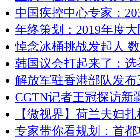
中国疾控中心专家：203
年终策划：2019年度大陆
悼念冰桶挑战发起人 数百
韩国议会打起来了：选举
解放军驻香港部队发布三
CGTN记者王冠探访新疆
【微视界】荷兰夫妇扎根青
专家带你看规划：首都功