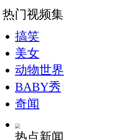
热门视频集
外交部：反对强权政治霸凌主义
搞笑
外交部：有关国家言论片面不公正
美女
动物世界
安徽一实载49人客车翻车
BABY秀
奇闻
走！跟着总书记去植树
消防员救轻生者
花炮节热闹非凡
减压"枕头大战"
热点新闻