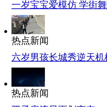
一岁宝宝爱模仿 学街
热点新闻
六岁男孩长城秀逆天机
热点新闻