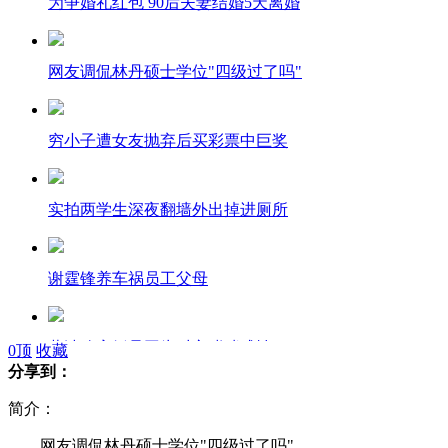
为争婚礼红包 90后夫妻结婚5天离婚
网友调侃林丹硕士学位"四级过了吗"
穷小子遭女友抛弃后买彩票中巨奖
实拍两学生深夜翻墙外出掉进厕所
谢霆锋养车祸员工父母
董洁称离婚是因为对方嗜赌成性
0
顶
收藏
分享到：
简介：
初中学生起摩擦斗殴 一人不幸身亡
网友调侃林丹硕士学位"四级过了吗"