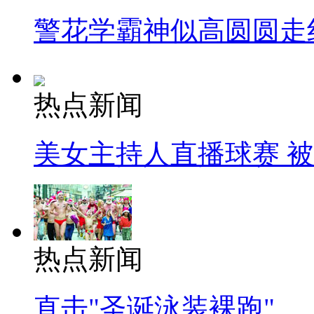
警花学霸神似高圆圆走
热点新闻
美女主持人直播球赛 
热点新闻
直击"圣诞泳装裸跑"