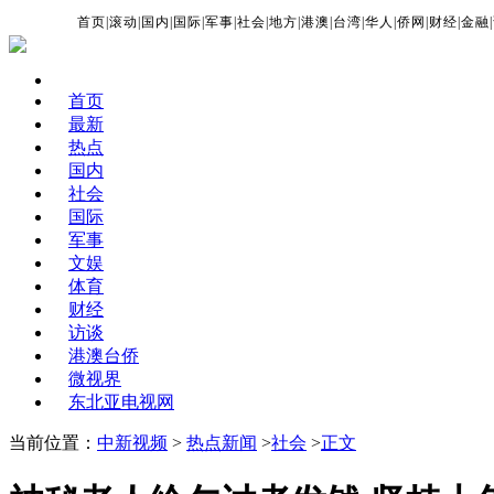
首页
|
滚动
|
国内
|
国际
|
军事
|
社会
|
地方
|
港澳
|
台湾
|
华人
|
侨网
|
财经
|
金融
|
首页
最新
热点
国内
社会
国际
军事
文娱
体育
财经
访谈
港澳台侨
微视界
东北亚电视网
当前位置：
中新视频
>
热点新闻
>
社会
>
正文