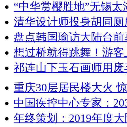
“中华赏樱胜地”无锡
清华设计师投身胡同厕
盘点韩国瑜访大陆台前
想过桥就得跳舞！游客
祁连山下玉石画师用废
重庆30层居民楼大火
中国疾控中心专家：203
年终策划：2019年度大陆