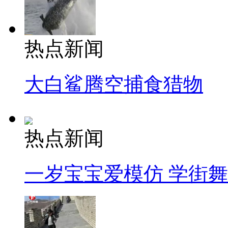
热点新闻
大白鲨腾空捕食猎物
热点新闻
一岁宝宝爱模仿 学街