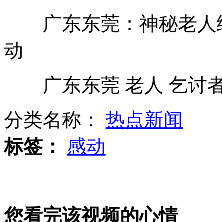
合肥：最年长寿星 115岁老太太
广东东莞：神秘老人给
长春：银行取钱六千 出门即遭抢劫
动
卡扎菲幼子“再传死讯”
广东东莞 老人 乞讨
英国：财政大臣坐火车“逃票”
分类名称：
热点新闻
山西运城恶犬咬伤多人 警民合力深夜将其击毙
标签：
感动
女孩北京地铁殴打老人 痛下狠手拳打脚踢
您看完该视频的心情