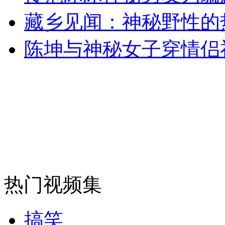
藏乡见闻：神秘野性的
陈坤与神秘女子穿情侣
纽约上演“枕头大战”
司机酒驾遇交警 急速倒车逃窜
热门视频集
搞笑