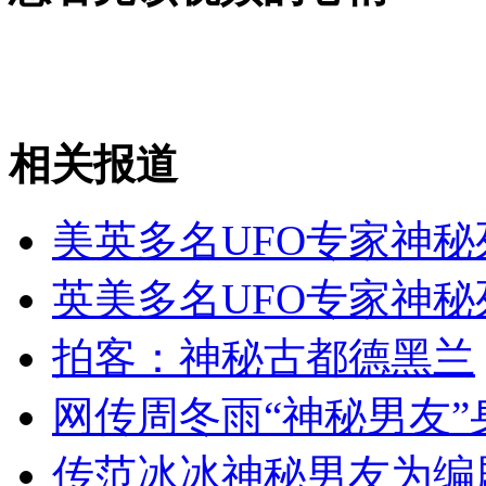
无痛分娩是否安全 医生回应
外交部：反对强权政治霸凌主义
相关报道
外交部：有关国家言论片面不公正
美英多名UFO专家神秘
安徽一实载49人客车翻车
英美多名UFO专家神秘
拍客：神秘古都德黑兰
走！跟着总书记去植树
网传周冬雨“神秘男友”
传范冰冰神秘男友为编
消防员救轻生者
花炮节热闹非凡
减压"枕头大战"