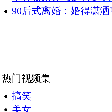
走！跟着总书记去植树
90后式离婚：婚得潇
消防员救轻生者
花炮节热闹非凡
减压"枕头大战"
纽约上演“枕头大战”
司机酒驾遇交警 急速倒车逃窜
热门视频集
搞笑
美女