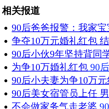
相关报道
女孩北京地铁殴打老人 痛下狠手拳打脚踢
90后爸爸报警：我家
无痛分娩是否安全 医生回应
争夺10万元婚礼红包 
外交部：反对强权政治霸凌主义
90后小伙9年坚持背同
外交部：有关国家言论片面不公正
为争10万婚礼红包
90
90后小夫妻为争10万
安徽一实载49人客车翻车
90后美女宿管员上任 
不会做家务气走老婆
9