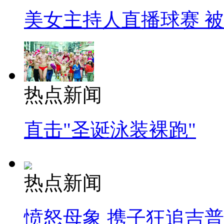
美女主持人直播球赛 
热点新闻
直击"圣诞泳装裸跑"
热点新闻
愤怒母象 携子狂追吉