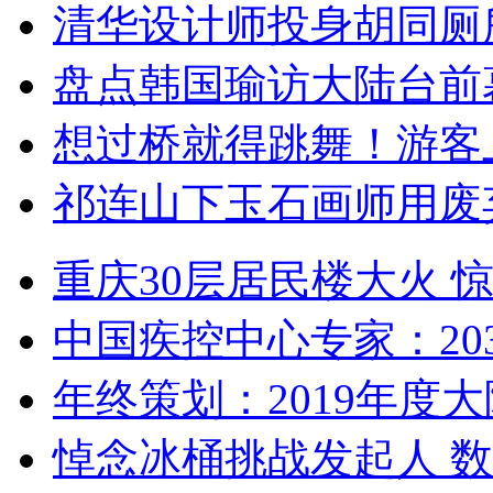
清华设计师投身胡同厕
盘点韩国瑜访大陆台前
想过桥就得跳舞！游客
祁连山下玉石画师用废
重庆30层居民楼大火
中国疾控中心专家：203
年终策划：2019年度大陆
悼念冰桶挑战发起人 数百