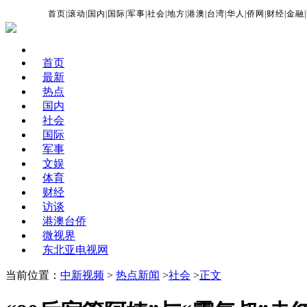
首页
|
滚动
|
国内
|
国际
|
军事
|
社会
|
地方
|
港澳
|
台湾
|
华人
|
侨网
|
财经
|
金融
|
首页
最新
热点
国内
社会
国际
军事
文娱
体育
财经
访谈
港澳台侨
微视界
东北亚电视网
当前位置：
中新视频
>
热点新闻
>
社会
>
正文