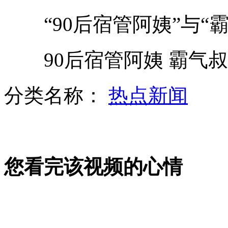
记者探访爆炸现场大马士革遭遇交火
“90后宿管阿姨”与“霸
90后宿管阿姨 霸气叔
解读营业税改征增值税扩大试点
分类名称：
热点新闻
央视问老人最在乎什么 答:不想活了
您看完该视频的心情
朝方称若韩散发反朝传单将军事打击
山西运城恶犬咬伤多人 警民合力深夜将其击毙