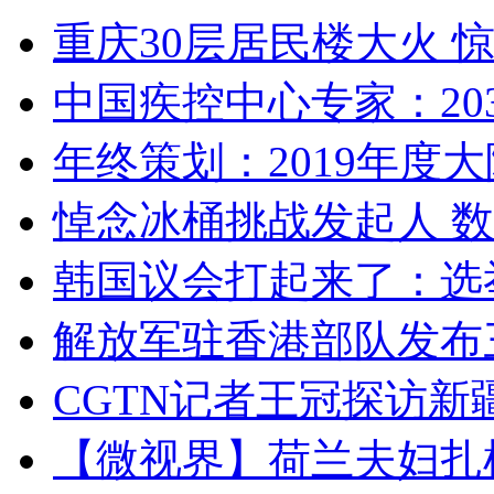
重庆30层居民楼大火
中国疾控中心专家：203
年终策划：2019年度大陆
悼念冰桶挑战发起人 数百
韩国议会打起来了：选举
解放军驻香港部队发布三
CGTN记者王冠探访新疆
【微视界】荷兰夫妇扎根青