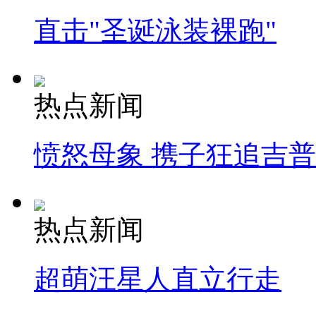
直击"圣诞泳装裸跑"
热点新闻
愤怒母象 携子狂追吉
热点新闻
超萌汪星人直立行走