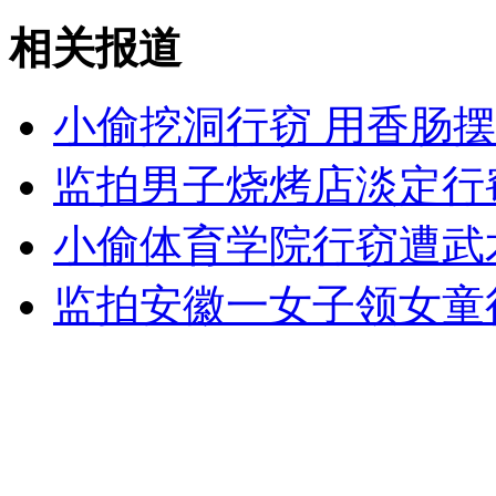
我国60岁以上老人将逾2亿
相关报道
山西运城恶犬咬伤多人 警民合力深夜将其击毙
小偷挖洞行窃 用香肠摆“
监拍男子烧烤店淡定行
女孩北京地铁殴打老人 痛下狠手拳打脚踢
小偷体育学院行窃遭武
无痛分娩是否安全 医生回应
监拍安徽一女子领女童
外交部：反对强权政治霸凌主义
外交部：有关国家言论片面不公正