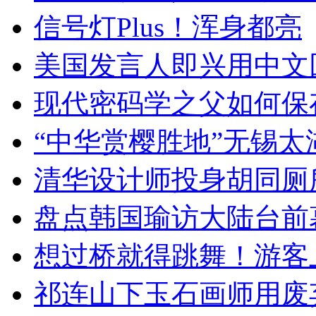
信号灯Plus！浑身都亮
美国发言人即兴用中文
现代密码学之父如何保
“中华赏樱胜地”无锡
清华设计师投身胡同厕
盘点韩国瑜访大陆台前
想过桥就得跳舞！游客
祁连山下玉石画师用废