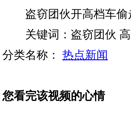
盗窃团伙开高档车偷走
中国空军新型战机实弹攻击弹无虚发
关键词：盗窃团伙 高
少女意外怀孕求助热线7年救助四千多少女
分类名称：
热点新闻
七成打工者半年以上见父母一面
您看完该视频的心情
央视问瘫痪53年老人最开心事惹争议