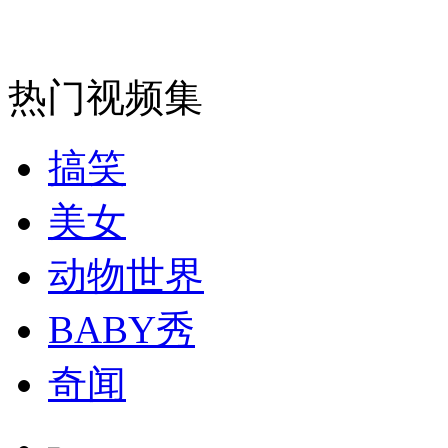
安徽一实载49人客车翻车
热门视频集
搞笑
走！跟着总书记去植树
美女
消防员救轻生者
花炮节热闹非凡
减压"枕头大战"
动物世界
BABY秀
纽约上演“枕头大战”
奇闻
司机酒驾遇交警 急速倒车逃窜