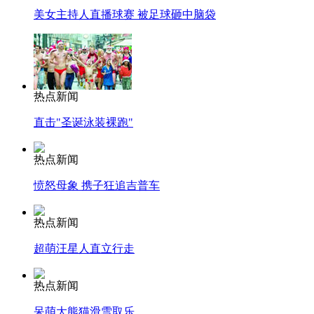
美女主持人直播球赛 被足球砸中脑袋
热点新闻
直击"圣诞泳装裸跑"
热点新闻
愤怒母象 携子狂追吉普车
热点新闻
超萌汪星人直立行走
热点新闻
呆萌大熊猫滑雪取乐