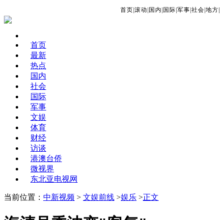
首页
|
滚动
|
国内
|
国际
|
军事
|
社会
|
地方
|
首页
最新
热点
国内
社会
国际
军事
文娱
体育
财经
访谈
港澳台侨
微视界
东北亚电视网
当前位置：
中新视频
>
文娱前线
>
娱乐
>
正文