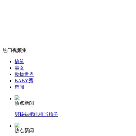
外交部：有关国家言论片面不公正
安徽一实载49人客车翻车
热门视频集
搞笑
美女
动物世界
走！跟着总书记去植树
BABY秀
奇闻
消防员救轻生者
花炮节热闹非凡
减压"枕头大战"
热点新闻
男孩错把电推当梳子
热点新闻
纽约上演“枕头大战”