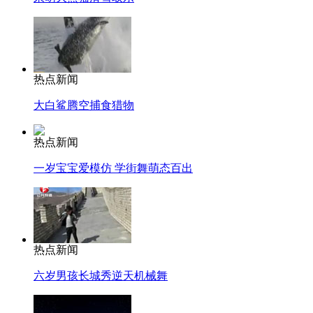
热点新闻
大白鲨腾空捕食猎物
热点新闻
一岁宝宝爱模仿 学街舞萌态百出
热点新闻
六岁男孩长城秀逆天机械舞