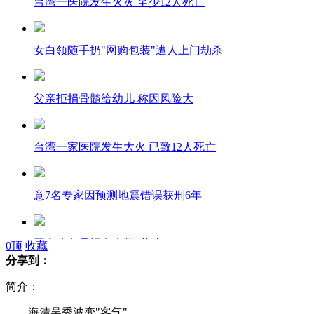
台湾一医院发生火灾 至少12人死亡
女白领随手扔"网购包装"遭人上门劫杀
父亲拒捐骨髓给幼儿 称因风险大
台湾一家医院发生大火 已致12人死亡
意7名专家因预测地震错误获刑6年
国家公务员报名人数“井喷”
0
顶
收藏
分享到：
简介：
“新潮小伙”偷老人轮椅狂奔逃走
海清吴秀波变"客气"