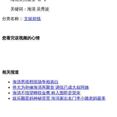
关键词：海清 吴秀波
女孩拿不出24万分手费 男友称可分期
分类名称：
文娱前线
女孩遭母以死相逼结婚 三天闪离赔新郎三万
您看完该视频的心情
山西运城恶犬咬伤多人 警民合力深夜将其击毙
相关报道
女孩北京地铁殴打老人 痛下狠手拳打脚踢
海清男搭档现场争相表白
佟大为孙俪海清再聚首 调侃已成大叔阿姨
无痛分娩是否安全 医生回应
海清不指望蝉联金鹰 称入围即是荣幸
娱乐圈星妈神秘背景
海清
家出名门李小璐老妈最美
外交部：反对强权政治霸凌主义