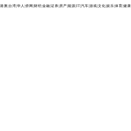
港澳
|
台湾
|
华人
|
侨网
|
财经
|
金融
|
证券
|
房产
|
能源
|
IT
|
汽车
|
游戏
|
文化
|
娱乐
|
体育
|
健康