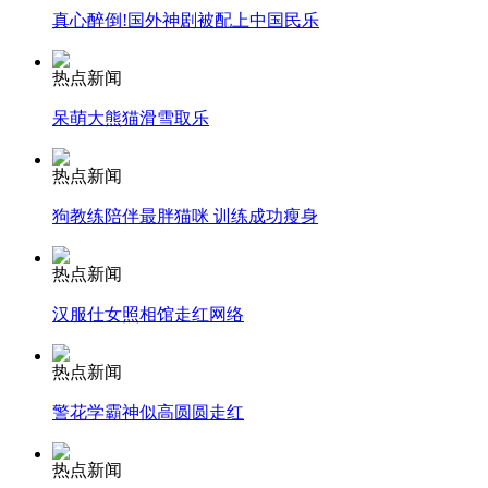
真心醉倒!国外神剧被配上中国民乐
司机酒驾遇交警 急速倒车逃窜
热点新闻
呆萌大熊猫滑雪取乐
热点新闻
狗教练陪伴最胖猫咪 训练成功瘦身
热点新闻
汉服仕女照相馆走红网络
热点新闻
警花学霸神似高圆圆走红
热点新闻