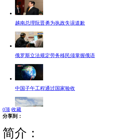
越南总理阮晋勇为执政失误道歉
俄罗斯立法规定劳务移民须掌握俄语
中国子午工程通过国家验收
0
顶
收藏
分享到：
澳大利亚最大军舰船体抵澳
简介：