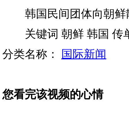
韩国民间团体向朝鲜散
日加紧拉拢印度 将加强军事合作
关键词 朝鲜 韩国 传
老太状告街道办"虚假慰问"
分类名称：
国际新闻
美国5人疑因喝功能饮料致死
您看完该视频的心情
董洁潘粤明家庭纠纷升级