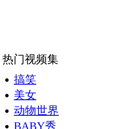
安徽一实载49人客车翻车
走！跟着总书记去植树
热门视频集
消防员救轻生者
花炮节热闹非凡
减压"枕头大战"
搞笑
美女
纽约上演“枕头大战”
动物世界
司机酒驾遇交警 急速倒车逃窜
BABY秀