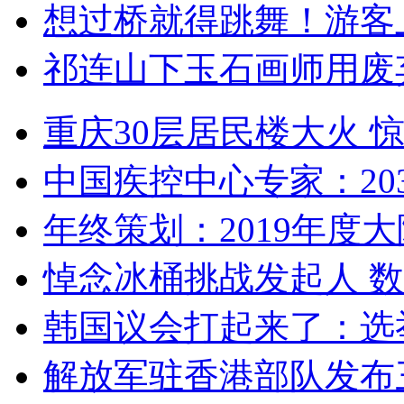
想过桥就得跳舞！游客
祁连山下玉石画师用废
重庆30层居民楼大火
中国疾控中心专家：203
年终策划：2019年度大陆
悼念冰桶挑战发起人 数百
韩国议会打起来了：选举
解放军驻香港部队发布三