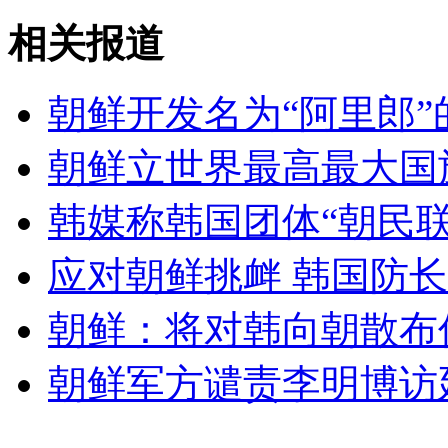
央视台北采访"年轻时，最在乎什么"
相关报道
山西运城恶犬咬伤多人 警民合力深夜将其击毙
朝鲜开发名为“阿里郎”
朝鲜立世界最高最大国
女孩北京地铁殴打老人 痛下狠手拳打脚踢
韩媒称韩国团体“朝民联
无痛分娩是否安全 医生回应
应对朝鲜挑衅 韩国防
朝鲜：将对韩向朝散布
外交部：反对强权政治霸凌主义
朝鲜军方谴责李明博访延
外交部：有关国家言论片面不公正