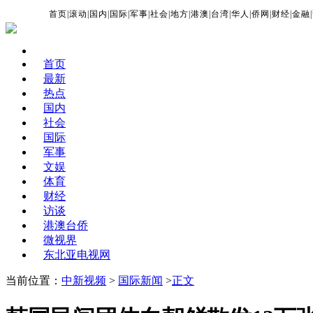
首页
|
滚动
|
国内
|
国际
|
军事
|
社会
|
地方
|
港澳
|
台湾
|
华人
|
侨网
|
财经
|
金融
|
首页
最新
热点
国内
社会
国际
军事
文娱
体育
财经
访谈
港澳台侨
微视界
东北亚电视网
当前位置：
中新视频
>
国际新闻
>
正文