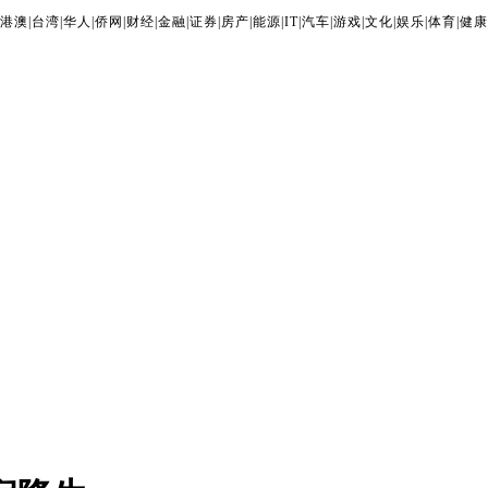
港澳
|
台湾
|
华人
|
侨网
|
财经
|
金融
|
证券
|
房产
|
能源
|
IT
|
汽车
|
游戏
|
文化
|
娱乐
|
体育
|
健康