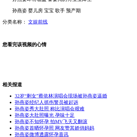
孙燕姿 婴儿房 宝宝 歌手 预产期
学生爱在网上签到 引来抢手机
分类名称：
文娱前线
大学生遭窃 绝望中想不起父母电话
您看完该视频的心情
山西运城恶犬咬伤多人 警民合力深夜将其击毙
相关报道
女孩北京地铁殴打老人 痛下狠手拳打脚踢
32岁“剩女”蔡依林演唱会现场被孙燕姿逼婚
孙燕姿经纪人抓伤警员被起诉
无痛分娩是否安全 医生回应
孙燕姿秀大肚照 称比演唱会艰难
孙燕姿大肚照曝光 孕味十足
孙燕姿不知怀孕 拍MV飞天又翻滚
外交部：反对强权政治霸凌主义
孙燕姿首晒怀孕照 网友赞其娇俏妈妈
孙燕姿微博透露怀孕喜讯