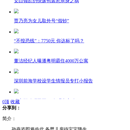
女白领乱扔快递包装惹杀身之祸
贾乃亮为女儿取外号“假钞”
“不惶恐线”：7750元 你达标了吗？
董洁经纪人曝潘粤明霸住4000万公寓
深圳前海学校设学生情报员专打小报告
哈市招聘环卫工 29名硕士应聘
0
顶
收藏
分享到：
简介：
苹果iPad mini正式发布
孙燕姿即将临盆 备婴儿房待宝宝降生