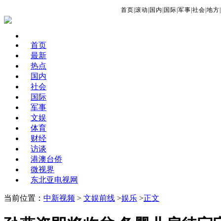
首页
|
滚动
|
国内
|
国际
|
军事
|
社会
|
地方
|
首页
最新
热点
国内
社会
国际
军事
文娱
体育
财经
访谈
港澳台侨
微视界
东北亚电视网
当前位置：
中新视频
>
文娱前线
>
娱乐
>
正文