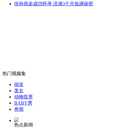
传孙燕姿成功怀孕 没满3个月低调保密
外交部：有关国家言论片面不公正
安徽一实载49人客车翻车
热门视频集
走！跟着总书记去植树
搞笑
美女
消防员救轻生者
花炮节热闹非凡
减压"枕头大战"
动物世界
BABY秀
奇闻
热点新闻
纽约上演“枕头大战”