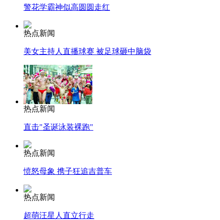
警花学霸神似高圆圆走红
热点新闻
美女主持人直播球赛 被足球砸中脑袋
热点新闻
直击"圣诞泳装裸跑"
热点新闻
愤怒母象 携子狂追吉普车
热点新闻
超萌汪星人直立行走