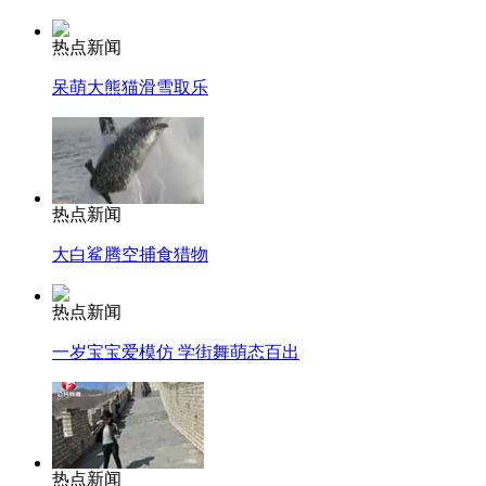
热点新闻
呆萌大熊猫滑雪取乐
热点新闻
大白鲨腾空捕食猎物
热点新闻
一岁宝宝爱模仿 学街舞萌态百出
热点新闻