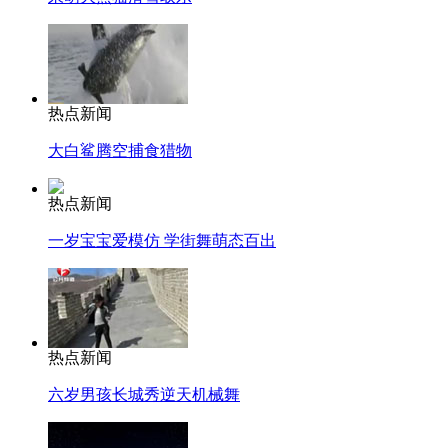
热点新闻
大白鲨腾空捕食猎物
热点新闻
一岁宝宝爱模仿 学街舞萌态百出
热点新闻
六岁男孩长城秀逆天机械舞