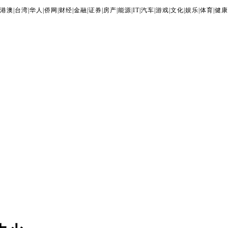
港澳
|
台湾
|
华人
|
侨网
|
财经
|
金融
|
证券
|
房产
|
能源
|
IT
|
汽车
|
游戏
|
文化
|
娱乐
|
体育
|
健康