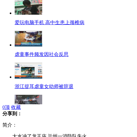
爱玩电脑手机 高中生患上颈椎病
虐童事件频发因社会反思
浙江提耳虐童女幼师被辞退
0
顶
收藏
分享到：
英国传统黑色出租车制造商面临破产
简介：
大水冲了龙王庙 兰州一消防队失火