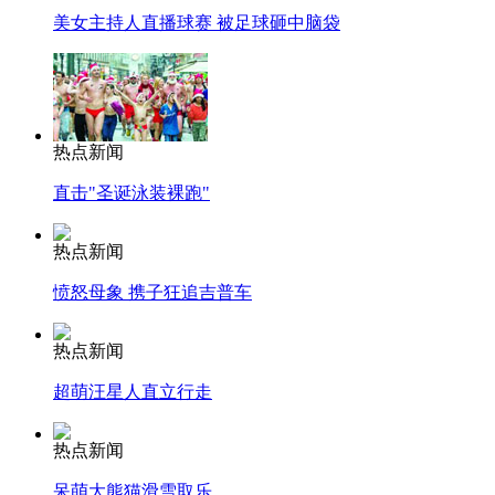
美女主持人直播球赛 被足球砸中脑袋
热点新闻
直击"圣诞泳装裸跑"
热点新闻
愤怒母象 携子狂追吉普车
热点新闻
超萌汪星人直立行走
热点新闻
呆萌大熊猫滑雪取乐