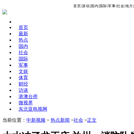
首页
|
滚动
|
国内
|
国际
|
军事
|
社会
|
地方
|
首页
最新
热点
国内
社会
国际
军事
文娱
体育
财经
访谈
港澳台侨
微视界
东北亚电视网
当前位置：
中新视频
>
热点新闻
>
社会
>
正文