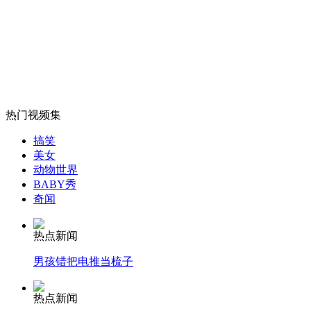
女孩北京地铁殴打老人 痛下狠手拳打脚踢
无痛分娩是否安全 医生回应
热门视频集
搞笑
外交部：反对强权政治霸凌主义
美女
动物世界
BABY秀
外交部：有关国家言论片面不公正
奇闻
热点新闻
男孩错把电推当梳子
安徽一实载49人客车翻车
热点新闻