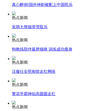
真心醉倒!国外神剧被配上中国民乐
走！跟着总书记去植树
热点新闻
呆萌大熊猫滑雪取乐
消防员救轻生者
花炮节热闹非凡
减压"枕头大战"
热点新闻
狗教练陪伴最胖猫咪 训练成功瘦身
纽约上演“枕头大战”
热点新闻
汉服仕女照相馆走红网络
司机酒驾遇交警 急速倒车逃窜
热点新闻
警花学霸神似高圆圆走红
热点新闻