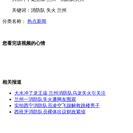
温州一小学曝"天价班费" 1个月开销超万元
关键词：消防队 失火 兰州
分类名称：
热点新闻
刘欢退出“好声音” 称只想做精品
您看完该视频的心情
小沈阳被传沈阳开酒吧装修砸200万
日本欲"打擦边球"建准海军陆战队
相关报道
大水冲了龙王庙 兰州消防队乌龙失火引关注
兰州一消防队失火遭网友围观
美军化学大队时隔九年重回韩国
实拍西宁消防队员凌空飞踹解救跳楼男子
西班牙消防队员裸体抗议财政紧缩
山西运城恶犬咬伤多人 警民合力深夜将其击毙