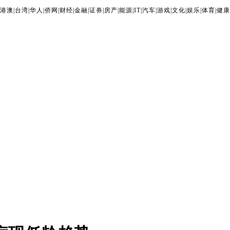
港澳
|
台湾
|
华人
|
侨网
|
财经
|
金融
|
证券
|
房产
|
能源
|
IT
|
汽车
|
游戏
|
文化
|
娱乐
|
体育
|
健康