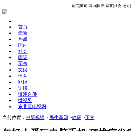
首页
|
滚动
|
国内
|
国际
|
军事
|
社会
|
地方
|
首页
最新
热点
国内
社会
国际
军事
文娱
体育
财经
访谈
港澳台侨
微视界
东北亚电视网
当前位置：
中新视频
>
民生新闻
>
健康
>
正文