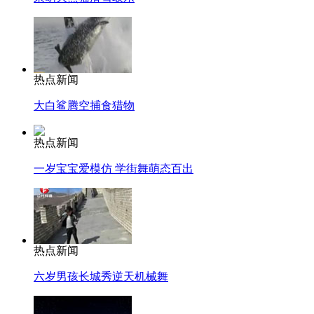
热点新闻
大白鲨腾空捕食猎物
热点新闻
一岁宝宝爱模仿 学街舞萌态百出
热点新闻
六岁男孩长城秀逆天机械舞