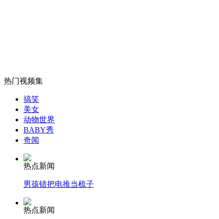
无痛分娩是否安全 医生回应
外交部：反对强权政治霸凌主义
热门视频集
外交部：有关国家言论片面不公正
搞笑
美女
动物世界
BABY秀
安徽一实载49人客车翻车
奇闻
热点新闻
男孩错把电推当梳子
走！跟着总书记去植树
热点新闻