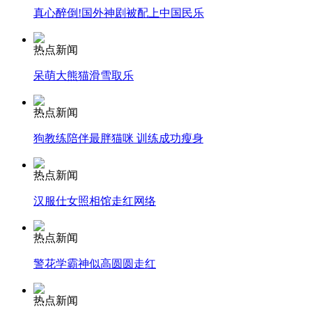
消防员救轻生者
花炮节热闹非凡
减压"枕头大战"
真心醉倒!国外神剧被配上中国民乐
热点新闻
呆萌大熊猫滑雪取乐
纽约上演“枕头大战”
热点新闻
狗教练陪伴最胖猫咪 训练成功瘦身
司机酒驾遇交警 急速倒车逃窜
热点新闻
汉服仕女照相馆走红网络
热点新闻
警花学霸神似高圆圆走红
热点新闻