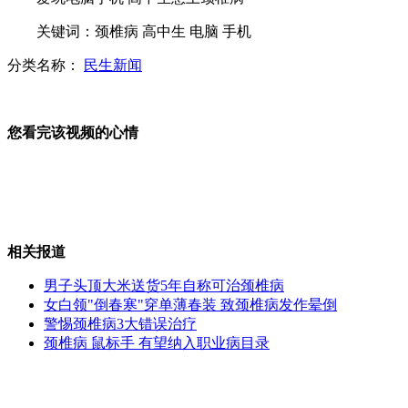
美国女子自导自演绑架案
关键词：颈椎病 高中生 电脑 手机
分类名称：
民生新闻
夫妻结婚离婚四次只为收回人情费
欧洲南方天文台发布最新银河高清图片
您看完该视频的心情
权振东：不想上春晚 将出新单曲
相关报道
男子头顶大米送货5年自称可治颈椎病
山西运城恶犬咬伤多人 警民合力深夜将其击毙
女白领"倒春寒"穿单薄春装 致颈椎病发作晕倒
警惕颈椎病3大错误治疗
颈椎病 鼠标手 有望纳入职业病目录
女孩北京地铁殴打老人 痛下狠手拳打脚踢