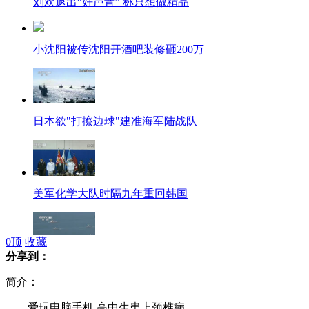
刘欢退出“好声音” 称只想做精品
小沈阳被传沈阳开酒吧装修砸200万
日本欲"打擦边球"建准海军陆战队
美军化学大队时隔九年重回韩国
0
顶
收藏
分享到：
韩国"护国演习"范围覆盖全境
简介：
爱玩电脑手机 高中生患上颈椎病