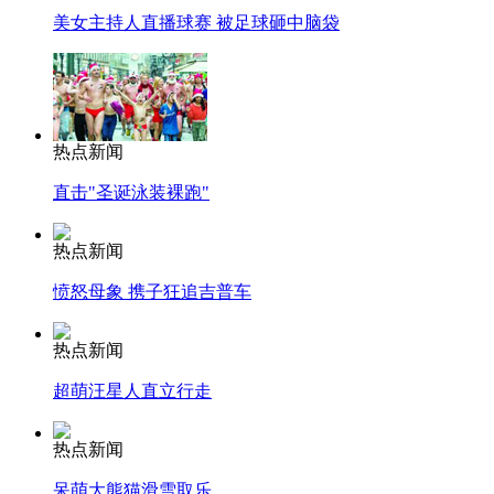
美女主持人直播球赛 被足球砸中脑袋
热点新闻
直击"圣诞泳装裸跑"
热点新闻
愤怒母象 携子狂追吉普车
热点新闻
超萌汪星人直立行走
热点新闻
呆萌大熊猫滑雪取乐