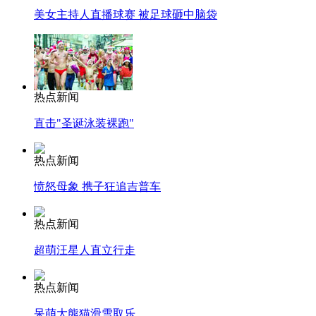
美女主持人直播球赛 被足球砸中脑袋
热点新闻
直击"圣诞泳装裸跑"
热点新闻
愤怒母象 携子狂追吉普车
热点新闻
超萌汪星人直立行走
热点新闻
呆萌大熊猫滑雪取乐