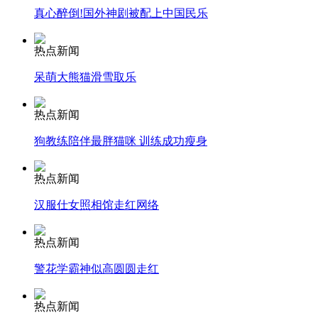
真心醉倒!国外神剧被配上中国民乐
安徽一实载49人客车翻车
热点新闻
呆萌大熊猫滑雪取乐
走！跟着总书记去植树
热点新闻
狗教练陪伴最胖猫咪 训练成功瘦身
消防员救轻生者
花炮节热闹非凡
减压"枕头大战"
热点新闻
汉服仕女照相馆走红网络
热点新闻
纽约上演“枕头大战”
警花学霸神似高圆圆走红
司机酒驾遇交警 急速倒车逃窜
热点新闻