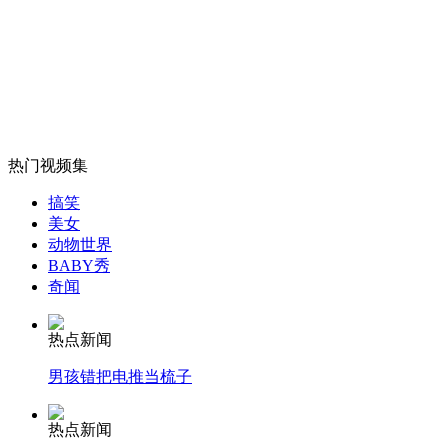
实拍：“袖珍人三姐妹”酷爱舞蹈
山西运城恶犬咬伤多人 警民合力深夜将其击毙
热门视频集
女孩北京地铁殴打老人 痛下狠手拳打脚踢
搞笑
美女
动物世界
无痛分娩是否安全 医生回应
BABY秀
奇闻
外交部：反对强权政治霸凌主义
热点新闻
男孩错把电推当梳子
外交部：有关国家言论片面不公正
热点新闻