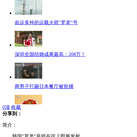
命运多舛的运载火箭"罗老"号
深圳全国结婚成果最高：208万！
两男子打砸日本餐厅被批捕
0
顶
收藏
分享到：
数字十年：“鱼米之乡”拿出更强“新菜单”
简介：
韩国"罗老"号箭在弦上即将发射