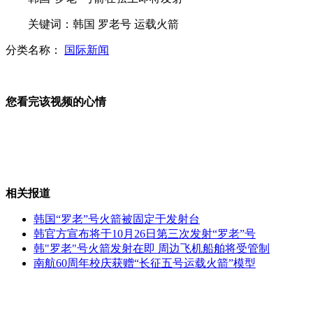
关键词：韩国 罗老号 运载火箭
意大利地质学家称判决"十分荒唐"
分类名称：
国际新闻
您看完该视频的心情
山西大同25日起供暖
爱玩电脑手机 高中生患上颈椎病
相关报道
韩国“罗老”号火箭被固定于发射台
韩官方宣布将于10月26日第三次发射“罗老”号
韩"罗老"号火箭发射在即 周边飞机船舶将受管制
虐童事件频发因社会反思
南航60周年校庆获赠“长征五号运载火箭”模型