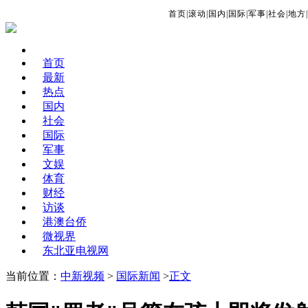
首页
|
滚动
|
国内
|
国际
|
军事
|
社会
|
地方
|
首页
最新
热点
国内
社会
国际
军事
文娱
体育
财经
访谈
港澳台侨
微视界
东北亚电视网
当前位置：
中新视频
>
国际新闻
>
正文