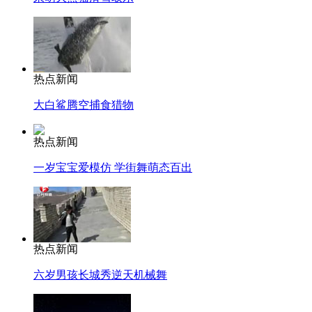
热点新闻
大白鲨腾空捕食猎物
热点新闻
一岁宝宝爱模仿 学街舞萌态百出
热点新闻
六岁男孩长城秀逆天机械舞