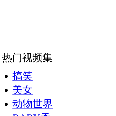
走！跟着总书记去植树
消防员救轻生者
花炮节热闹非凡
减压"枕头大战"
纽约上演“枕头大战”
热门视频集
司机酒驾遇交警 急速倒车逃窜
搞笑
美女
动物世界