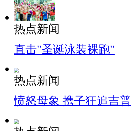
热点新闻
直击"圣诞泳装裸跑"
热点新闻
愤怒母象 携子狂追吉