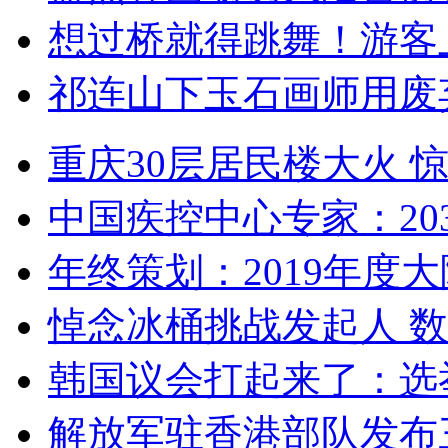
想过桥就得跳舞！游客
祁连山下玉石画师用废
重庆30层居民楼大火
中国疾控中心专家：203
年终策划：2019年度大陆
悼念冰桶挑战发起人 数百
韩国议会打起来了：选举
解放军驻香港部队发布三