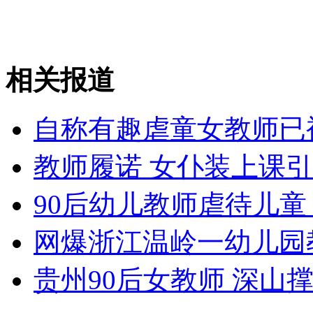
女孩北京地铁殴打老人 痛下狠手拳打脚踢
无痛分娩是否安全 医生回应
相关报道
外交部：反对强权政治霸凌主义
自称有趣虐童女教师已
教师履诺 女仆装上课
外交部：有关国家言论片面不公正
90后幼儿教师虐待儿童
网爆浙江温岭一幼儿园
安徽一实载49人客车翻车
贵州90后女教师 深山