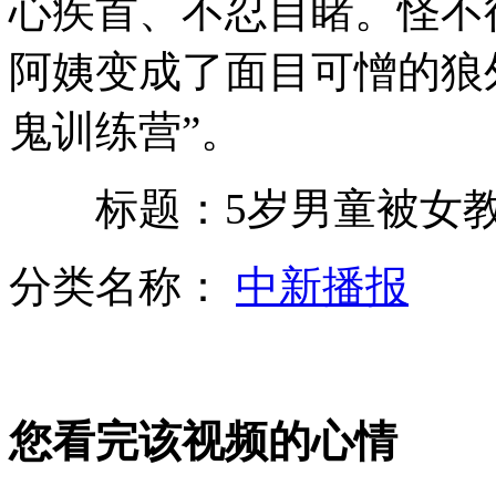
心疾首、不忍目睹。怪不
阿姨变成了面目可憎的狼
石原慎太郎宣布辞职并组建新党
鬼训练营”。
标题：5岁男童被女教
韩国"罗老"号箭在弦上即将发射
分类名称：
中新播报
四成海龟月薪不足六千
山西运城恶犬咬伤多人 警民合力深夜将其击毙
您看完该视频的心情