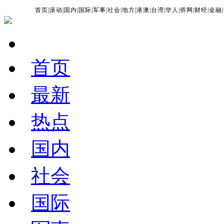
首页
|
滚动
|
国内
|
国际
|
军事
|
社会
|
地方
|
港澳
|
台湾
|
华人
|
侨网
|
财经
|
金融
|
首页
最新
热点
国内
社会
国际