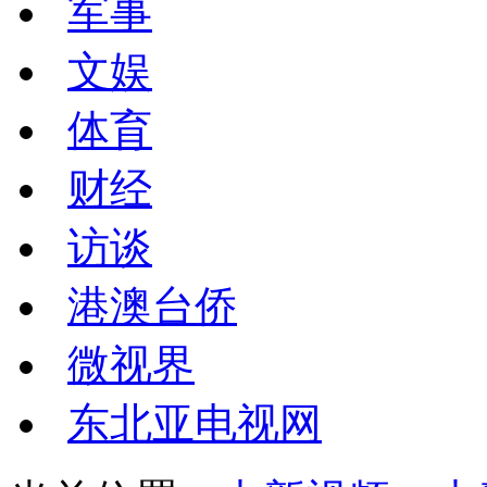
军事
文娱
体育
财经
访谈
港澳台侨
微视界
东北亚电视网