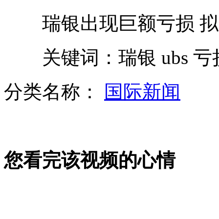
瑞银出现巨额亏损 拟
大学生开发ATM监控系统 遮脸取钱自动报警
关键词：瑞银 ubs 亏
张艺谋韩国获博士学位 现场秀书法
分类名称：
国际新闻
美女撞车身亡 最后微博称“好醉还得开回家”
街头电线杆现“通缉令” 寻一见钟情姑娘
您看完该视频的心情
山西运城恶犬咬伤多人 警民合力深夜将其击毙
女孩北京地铁殴打老人 痛下狠手拳打脚踢