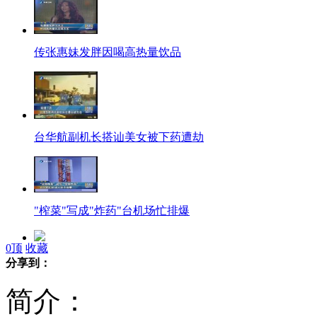
传张惠妹发胖因喝高热量饮品
台华航副机长搭讪美女被下药遭劫
"榨菜"写成"炸药"台机场忙排爆
0
顶
收藏
汤镇宗漂亮女儿手做蛋糕为父庆生
分享到：
简介：
女子离婚两个月复婚为丈夫捐肝