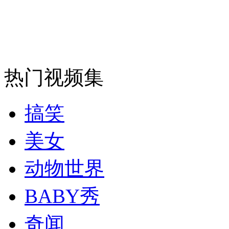
消防员救轻生者
花炮节热闹非凡
减压"枕头大战"
热门视频集
纽约上演“枕头大战”
搞笑
司机酒驾遇交警 急速倒车逃窜
美女
动物世界
BABY秀
奇闻