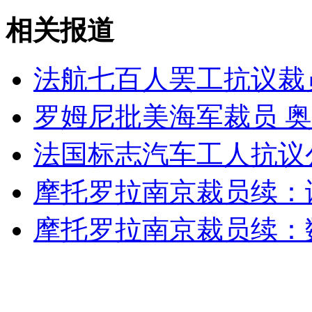
相关报道
无痛分娩是否安全 医生回应
法航七百人罢工抗议裁
外交部：反对强权政治霸凌主义
罗姆尼批美海军裁员 
外交部：有关国家言论片面不公正
法国标志汽车工人抗议
摩托罗拉南京裁员续：谈
安徽一实载49人客车翻车
摩托罗拉南京裁员续：
走！跟着总书记去植树