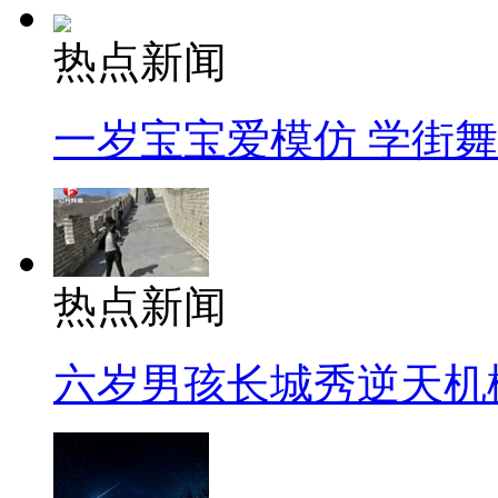
热点新闻
一岁宝宝爱模仿 学街
热点新闻
六岁男孩长城秀逆天机