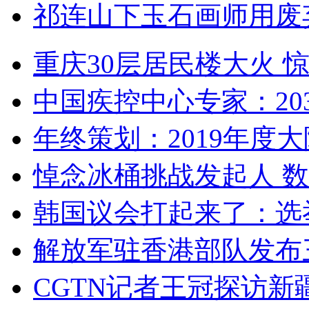
祁连山下玉石画师用废
重庆30层居民楼大火
中国疾控中心专家：203
年终策划：2019年度大陆
悼念冰桶挑战发起人 数百
韩国议会打起来了：选举
解放军驻香港部队发布三
CGTN记者王冠探访新疆