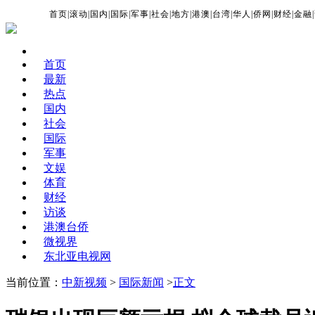
首页
|
滚动
|
国内
|
国际
|
军事
|
社会
|
地方
|
港澳
|
台湾
|
华人
|
侨网
|
财经
|
金融
|
首页
最新
热点
国内
社会
国际
军事
文娱
体育
财经
访谈
港澳台侨
微视界
东北亚电视网
当前位置：
中新视频
>
国际新闻
>
正文