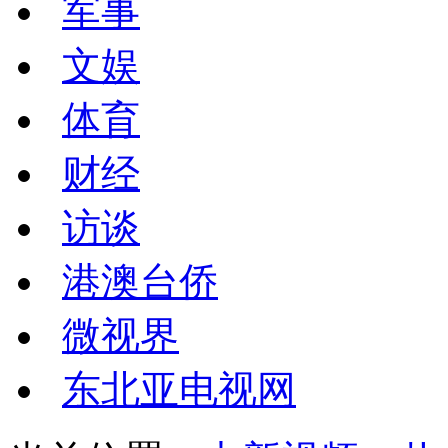
军事
文娱
体育
财经
访谈
港澳台侨
微视界
东北亚电视网