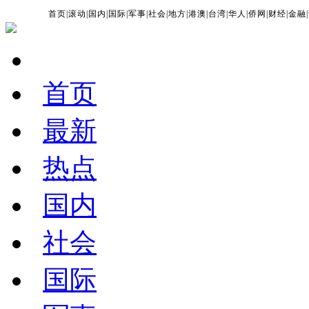
首页
|
滚动
|
国内
|
国际
|
军事
|
社会
|
地方
|
港澳
|
台湾
|
华人
|
侨网
|
财经
|
金融
|
首页
最新
热点
国内
社会
国际