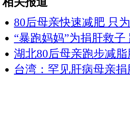
相关报道
外交部：反对强权政治霸凌主义
80后母亲快速减肥 只
外交部：有关国家言论片面不公正
“暴跑妈妈”为捐肝救子
湖北80后母亲跑步减
安徽一实载49人客车翻车
台湾：罕见肝病母亲捐
走！跟着总书记去植树
消防员救轻生者
花炮节热闹非凡
减压"枕头大战"