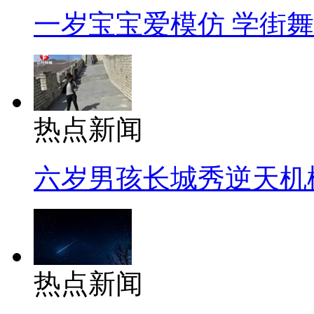
一岁宝宝爱模仿 学街
热点新闻
六岁男孩长城秀逆天机
热点新闻