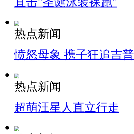
直击"圣诞泳装裸跑"
热点新闻
愤怒母象 携子狂追吉
热点新闻
超萌汪星人直立行走