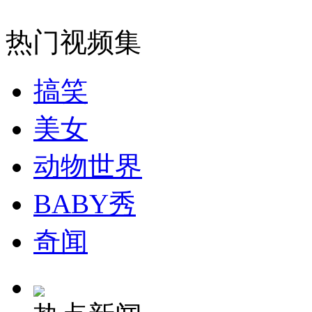
纽约上演“枕头大战”
热门视频集
司机酒驾遇交警 急速倒车逃窜
搞笑
美女
动物世界
BABY秀
奇闻