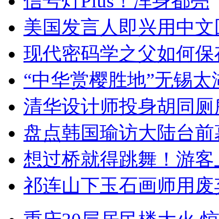
信号灯Plus！浑身都亮
美国发言人即兴用中文
现代密码学之父如何保
“中华赏樱胜地”无锡
清华设计师投身胡同厕
盘点韩国瑜访大陆台前
想过桥就得跳舞！游客
祁连山下玉石画师用废