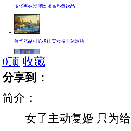
传张惠妹发胖因喝高热量饮品
台华航副机长搭讪美女被下药遭劫
0
顶
收藏
"榨菜"写成"炸药"台机场忙排爆
分享到：
汤镇宗漂亮女儿手做蛋糕为父庆生
简介：
女子离婚两个月复婚为丈夫捐肝
女子主动复婚 只为给