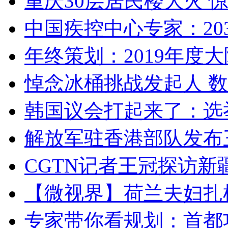
重庆30层居民楼大火
中国疾控中心专家：203
年终策划：2019年度大陆
悼念冰桶挑战发起人 数百
韩国议会打起来了：选举
解放军驻香港部队发布三
CGTN记者王冠探访新疆
【微视界】荷兰夫妇扎根青
专家带你看规划：首都功