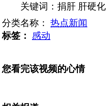
大学生开发ATM监控系统 遮脸取钱自动报警
关键词：捐肝 肝硬化 
张艺谋韩国获博士学位 现场秀书法
分类名称：
热点新闻
标签：
感动
美女撞车身亡 最后微博称“好醉还得开回家”
山西运城恶犬咬伤多人 警民合力深夜将其击毙
您看完该视频的心情
女孩北京地铁殴打老人 痛下狠手拳打脚踢
无痛分娩是否安全 医生回应