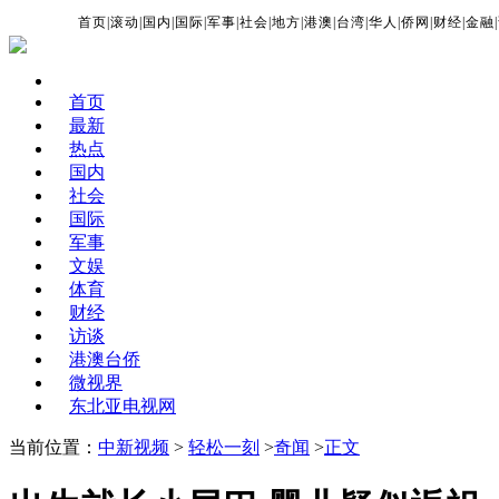
首页
|
滚动
|
国内
|
国际
|
军事
|
社会
|
地方
|
港澳
|
台湾
|
华人
|
侨网
|
财经
|
金融
|
首页
最新
热点
国内
社会
国际
军事
文娱
体育
财经
访谈
港澳台侨
微视界
东北亚电视网
当前位置：
中新视频
>
轻松一刻
>
奇闻
>
正文