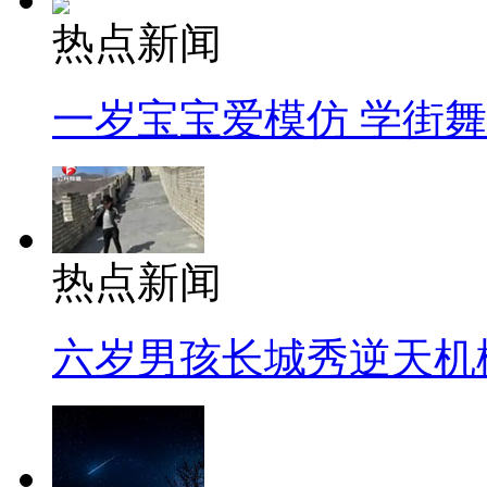
热点新闻
一岁宝宝爱模仿 学街
热点新闻
六岁男孩长城秀逆天机