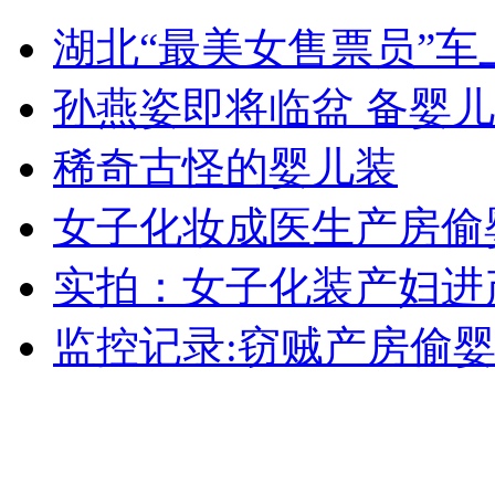
支教42年老教师瘫痪 盼听学生声音
湖北“最美女售票员”
山西运城恶犬咬伤多人 警民合力深夜将其击毙
孙燕姿即将临盆 备婴
稀奇古怪的婴儿装
女孩北京地铁殴打老人 痛下狠手拳打脚踢
女子化妆成医生产房偷
实拍：女子化装产妇进
无痛分娩是否安全 医生回应
监控记录:窃贼产房偷婴
外交部：反对强权政治霸凌主义
外交部：有关国家言论片面不公正