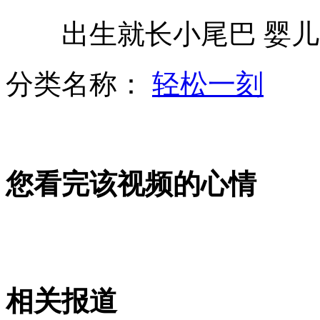
出生就长小尾巴 婴儿
大陆向台移交遣返13嫌犯涉拐骗卖淫
分类名称：
轻松一刻
新西兰大兵哥借纸模型参加妹妹婚礼
您看完该视频的心情
监控实拍楼道偷鞋贼偷走整栋楼鞋
女子主动复婚 只为给肝硬化前夫捐肝
相关报道