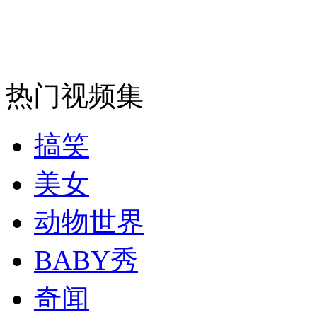
安徽一实载49人客车翻车
热门视频集
走！跟着总书记去植树
搞笑
消防员救轻生者
花炮节热闹非凡
减压"枕头大战"
美女
动物世界
纽约上演“枕头大战”
BABY秀
奇闻
司机酒驾遇交警 急速倒车逃窜