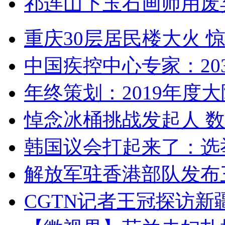
祁连山下玉石画师用废
重庆30层居民楼大火
中国疾控中心专家：203
年终策划：2019年度大陆
悼念冰桶挑战发起人 数百
韩国议会打起来了：选举
解放军驻香港部队发布三
CGTN记者王冠探访新疆