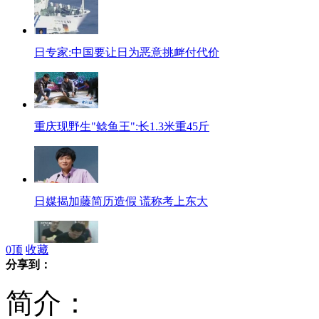
日专家:中国要让日为恶意挑衅付代价
重庆现野生"鲶鱼王":长1.3米重45斤
日媒揭加藤简历造假 谎称考上东大
0
顶
收藏
分享到：
大陆移交遣返13名涉拐骗妇女到台卖淫人员
简介：