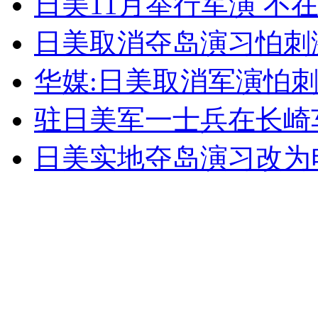
日美11月举行军演 不
走！跟着总书记去植树
日美取消夺岛演习怕刺
消防员救轻生者
花炮节热闹非凡
减压"枕头大战"
华媒:日美取消军演怕
驻日美军一士兵在长崎
纽约上演“枕头大战”
日美实地夺岛演习改为
司机酒驾遇交警 急速倒车逃窜