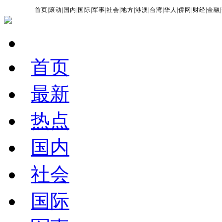
首页
|
滚动
|
国内
|
国际
|
军事
|
社会
|
地方
|
港澳
|
台湾
|
华人
|
侨网
|
财经
|
金融
|
首页
最新
热点
国内
社会
国际