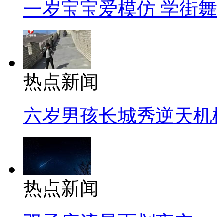
一岁宝宝爱模仿 学街
热点新闻
六岁男孩长城秀逆天机
热点新闻