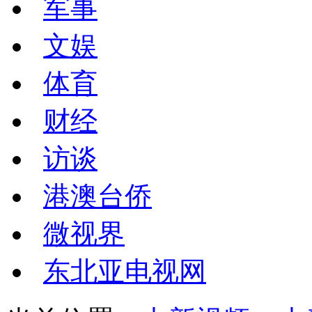
军事
文娱
体育
财经
访谈
港澳台侨
微视界
东北亚电视网