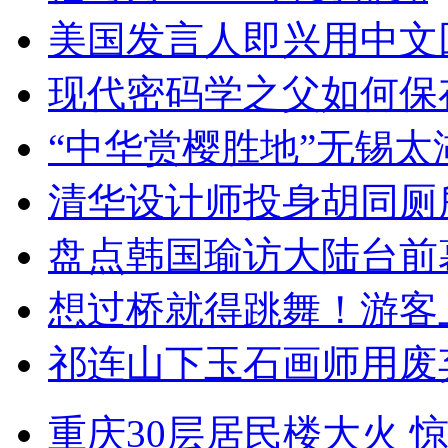
美国发言人即兴用中文
现代密码学之父如何保
“中华赏樱胜地”无锡
清华设计师投身胡同厕
盘点韩国瑜访大陆台前
想过桥就得跳舞！游客
祁连山下玉石画师用废
重庆30层居民楼大火