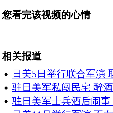
女孩北京地铁殴打老人 痛下狠手拳打脚踢
您看完该视频的心情
无痛分娩是否安全 医生回应
外交部：反对强权政治霸凌主义
相关报道
外交部：有关国家言论片面不公正
日美5日举行联合军演
驻日美军私闯民宅 醉
安徽一实载49人客车翻车
驻日美军士兵酒后闹事