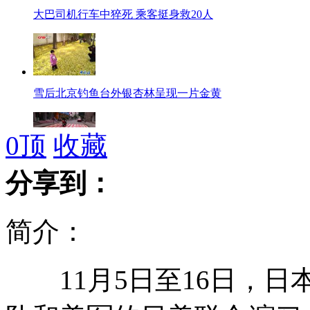
大巴司机行车中猝死 乘客挺身救20人
雪后北京钓鱼台外银杏林呈现一片金黄
0
顶
收藏
拍客：“爱情斑马线”吸人眼球
分享到：
简介：
聂卫平吊唁陈祖德 称其亦师亦友
11月5日至16日，日
兰州新区山地自行车赛 选手雾中竞技