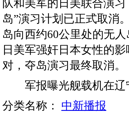
队和美军的日美联合演习
岛”演习计划已正式取消
岛向西约60公里处的无
七旬老人挥鞭抽打酒驾肇事逃逸司机
日美军强奸日本女性的影
吉林学者历时6年走遍中国 搜集整理东北方言
对，夺岛演习最终取消。
军报曝光舰载机在辽宁
"桑迪"过后 纽约仍有90万居民遭受断电困扰
分类名称：
中新播报
山西运城恶犬咬伤多人 警民合力深夜将其击毙