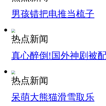
男孩错把电推当梳子
热点新闻
真心醉倒!国外神剧被
热点新闻
呆萌大熊猫滑雪取乐