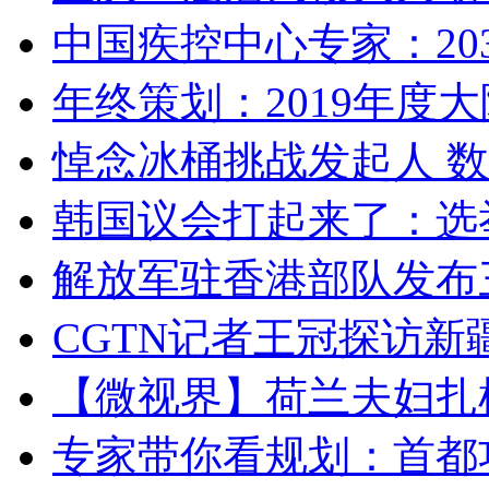
中国疾控中心专家：203
年终策划：2019年度大陆
悼念冰桶挑战发起人 数百
韩国议会打起来了：选举
解放军驻香港部队发布三
CGTN记者王冠探访新疆
【微视界】荷兰夫妇扎根青
专家带你看规划：首都功