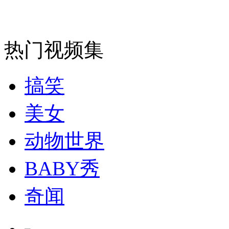
安徽一实载49人客车翻车
热门视频集
走！跟着总书记去植树
搞笑
消防员救轻生者
花炮节热闹非凡
减压"枕头大战"
美女
动物世界
纽约上演“枕头大战”
BABY秀
奇闻
司机酒驾遇交警 急速倒车逃窜