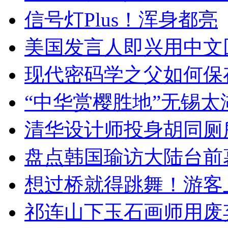
信号灯Plus！浑身都亮
美国发言人即兴用中文
现代密码学之父如何保
“中华赏樱胜地”无锡
清华设计师投身胡同厕
盘点韩国瑜访大陆台前
想过桥就得跳舞！游客
祁连山下玉石画师用废