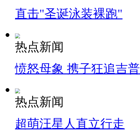
直击"圣诞泳装裸跑"
热点新闻
愤怒母象 携子狂追吉
热点新闻
超萌汪星人直立行走