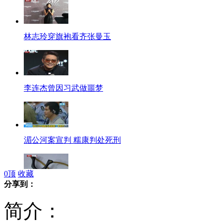
林志玲穿旗袍看齐张曼玉
李连杰曾因习武做噩梦
湄公河案宣判 糯康判处死刑
0
顶
收藏
分享到：
男子童心未泯玩弹弓惹是生非被逮
简介：