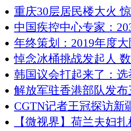
重庆30层居民楼大火
中国疾控中心专家：203
年终策划：2019年度大陆
悼念冰桶挑战发起人 数百
韩国议会打起来了：选举
解放军驻香港部队发布三
CGTN记者王冠探访新疆
【微视界】荷兰夫妇扎根青