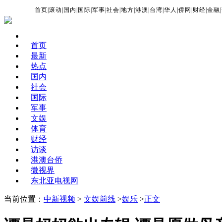
首页
|
滚动
|
国内
|
国际
|
军事
|
社会
|
地方
|
港澳
|
台湾
|
华人
|
侨网
|
财经
|
金融
|
首页
最新
热点
国内
社会
国际
军事
文娱
体育
财经
访谈
港澳台侨
微视界
东北亚电视网
当前位置：
中新视频
>
文娱前线
>
娱乐
>
正文