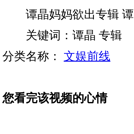
谭晶妈妈欲出专辑 谭
扁妻吴淑珍被判19年零2个月
关键词：谭晶 专辑
花甲老人熬制雪梨膏月挣数万元
分类名称：
文娱前线
美科学家成功还原134年前录音内容
您看完该视频的心情
男子无证驾驶被拘称无所谓
日媒称日自卫队欲增“海军陆战队”