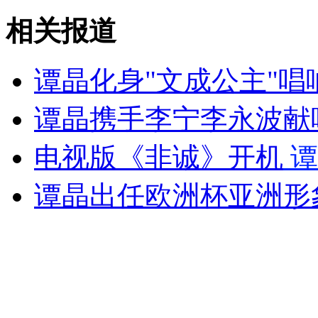
相关报道
山西运城恶犬咬伤多人 警民合力深夜将其击毙
谭晶化身"文成公主"唱响
女孩北京地铁殴打老人 痛下狠手拳打脚踢
谭晶携手李宁李永波献
电视版《非诚》开机
谭
无痛分娩是否安全 医生回应
谭晶出任欧洲杯亚洲形
外交部：反对强权政治霸凌主义
外交部：有关国家言论片面不公正