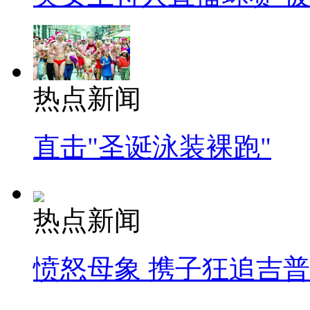
热点新闻
直击"圣诞泳装裸跑"
热点新闻
愤怒母象 携子狂追吉