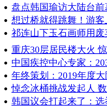
盘点韩国瑜访大陆台前
想过桥就得跳舞！游客
祁连山下玉石画师用废
重庆30层居民楼大火
中国疾控中心专家：203
年终策划：2019年度大陆
悼念冰桶挑战发起人 数百
韩国议会打起来了：选举