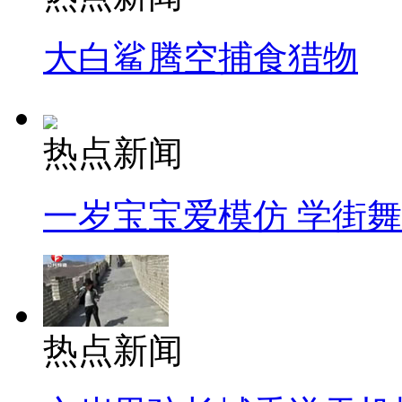
大白鲨腾空捕食猎物
热点新闻
一岁宝宝爱模仿 学街
热点新闻