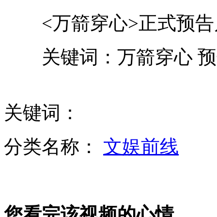
<万箭穿心>正式预告片
瑞士将拍卖鹌鹑蛋大小76克拉钻石
关键词：万箭穿心 预告
美五角大楼称伊朗攻击美无人机
男子探出窗外抽烟 坠落20层楼
关键词：
男子20年河中救出13人 称救人是最大幸福
分类名称：
文娱前线
表演艺术家李默然逝世 享年85岁
您看完该视频的心情