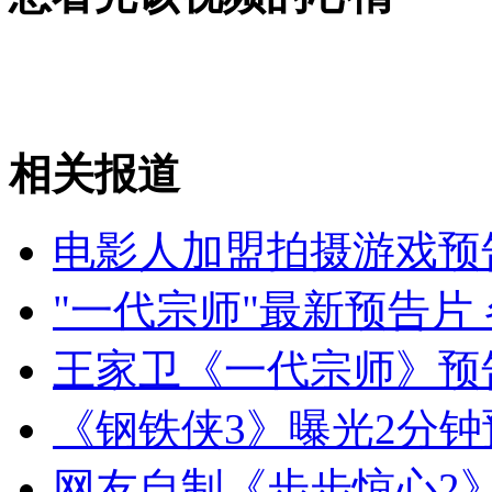
山西运城恶犬咬伤多人 警民合力深夜将其击毙
女孩北京地铁殴打老人 痛下狠手拳打脚踢
相关报道
无痛分娩是否安全 医生回应
电影人加盟拍摄游戏预
外交部：反对强权政治霸凌主义
"一代宗师"最新预告片
外交部：有关国家言论片面不公正
王家卫《一代宗师》预
《钢铁侠3》曝光2分钟
安徽一实载49人客车翻车
网友自制《步步惊心2