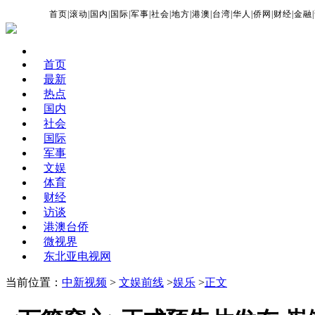
首页
|
滚动
|
国内
|
国际
|
军事
|
社会
|
地方
|
港澳
|
台湾
|
华人
|
侨网
|
财经
|
金融
|
首页
最新
热点
国内
社会
国际
军事
文娱
体育
财经
访谈
港澳台侨
微视界
东北亚电视网
当前位置：
中新视频
>
文娱前线
>
娱乐
>
正文