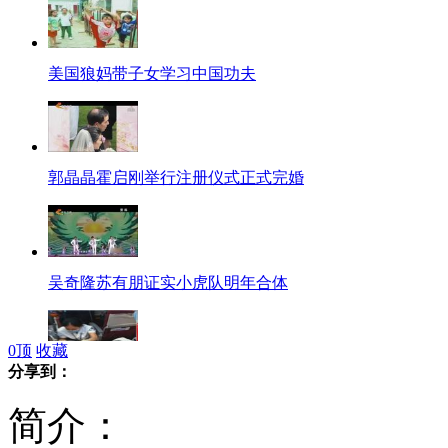
美国狼妈带子女学习中国功夫
郭晶晶霍启刚举行注册仪式正式完婚
吴奇隆苏有朋证实小虎队明年合体
0
顶
收藏
分享到：
老人飞机上休克 空姐急救挽生命
简介：