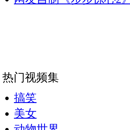
走！跟着总书记去植树
消防员救轻生者
花炮节热闹非凡
减压"枕头大战"
热门视频集
纽约上演“枕头大战”
搞笑
司机酒驾遇交警 急速倒车逃窜
美女
动物世界