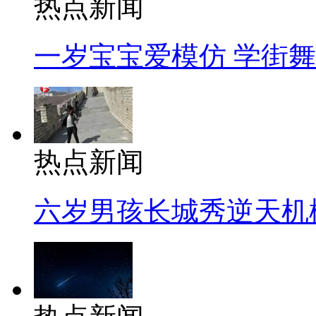
热点新闻
一岁宝宝爱模仿 学街
热点新闻
六岁男孩长城秀逆天机