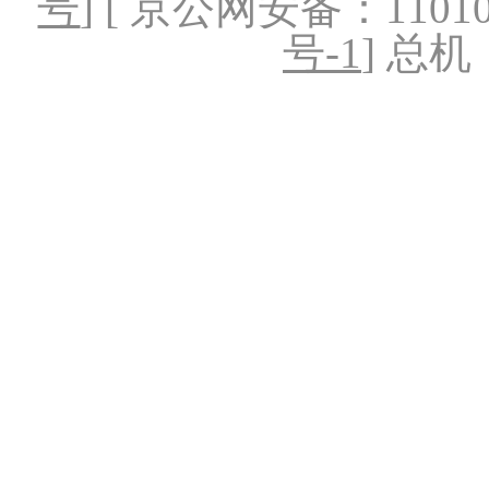
号
] [ 京公网安备：1101020
号-1
] 总机：