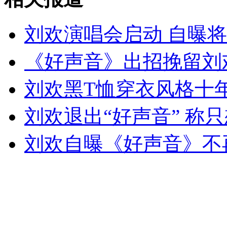
刘欢演唱会启动 自曝将
无痛分娩是否安全 医生回应
《好声音》出招挽留刘
外交部：反对强权政治霸凌主义
刘欢黑T恤穿衣风格十
外交部：有关国家言论片面不公正
刘欢退出“好声音” 称
刘欢自曝《好声音》不
安徽一实载49人客车翻车
走！跟着总书记去植树