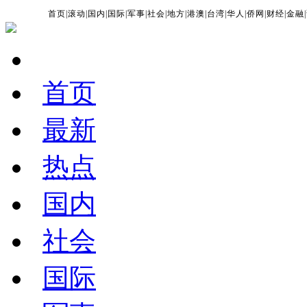
首页
|
滚动
|
国内
|
国际
|
军事
|
社会
|
地方
|
港澳
|
台湾
|
华人
|
侨网
|
财经
|
金融
|
首页
最新
热点
国内
社会
国际