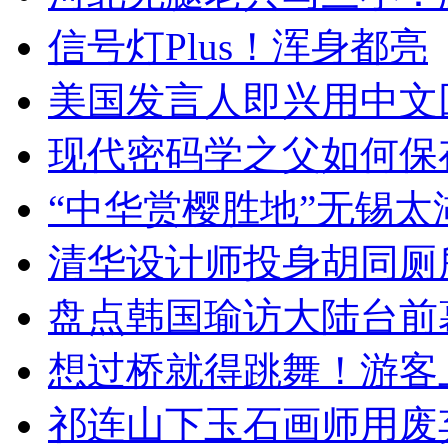
信号灯Plus！浑身都亮
美国发言人即兴用中文
现代密码学之父如何保
“中华赏樱胜地”无锡
清华设计师投身胡同厕
盘点韩国瑜访大陆台前
想过桥就得跳舞！游客
祁连山下玉石画师用废