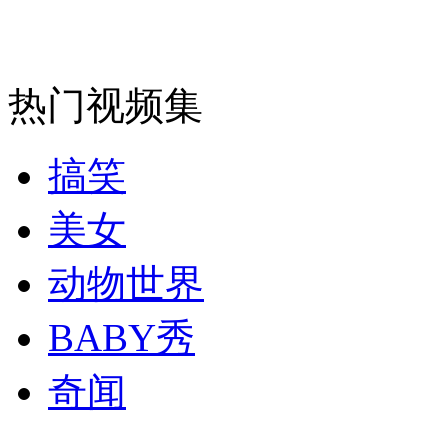
消防员救轻生者
花炮节热闹非凡
减压"枕头大战"
热门视频集
纽约上演“枕头大战”
搞笑
美女
司机酒驾遇交警 急速倒车逃窜
动物世界
BABY秀
奇闻