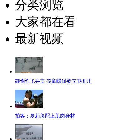
分类浏览
大家都在看
最新视频
鞭炮炸飞井盖 孩童瞬间被气浪推开
拍客：萝莉脸配上肌肉身材