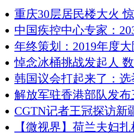
重庆30层居民楼大火
中国疾控中心专家：203
年终策划：2019年度大陆
悼念冰桶挑战发起人 数百
韩国议会打起来了：选举
解放军驻香港部队发布三
CGTN记者王冠探访新疆
【微视界】荷兰夫妇扎根青