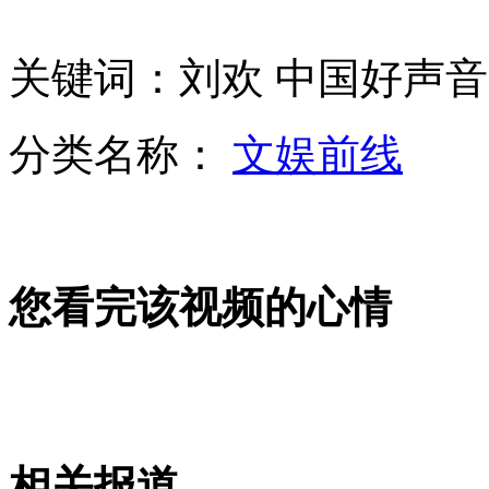
关键词：刘欢 中国好声音
拍客：七旬老太跪地摘酸枣养活老伴
分类名称：
文娱前线
WiFi应该怎么念 两岸专家看法不同
您看完该视频的心情
2012年中国最具幸福感城市榜单曝光
山西运城恶犬咬伤多人 警民合力深夜将其击毙
相关报道
女孩北京地铁殴打老人 痛下狠手拳打脚踢