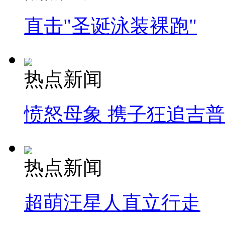
直击"圣诞泳装裸跑"
热点新闻
愤怒母象 携子狂追吉
热点新闻
超萌汪星人直立行走