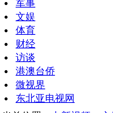
军事
文娱
体育
财经
访谈
港澳台侨
微视界
东北亚电视网