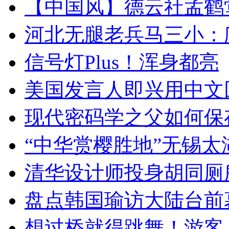
【中国风】德云社孟鹤
河北无腿老兵马三小：爬
信号灯Plus！浑身都亮
美国发言人即兴用中文
现代密码学之父如何保
“中华赏樱胜地”无锡
清华设计师投身胡同厕
盘点韩国瑜访大陆台前
想过桥就得跳舞！游客