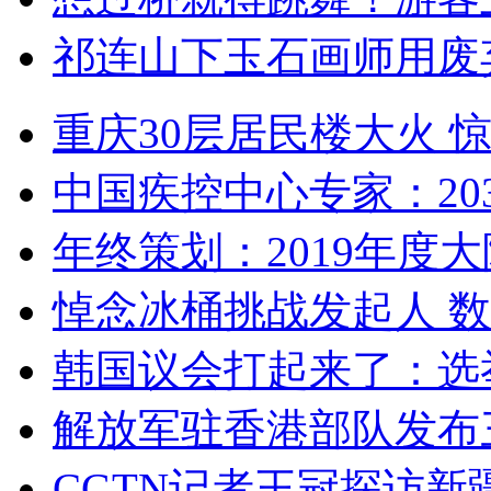
祁连山下玉石画师用废
重庆30层居民楼大火
中国疾控中心专家：203
年终策划：2019年度大陆
悼念冰桶挑战发起人 数百
韩国议会打起来了：选举
解放军驻香港部队发布三
CGTN记者王冠探访新疆