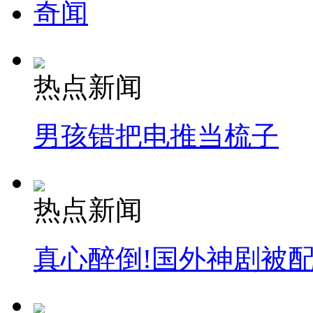
奇闻
热点新闻
男孩错把电推当梳子
热点新闻
真心醉倒!国外神剧被