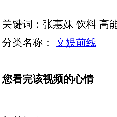
实拍：胆小浣熊被饲养员吓翻在地
女教师公招体检 疑为“被梅毒”
关键词：张惠妹 饮料 高
分类名称：
文娱前线
拍客：130多辆法拉利广州“招摇过市”
山西运城恶犬咬伤多人 警民合力深夜将其击毙
您看完该视频的心情
女孩北京地铁殴打老人 痛下狠手拳打脚踢
无痛分娩是否安全 医生回应