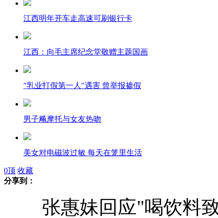
江西明年开车走高速可刷银行卡
江西：向毛主席纪念堂敬赠主题国画
"乳业打假第一人"遇害 曾举报掺假
男子飚摩托与女友热吻
美女对电磁波过敏 每天在笼里生活
0
顶
收藏
分享到：
男子被钢筋插入一尺半 奇迹生还
张惠妹回应"喝饮料致肥