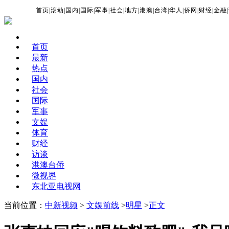
首页
|
滚动
|
国内
|
国际
|
军事
|
社会
|
地方
|
港澳
|
台湾
|
华人
|
侨网
|
财经
|
金融
|
首页
最新
热点
国内
社会
国际
军事
文娱
体育
财经
访谈
港澳台侨
微视界
东北亚电视网
当前位置：
中新视频
>
文娱前线
>
明星
>
正文