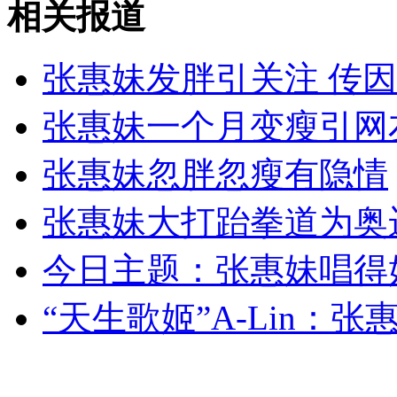
相关报道
外交部：反对强权政治霸凌主义
张惠妹发胖引关注 传
外交部：有关国家言论片面不公正
张惠妹一个月变瘦引网
张惠妹忽胖忽瘦有隐情
安徽一实载49人客车翻车
张惠妹大打跆拳道为奥
今日主题：张惠妹唱得
走！跟着总书记去植树
“天生歌姬”A-Lin：
消防员救轻生者
花炮节热闹非凡
减压"枕头大战"