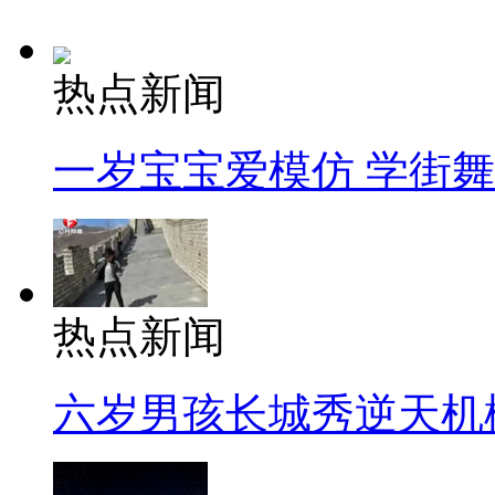
热点新闻
一岁宝宝爱模仿 学街
热点新闻
六岁男孩长城秀逆天机