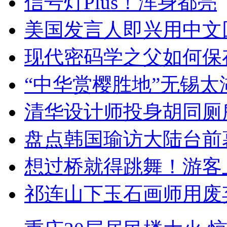
信号灯Plus！浑身都亮
美国发言人即兴用中文
现代密码学之父如何保
“中华赏樱胜地”无锡
清华设计师投身胡同厕
盘点韩国瑜访大陆台前
想过桥就得跳舞！游客
祁连山下玉石画师用废