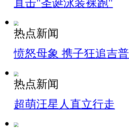
直击"圣诞泳装裸跑"
热点新闻
愤怒母象 携子狂追吉
热点新闻
超萌汪星人直立行走