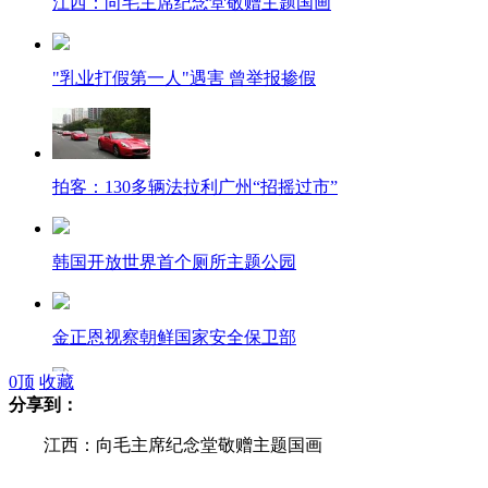
江西：向毛主席纪念堂敬赠主题国画
"乳业打假第一人"遇害 曾举报掺假
拍客：130多辆法拉利广州“招摇过市”
韩国开放世界首个厕所主题公园
金正恩视察朝鲜国家安全保卫部
0
顶
收藏
分享到：
张曼玉露香肩玉背 首度高歌
江西：向毛主席纪念堂敬赠主题国画
邓超考驾照 网友质疑曾无证驾驶