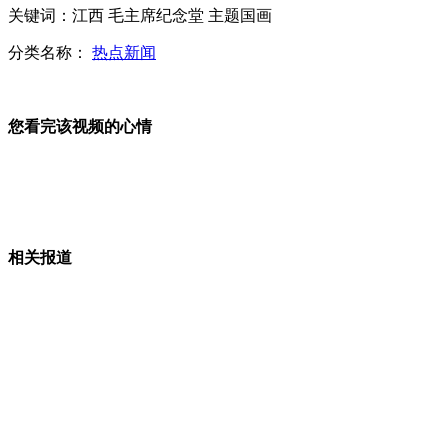
关键词：江西 毛主席纪念堂 主题国画
分类名称：
热点新闻
张曼玉过朴素低调生活 坐地铁逛超市
您看完该视频的心情
西安持棍打人城管队长被免职
山西运城恶犬咬伤多人 警民合力深夜将其击毙
相关报道
女孩北京地铁殴打老人 痛下狠手拳打脚踢
无痛分娩是否安全 医生回应