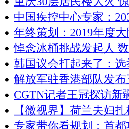
重庆30层居民楼大火
中国疾控中心专家：203
年终策划：2019年度大陆
悼念冰桶挑战发起人 数百
韩国议会打起来了：选举
解放军驻香港部队发布三
CGTN记者王冠探访新疆
【微视界】荷兰夫妇扎根青
专家带你看规划：首都功