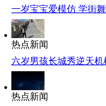
一岁宝宝爱模仿 学街
热点新闻
六岁男孩长城秀逆天机
热点新闻