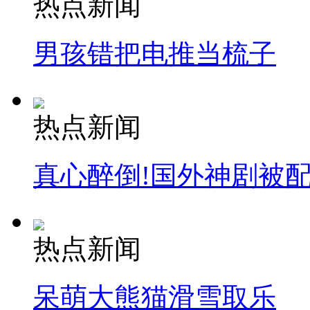
热点新闻
纽约上演“枕头大战”
男孩错把电推当梳子
司机酒驾遇交警 急速倒车逃窜
热点新闻
真心醉倒!国外神剧被
热点新闻
呆萌大熊猫滑雪取乐