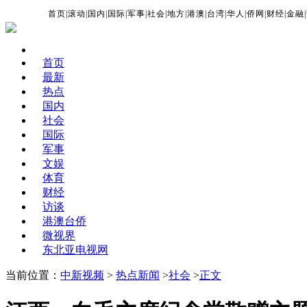
首页
|
滚动
|
国内
|
国际
|
军事
|
社会
|
地方
|
港澳
|
台湾
|
华人
|
侨网
|
财经
|
金融
|
首页
最新
热点
国内
社会
国际
军事
文娱
体育
财经
访谈
港澳台侨
微视界
东北亚电视网
当前位置：
中新视频
>
热点新闻
>
社会
>
正文