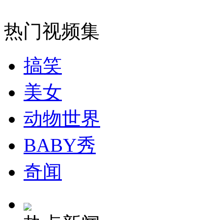
外交部：反对强权政治霸凌主义
热门视频集
外交部：有关国家言论片面不公正
搞笑
安徽一实载49人客车翻车
美女
动物世界
BABY秀
走！跟着总书记去植树
奇闻
消防员救轻生者
花炮节热闹非凡
减压"枕头大战"