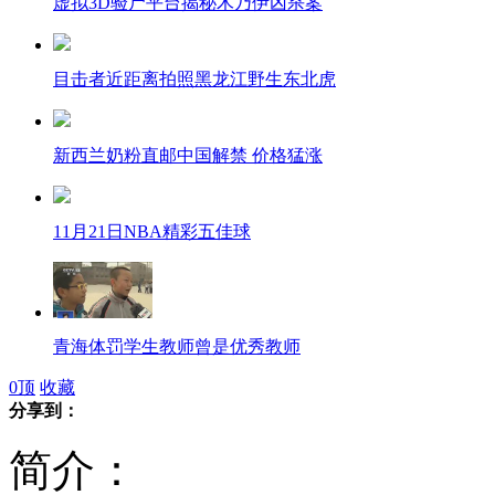
虚拟3D验尸平台揭秘木乃伊凶杀案
目击者近距离拍照黑龙江野生东北虎
新西兰奶粉直邮中国解禁 价格猛涨
11月21日NBA精彩五佳球
青海体罚学生教师曾是优秀教师
0
顶
收藏
分享到：
各联赛俱乐部争抢贝克汉姆
简介：