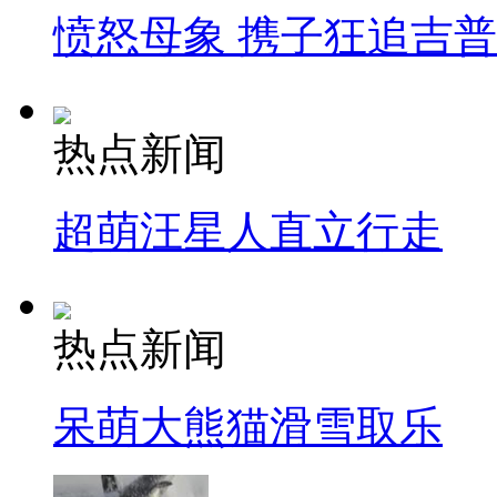
愤怒母象 携子狂追吉
热点新闻
超萌汪星人直立行走
热点新闻
呆萌大熊猫滑雪取乐