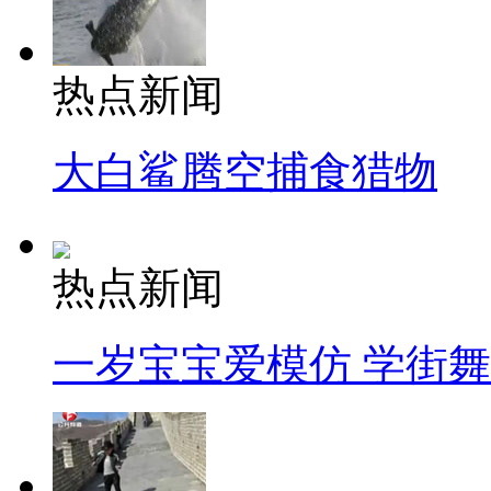
热点新闻
大白鲨腾空捕食猎物
热点新闻
一岁宝宝爱模仿 学街