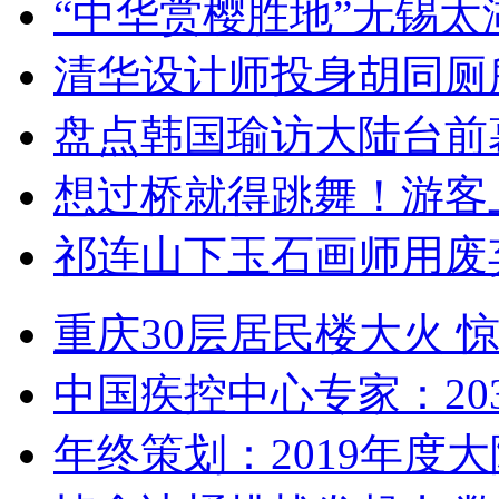
“中华赏樱胜地”无锡
清华设计师投身胡同厕
盘点韩国瑜访大陆台前
想过桥就得跳舞！游客
祁连山下玉石画师用废
重庆30层居民楼大火
中国疾控中心专家：203
年终策划：2019年度大陆