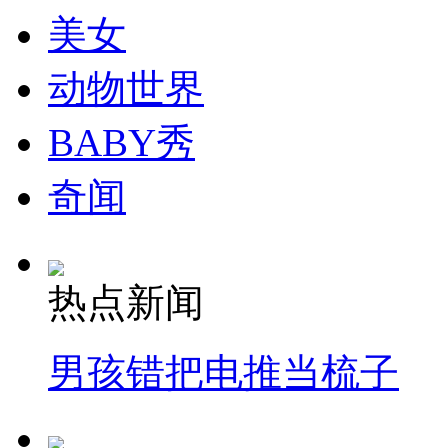
美女
纽约上演“枕头大战”
动物世界
司机酒驾遇交警 急速倒车逃窜
BABY秀
奇闻
热点新闻
男孩错把电推当梳子