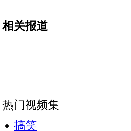
外交部：反对强权政治霸凌主义
外交部：有关国家言论片面不公正
相关报道
安徽一实载49人客车翻车
走！跟着总书记去植树
热门视频集
消防员救轻生者
花炮节热闹非凡
减压"枕头大战"
搞笑