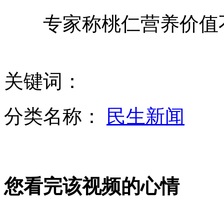
尤文主场大破蓝军 掌握出线主动
专家称桃仁营养价值
梅西欧冠独中两元 进球数追荷兰剑客
石原叫嚣日本有必要发展核武器
关键词：
山西运城恶犬咬伤多人 警民合力深夜将其击毙
分类名称：
民生新闻
女孩北京地铁殴打老人 痛下狠手拳打脚踢
您看完该视频的心情
无痛分娩是否安全 医生回应