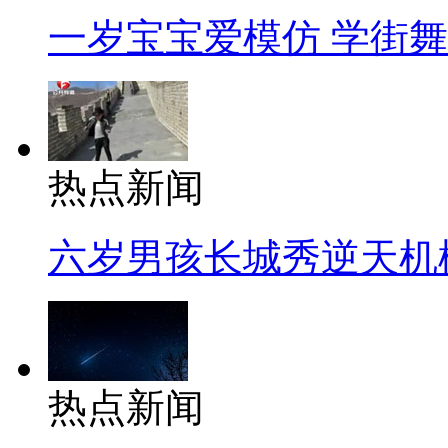
一岁宝宝爱模仿 学街
热点新闻
六岁男孩长城秀逆天机
热点新闻