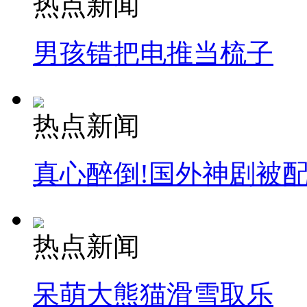
热点新闻
男孩错把电推当梳子
纽约上演“枕头大战”
司机酒驾遇交警 急速倒车逃窜
热点新闻
真心醉倒!国外神剧被
热点新闻
呆萌大熊猫滑雪取乐