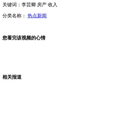
"乳业打假第一人"遇害 曾举报掺假
关键词：李芸卿 房产 收入
分类名称：
热点新闻
男子飚摩托与女友热吻
您看完该视频的心情
美女对电磁波过敏 每天在笼里生活
男子被钢筋插入一尺半 奇迹生还
相关报道
山西运城恶犬咬伤多人 警民合力深夜将其击毙
女孩北京地铁殴打老人 痛下狠手拳打脚踢