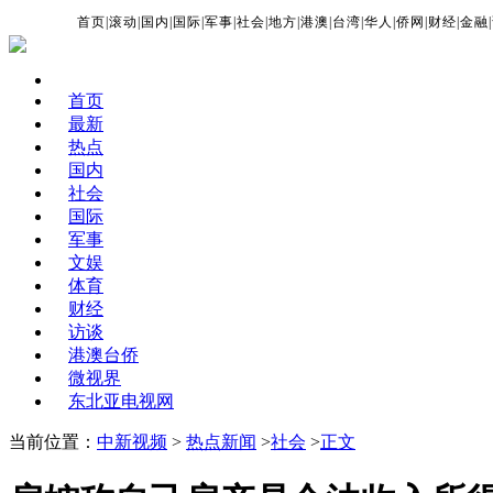
首页
|
滚动
|
国内
|
国际
|
军事
|
社会
|
地方
|
港澳
|
台湾
|
华人
|
侨网
|
财经
|
金融
|
首页
最新
热点
国内
社会
国际
军事
文娱
体育
财经
访谈
港澳台侨
微视界
东北亚电视网
当前位置：
中新视频
>
热点新闻
>
社会
>
正文