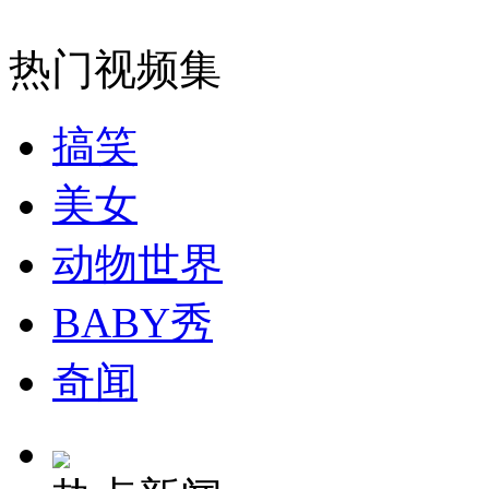
无痛分娩是否安全 医生回应
热门视频集
外交部：反对强权政治霸凌主义
搞笑
外交部：有关国家言论片面不公正
美女
动物世界
安徽一实载49人客车翻车
BABY秀
奇闻
走！跟着总书记去植树
消防员救轻生者
花炮节热闹非凡
减压"枕头大战"