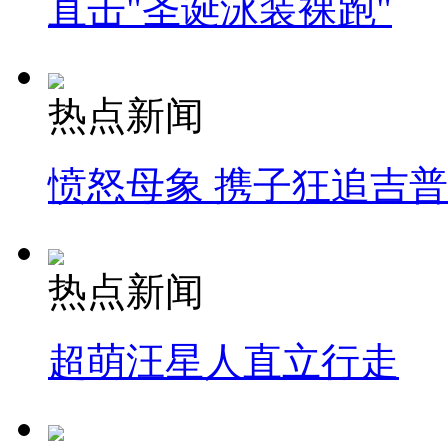
直击"圣诞泳装裸跑"
热点新闻
愤怒母象 携子狂追吉
热点新闻
超萌汪星人直立行走