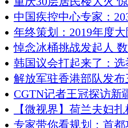
重庆30层居民楼大火
中国疾控中心专家：203
年终策划：2019年度大陆
悼念冰桶挑战发起人 数百
韩国议会打起来了：选举
解放军驻香港部队发布三
CGTN记者王冠探访新疆
【微视界】荷兰夫妇扎根青
专家带你看规划：首都功