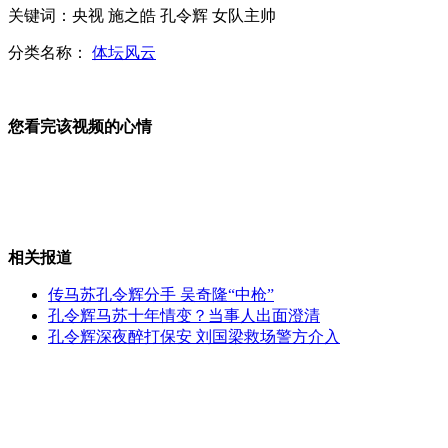
关键词：央视 施之皓 孔令辉 女队主帅
分类名称：
体坛风云
重庆雷政富不雅视频证实 职务被免立案调查
您看完该视频的心情
航拍美国感恩节百余辆汽车相撞
相关报道
广州车展开幕 超跑品牌携车参展
传马苏孔令辉分手 吴奇隆“中枪”
孔令辉马苏十年情变？当事人出面澄清
孔令辉深夜醉打保安 刘国梁救场警方介入
山西运城恶犬咬伤多人 警民合力深夜将其击毙