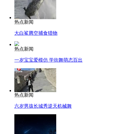
热点新闻
大白鲨腾空捕食猎物
热点新闻
一岁宝宝爱模仿 学街舞萌态百出
热点新闻
六岁男孩长城秀逆天机械舞