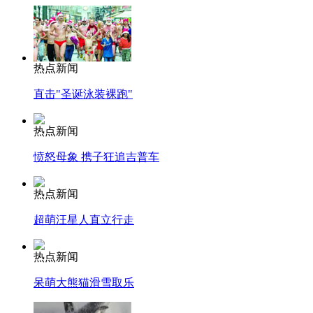
热点新闻
直击"圣诞泳装裸跑"
热点新闻
愤怒母象 携子狂追吉普车
热点新闻
超萌汪星人直立行走
热点新闻
呆萌大熊猫滑雪取乐