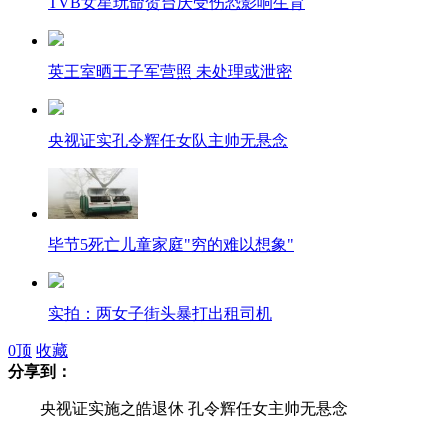
TVB女星玩命贺台庆受伤恐影响生育
英王室晒王子军营照 未处理或泄密
央视证实孔令辉任女队主帅无悬念
毕节5死亡儿童家庭"穷的难以想象"
实拍：两女子街头暴打出租司机
0
顶
收藏
分享到：
央视证实施之皓退休 孔令辉任女主帅无悬念
实拍河南获嘉交警疯狂拦车收费