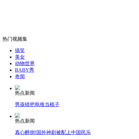
女孩北京地铁殴打老人 痛下狠手拳打脚踢
无痛分娩是否安全 医生回应
热门视频集
外交部：反对强权政治霸凌主义
搞笑
美女
动物世界
外交部：有关国家言论片面不公正
BABY秀
奇闻
热点新闻
安徽一实载49人客车翻车
男孩错把电推当梳子
热点新闻
真心醉倒!国外神剧被配上中国民乐
走！跟着总书记去植树