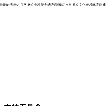
港澳
|
台湾
|
华人
|
侨网
|
财经
|
金融
|
证券
|
房产
|
能源
|
IT
|
汽车
|
游戏
|
文化
|
娱乐
|
体育
|
健康