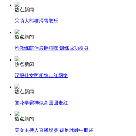
热点新闻
消防员救轻生者
花炮节热闹非凡
减压"枕头大战"
呆萌大熊猫滑雪取乐
热点新闻
狗教练陪伴最胖猫咪 训练成功瘦身
纽约上演“枕头大战”
热点新闻
司机酒驾遇交警 急速倒车逃窜
汉服仕女照相馆走红网络
热点新闻
警花学霸神似高圆圆走红
热点新闻
美女主持人直播球赛 被足球砸中脑袋