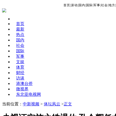
首页
|
滚动
|
国内
|
国际
|
军事
|
社会
|
地方
|
首页
最新
热点
国内
社会
国际
军事
文娱
体育
财经
访谈
港澳台侨
微视界
东北亚电视网
当前位置：
中新视频
>
体坛风云
>
正文