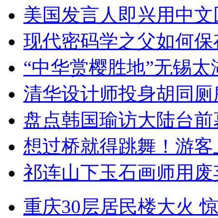
美国发言人即兴用中文
现代密码学之父如何保
“中华赏樱胜地”无锡
清华设计师投身胡同厕
盘点韩国瑜访大陆台前
想过桥就得跳舞！游客
祁连山下玉石画师用废
重庆30层居民楼大火