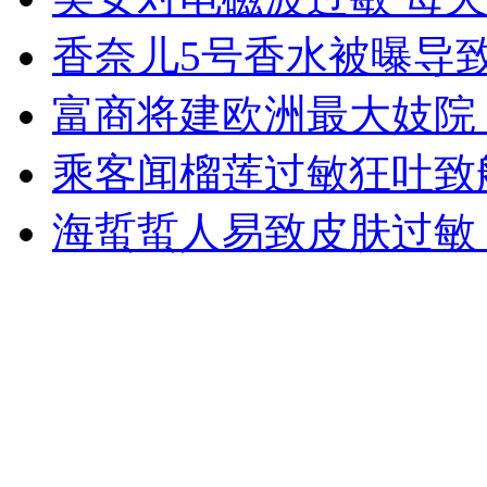
香奈儿5号香水被曝导
无痛分娩是否安全 医生回应
富商将建欧洲最大妓院
外交部：反对强权政治霸凌主义
乘客闻榴莲过敏狂吐致
海蜇蜇人易致皮肤过敏
外交部：有关国家言论片面不公正
安徽一实载49人客车翻车
走！跟着总书记去植树