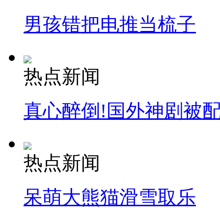
男孩错把电推当梳子
热点新闻
真心醉倒!国外神剧被
热点新闻
呆萌大熊猫滑雪取乐