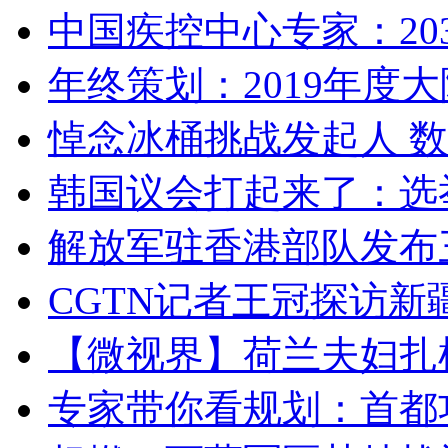
中国疾控中心专家：203
年终策划：2019年度大陆
悼念冰桶挑战发起人 数百
韩国议会打起来了：选举
解放军驻香港部队发布三
CGTN记者王冠探访新疆
【微视界】荷兰夫妇扎根青
专家带你看规划：首都功