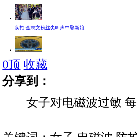
实拍:金志文粉丝尖叫声中娶新娘
日系车掀起"中国攻势" 欲恢复市场地位
0
顶
收藏
分享到：
获嘉交警"不可能一毛不拔让你走"
女子对电磁波过敏 每天
野田压力大难离烟酒或患酒精依赖症