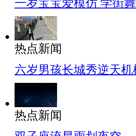
一岁宝宝爱模仿 学街
热点新闻
六岁男孩长城秀逆天机
热点新闻