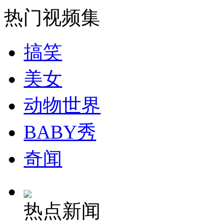
热门视频集
消防员救轻生者
花炮节热闹非凡
减压"枕头大战"
搞笑
美女
纽约上演“枕头大战”
动物世界
司机酒驾遇交警 急速倒车逃窜
BABY秀
奇闻
热点新闻