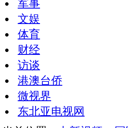
军事
文娱
体育
财经
访谈
港澳台侨
微视界
东北亚电视网