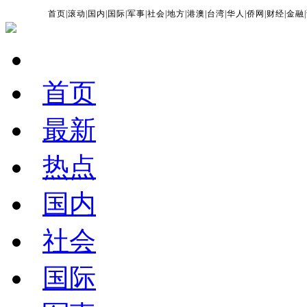
首页
|
滚动
|
国内
|
国际
|
军事
|
社会
|
地方
|
港澳
|
台湾
|
华人
|
侨网
|
财经
|
金融
|
首页
最新
热点
国内
社会
国际