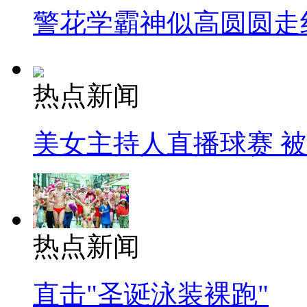
警花学霸神似高圆圆走
热点新闻
美女主持人直播球赛 
热点新闻
直击"圣诞泳装裸跑"