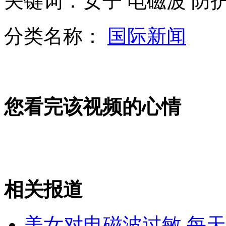
关键词：女子 电磁波 防
分类名称：
国际新闻
行行出状元 24岁姑娘可端22碗米粉
专家：日民众右倾是集体的心灵荒芜
您看完该视频的心情
实拍:男子酒驾被查耍赖高喊家中出事
山西运城恶犬咬伤多人 警民合力深夜将其击毙
相关报道
美女对电磁波过敏 每
女孩北京地铁殴打老人 痛下狠手拳打脚踢