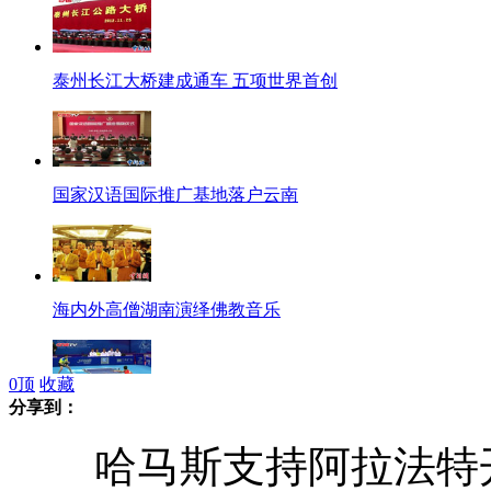
泰州长江大桥建成通车 五项世界首创
国家汉语国际推广基地落户云南
海内外高僧湖南演绎佛教音乐
0
顶
收藏
分享到：
世乒团体挑战赛中国队包揽男女团冠军
哈马斯支持阿拉法特