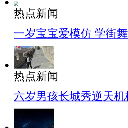
热点新闻
一岁宝宝爱模仿 学街
热点新闻
六岁男孩长城秀逆天机