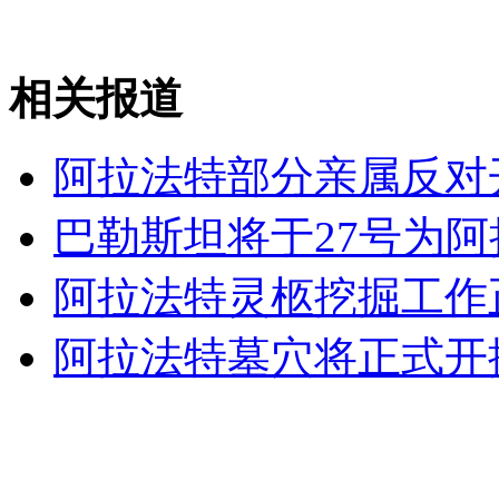
相关报道
女孩北京地铁殴打老人 痛下狠手拳打脚踢
阿拉法特部分亲属反对
无痛分娩是否安全 医生回应
巴勒斯坦将于27号为
外交部：反对强权政治霸凌主义
阿拉法特灵柩挖掘工作
外交部：有关国家言论片面不公正
阿拉法特墓穴将正式开
安徽一实载49人客车翻车