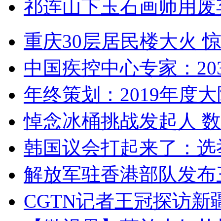
祁连山下玉石画师用废
重庆30层居民楼大火
中国疾控中心专家：203
年终策划：2019年度大陆
悼念冰桶挑战发起人 数百
韩国议会打起来了：选举
解放军驻香港部队发布三
CGTN记者王冠探访新疆