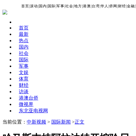
首页
|
滚动
|
国内
|
国际
|
军事
|
社会
|
地方
|
港澳
|
台湾
|
华人
|
侨网
|
财经
|
金融
|
首页
最新
热点
国内
社会
国际
军事
文娱
体育
财经
访谈
港澳台侨
微视界
东北亚电视网
当前位置：
中新视频
>
国际新闻
>
正文