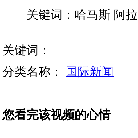
关键词：哈马斯 阿拉
左宗棠诞辰200周年 后裔呼吁捍卫疆土
新疆一货车先后与两车相撞致8人死亡
关键词：
新西兰航空推"霍比特人"主题客机
分类名称：
国际新闻
雅典地铁站突演莎翁剧 乘客齐参与
网传深度睡眠被闹钟叫醒等同醉酒
您看完该视频的心情
山西运城恶犬咬伤多人 警民合力深夜将其击毙