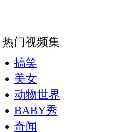
走！跟着总书记去植树
消防员救轻生者
花炮节热闹非凡
减压"枕头大战"
热门视频集
搞笑
纽约上演“枕头大战”
美女
司机酒驾遇交警 急速倒车逃窜
动物世界
BABY秀
奇闻