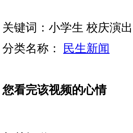
姚晨夫妇获邀蛇年春晚明星家庭
蟒蛇偷吃鸡 肚子撑大遭卡被活捉
关键词：小学生 校庆演出
分类名称：
民生新闻
14党混战 日将迎来最“乱”大选
美国FBI突闯民宅 开枪射伤18岁少女
您看完该视频的心情
山西运城恶犬咬伤多人 警民合力深夜将其击毙
女孩北京地铁殴打老人 痛下狠手拳打脚踢