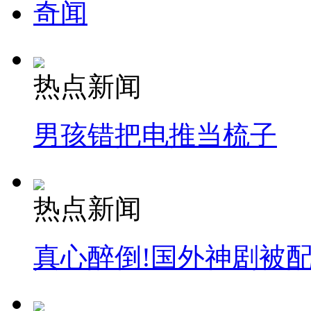
奇闻
热点新闻
男孩错把电推当梳子
热点新闻
真心醉倒!国外神剧被