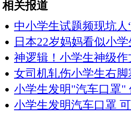
相关报道
无痛分娩是否安全 医生回应
中小学生试题频现坑人“
外交部：反对强权政治霸凌主义
日本22岁妈妈看似小学
外交部：有关国家言论片面不公正
神逻辑！小学生神级作
女司机轧伤小学生右脚
安徽一实载49人客车翻车
小学生发明"汽车口罩"
小学生发明汽车口罩 可
走！跟着总书记去植树