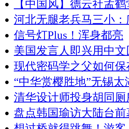
【中国风】德云社孟鹤
河北无腿老兵马三小：爬
信号灯Plus！浑身都亮
美国发言人即兴用中文
现代密码学之父如何保
“中华赏樱胜地”无锡
清华设计师投身胡同厕
盘点韩国瑜访大陆台前
想过桥就得跳舞！游客