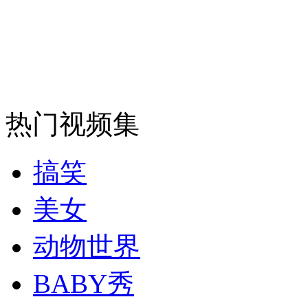
消防员救轻生者
花炮节热闹非凡
减压"枕头大战"
纽约上演“枕头大战”
热门视频集
司机酒驾遇交警 急速倒车逃窜
搞笑
美女
动物世界
BABY秀