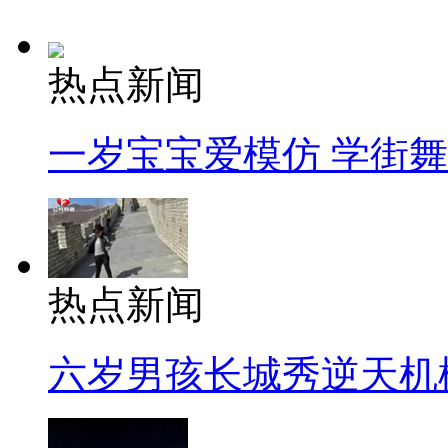
热点新闻
一岁宝宝爱模仿 学街
热点新闻
六岁男孩长城秀逆天机