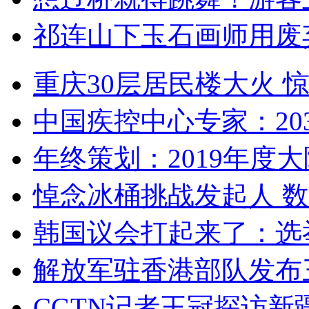
祁连山下玉石画师用废
重庆30层居民楼大火
中国疾控中心专家：203
年终策划：2019年度大陆
悼念冰桶挑战发起人 数百
韩国议会打起来了：选举
解放军驻香港部队发布三
CGTN记者王冠探访新疆