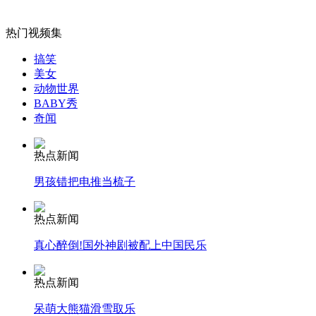
热门视频集
女孩北京地铁殴打老人 痛下狠手拳打脚踢
搞笑
美女
无痛分娩是否安全 医生回应
动物世界
BABY秀
奇闻
外交部：反对强权政治霸凌主义
热点新闻
外交部：有关国家言论片面不公正
男孩错把电推当梳子
热点新闻
真心醉倒!国外神剧被配上中国民乐
安徽一实载49人客车翻车
热点新闻
呆萌大熊猫滑雪取乐