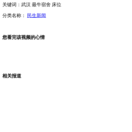
湖南营养餐事件校长等5人被免职
关键词：武汉 最牛宿舍 床位
分类名称：
民生新闻
拍客：陕西贫困县建北大门似巨型香烟
您看完该视频的心情
拍客：奇人绝技 咽喉吸入四把宝剑
相关报道
东芝未按期改装战机遭日防卫省索赔
山西运城恶犬咬伤多人 警民合力深夜将其击毙