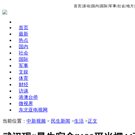
首页
|
滚动
|
国内
|
国际
|
军事
|
社会
|
地方
|
首页
最新
热点
国内
社会
国际
军事
文娱
体育
财经
访谈
港澳台侨
微视界
东北亚电视网
当前位置：
中新视频
>
民生新闻
>
生活
>
正文