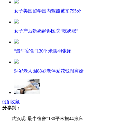
女子美国留学国内驾照被扣795分
女子产后断奶起诉医院“吃奶权”
“最牛宿舍”130平米摆44张床
94岁老人因88岁老伴爱花钱闹离婚
女模特冒充警花发帖骗点击率获缓刑
0
顶
收藏
分享到：
武汉现“最牛宿舍”130平米摆44张床