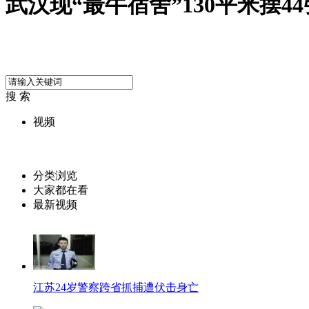
武汉现“最牛宿舍”130平米摆4
搜 索
视频
分类浏览
大家都在看
最新视频
江苏24岁警察跨省抓捕遭伏击身亡