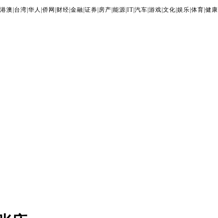
港澳
|
台湾
|
华人
|
侨网
|
财经
|
金融
|
证券
|
房产
|
能源
|
IT
|
汽车
|
游戏
|
文化
|
娱乐
|
体育
|
健康