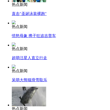
热点新闻
直击"圣诞泳装裸跑"
热点新闻
愤怒母象 携子狂追吉普车
热点新闻
超萌汪星人直立行走
热点新闻
呆萌大熊猫滑雪取乐
热点新闻