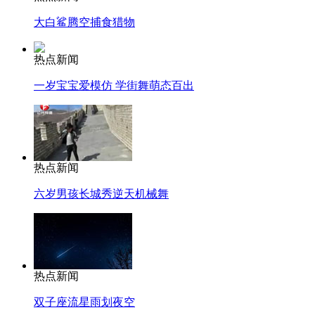
大白鲨腾空捕食猎物
热点新闻
一岁宝宝爱模仿 学街舞萌态百出
热点新闻
六岁男孩长城秀逆天机械舞
热点新闻
双子座流星雨划夜空