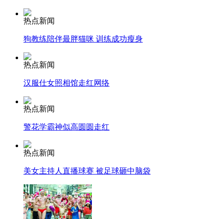
走！跟着总书记去植树
热点新闻
狗教练陪伴最胖猫咪 训练成功瘦身
消防员救轻生者
花炮节热闹非凡
减压"枕头大战"
热点新闻
汉服仕女照相馆走红网络
纽约上演“枕头大战”
热点新闻
警花学霸神似高圆圆走红
司机酒驾遇交警 急速倒车逃窜
热点新闻
美女主持人直播球赛 被足球砸中脑袋