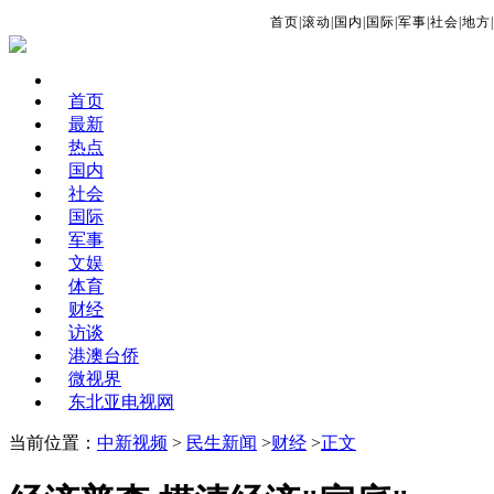
首页
|
滚动
|
国内
|
国际
|
军事
|
社会
|
地方
|
首页
最新
热点
国内
社会
国际
军事
文娱
体育
财经
访谈
港澳台侨
微视界
东北亚电视网
当前位置：
中新视频
>
民生新闻
>
财经
>
正文