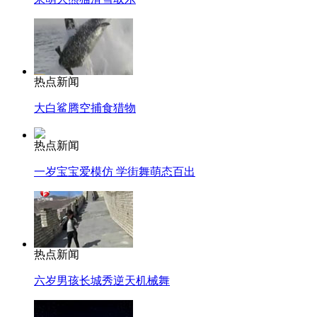
热点新闻
大白鲨腾空捕食猎物
热点新闻
一岁宝宝爱模仿 学街舞萌态百出
热点新闻
六岁男孩长城秀逆天机械舞