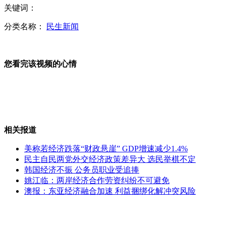
关键词：
中国游客集装箱运回在美购买用品
分类名称：
民生新闻
您看完该视频的心情
追查杀猴餐馆 店老板弃店逃跑
范冰冰侵权案开庭 被指诬陷章子怡
相关报道
美称若经济跌落“财政悬崖” GDP增速减少1.4%
民主自民两党外交经济政策差异大 选民举棋不定
韩国经济不振 公务员职业受追捧
盲人技师靠敏锐听觉成电脑修理高手
姚江临：两岸经济合作劳资纠纷不可避免
澳报：东亚经济融合加速 利益捆绑化解冲突风险