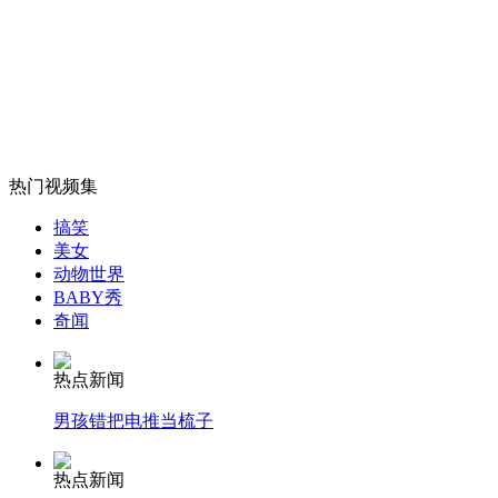
技术宅爸将宝宝变身李小龙
山西运城恶犬咬伤多人 警民合力深夜将其击毙
热门视频集
女孩北京地铁殴打老人 痛下狠手拳打脚踢
搞笑
美女
动物世界
无痛分娩是否安全 医生回应
BABY秀
奇闻
外交部：反对强权政治霸凌主义
热点新闻
男孩错把电推当梳子
外交部：有关国家言论片面不公正
热点新闻