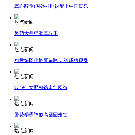
真心醉倒!国外神剧被配上中国民乐
安徽一实载49人客车翻车
热点新闻
呆萌大熊猫滑雪取乐
走！跟着总书记去植树
热点新闻
狗教练陪伴最胖猫咪 训练成功瘦身
消防员救轻生者
花炮节热闹非凡
减压"枕头大战"
热点新闻
汉服仕女照相馆走红网络
纽约上演“枕头大战”
热点新闻
警花学霸神似高圆圆走红
司机酒驾遇交警 急速倒车逃窜
热点新闻