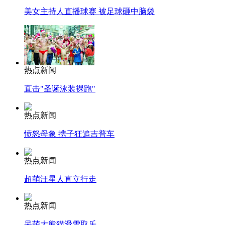
美女主持人直播球赛 被足球砸中脑袋
热点新闻
直击"圣诞泳装裸跑"
热点新闻
愤怒母象 携子狂追吉普车
热点新闻
超萌汪星人直立行走
热点新闻
呆萌大熊猫滑雪取乐