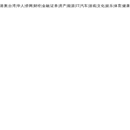
港澳
|
台湾
|
华人
|
侨网
|
财经
|
金融
|
证券
|
房产
|
能源
|
IT
|
汽车
|
游戏
|
文化
|
娱乐
|
体育
|
健康