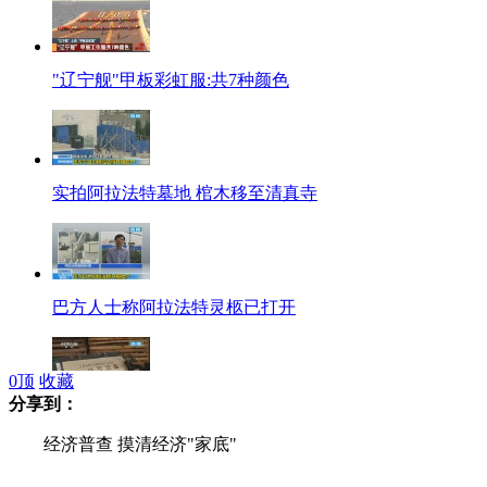
"辽宁舰"甲板彩虹服:共7种颜色
实拍阿拉法特墓地 棺木移至清真寺
巴方人士称阿拉法特灵柩已打开
0
顶
收藏
分享到：
野味收购点老板辩称收购合法 记者揭穿谎言
经济普查 摸清经济"家底"