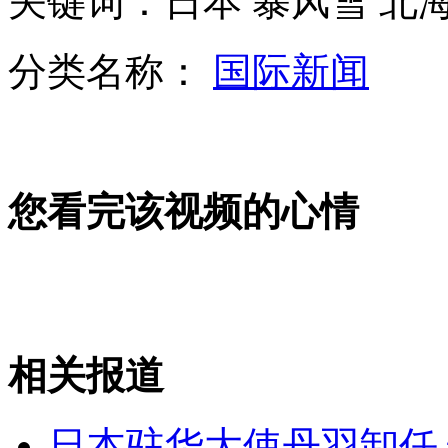
关键词：日本 暴风雪 北
罗阳:在航母上的最后7个日夜
分类名称：
国际新闻
"辽宁舰"甲板彩虹服:共7种颜色
您看完该视频的心情
实拍阿拉法特墓地 棺木移至清真寺
山西运城恶犬咬伤多人 警民合力深夜将其击毙
相关报道
女孩北京地铁殴打老人 痛下狠手拳打脚踢
日本驻华大使丹羽卸任