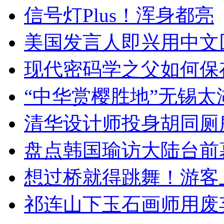
信号灯Plus！浑身都亮
美国发言人即兴用中文
现代密码学之父如何保
“中华赏樱胜地”无锡
清华设计师投身胡同厕
盘点韩国瑜访大陆台前
想过桥就得跳舞！游客
祁连山下玉石画师用废