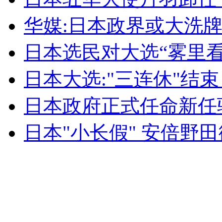
无痛分娩是否安全 医生回应
华媒:日本政界或大洗
日本选民对大选“雾里看
外交部：反对强权政治霸凌主义
日本大选:"三连休"结
外交部：有关国家言论片面不公正
日本政府正式任命新任
日本"小长假" 安倍野
安徽一实载49人客车翻车
走！跟着总书记去植树