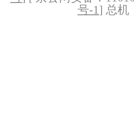
号-1
] 总机：