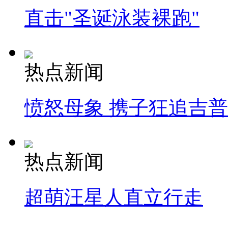
直击"圣诞泳装裸跑"
热点新闻
愤怒母象 携子狂追吉
热点新闻
超萌汪星人直立行走