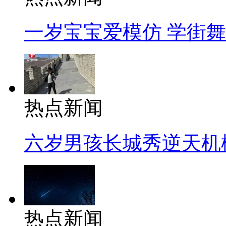
一岁宝宝爱模仿 学街
热点新闻
六岁男孩长城秀逆天机
热点新闻