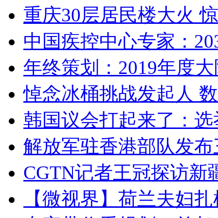
重庆30层居民楼大火
中国疾控中心专家：203
年终策划：2019年度大陆
悼念冰桶挑战发起人 数百
韩国议会打起来了：选举
解放军驻香港部队发布三
CGTN记者王冠探访新疆
【微视界】荷兰夫妇扎根青