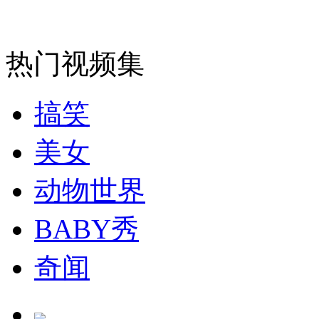
消防员救轻生者
花炮节热闹非凡
减压"枕头大战"
热门视频集
纽约上演“枕头大战”
搞笑
司机酒驾遇交警 急速倒车逃窜
美女
动物世界
BABY秀
奇闻