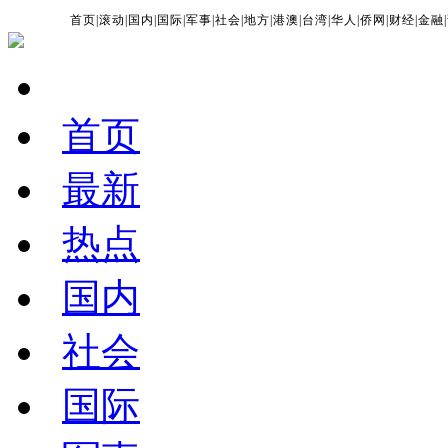
首页
|
滚动
|
国内
|
国际
|
军事
|
社会
|
地方
|
港澳
|
台湾
|
华人
|
侨网
|
财经
|
金融
|
首页
最新
热点
国内
社会
国际