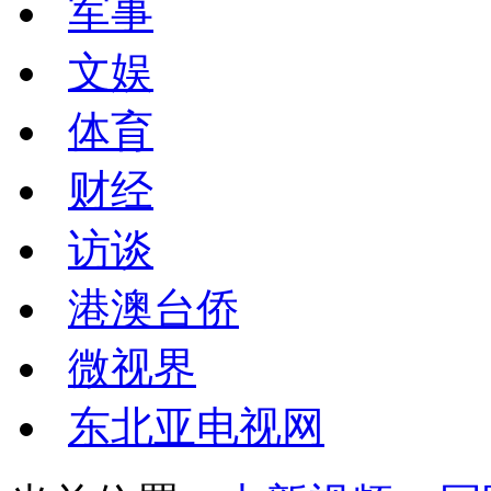
军事
文娱
体育
财经
访谈
港澳台侨
微视界
东北亚电视网