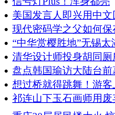
信号灯Plus！浑身都亮
美国发言人即兴用中文
现代密码学之父如何保
“中华赏樱胜地”无锡
清华设计师投身胡同厕
盘点韩国瑜访大陆台前
想过桥就得跳舞！游客
祁连山下玉石画师用废