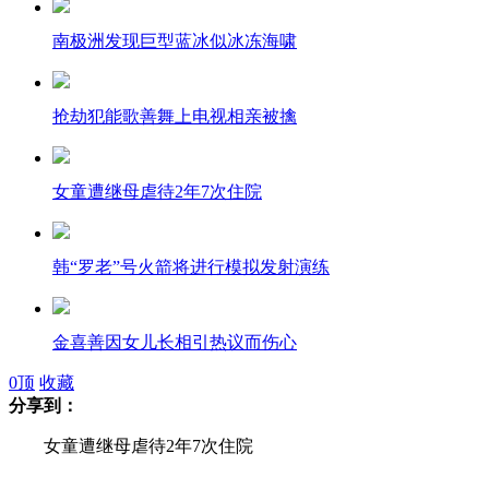
南极洲发现巨型蓝冰似冰冻海啸
抢劫犯能歌善舞上电视相亲被擒
女童遭继母虐待2年7次住院
韩“罗老”号火箭将进行模拟发射演练
金喜善因女儿长相引热议而伤心
0
顶
收藏
分享到：
实拍"功夫高手"打倒七名拆迁人员
女童遭继母虐待2年7次住院