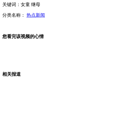
白领男肩扛巨型“鸭梨”现闹市
关键词：女童 继母
分类名称：
热点新闻
上海东华大学男生体能测试猝死
您看完该视频的心情
男子勒索小偷10倍赔偿获刑
山西运城恶犬咬伤多人 警民合力深夜将其击毙
相关报道
女孩北京地铁殴打老人 痛下狠手拳打脚踢
无痛分娩是否安全 医生回应