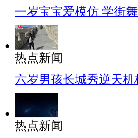
一岁宝宝爱模仿 学街
热点新闻
六岁男孩长城秀逆天机
热点新闻