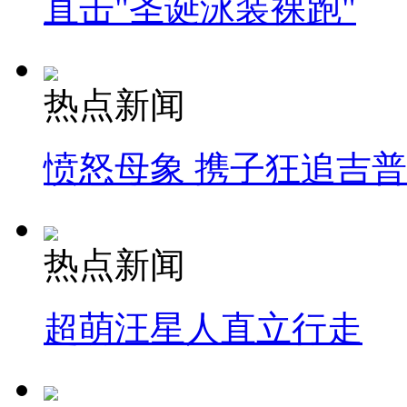
直击"圣诞泳装裸跑"
热点新闻
愤怒母象 携子狂追吉
热点新闻
超萌汪星人直立行走