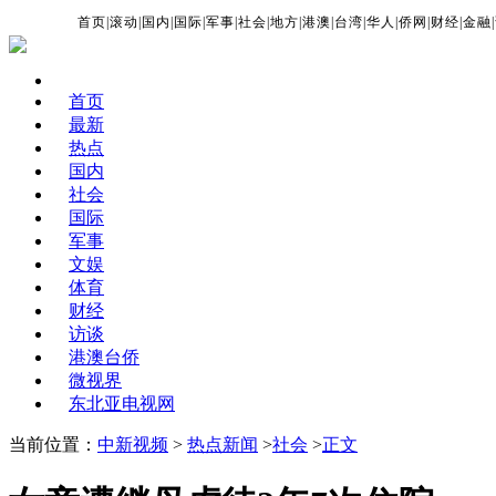
首页
|
滚动
|
国内
|
国际
|
军事
|
社会
|
地方
|
港澳
|
台湾
|
华人
|
侨网
|
财经
|
金融
|
首页
最新
热点
国内
社会
国际
军事
文娱
体育
财经
访谈
港澳台侨
微视界
东北亚电视网
当前位置：
中新视频
>
热点新闻
>
社会
>
正文