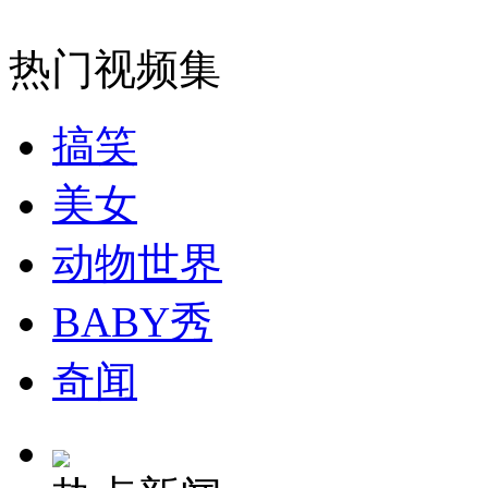
外交部：反对强权政治霸凌主义
热门视频集
外交部：有关国家言论片面不公正
搞笑
美女
安徽一实载49人客车翻车
动物世界
BABY秀
走！跟着总书记去植树
奇闻
消防员救轻生者
花炮节热闹非凡
减压"枕头大战"