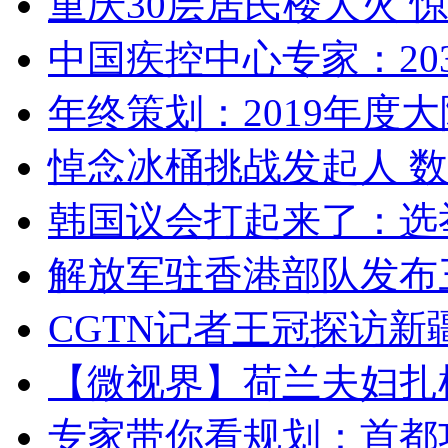
重庆30层居民楼大火
中国疾控中心专家：203
年终策划：2019年度大陆
悼念冰桶挑战发起人 数百
韩国议会打起来了：选举
解放军驻香港部队发布三
CGTN记者王冠探访新疆
【微视界】荷兰夫妇扎根青
专家带你看规划：首都功