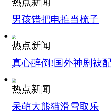
热点新闻
纽约上演“枕头大战”
男孩错把电推当梳子
司机酒驾遇交警 急速倒车逃窜
热点新闻
真心醉倒!国外神剧被
热点新闻
呆萌大熊猫滑雪取乐