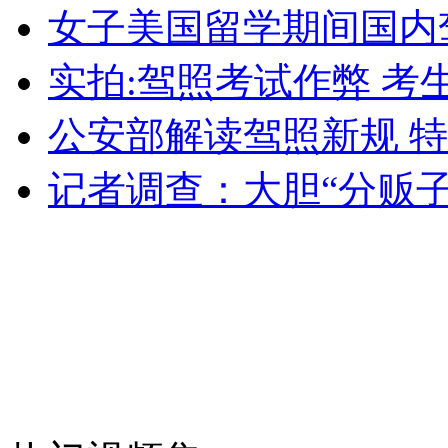
资深影人谈票房分账吁一片一议
女子美国留学期间国内驾
实拍:驾照考试作弊 考
山西运城恶犬咬伤多人 警民合力深夜将其击毙
公安部解读驾照新规 
记者调查：大胆“分贩
女孩北京地铁殴打老人 痛下狠手拳打脚踢
无痛分娩是否安全 医生回应
外交部：反对强权政治霸凌主义
外交部：有关国家言论片面不公正