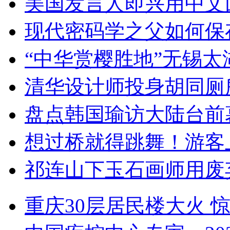
美国发言人即兴用中文
现代密码学之父如何保
“中华赏樱胜地”无锡
清华设计师投身胡同厕
盘点韩国瑜访大陆台前
想过桥就得跳舞！游客
祁连山下玉石画师用废
重庆30层居民楼大火