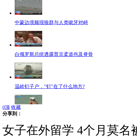
中蒙边境频现狼群与人类呲牙对峙
白俄罗斯总统透露普京柔道伤及脊骨
温岭钉子户，"钉"在了什么地方?
0
顶
收藏
分享到：
美女骑海牛拍照 被告骚扰遭逮捕
女子在外留学 4个月莫名被