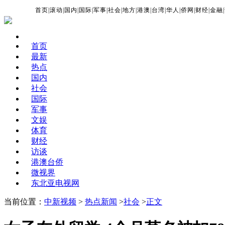
首页
|
滚动
|
国内
|
国际
|
军事
|
社会
|
地方
|
港澳
|
台湾
|
华人
|
侨网
|
财经
|
金融
|
首页
最新
热点
国内
社会
国际
军事
文娱
体育
财经
访谈
港澳台侨
微视界
东北亚电视网
当前位置：
中新视频
>
热点新闻
>
社会
>
正文