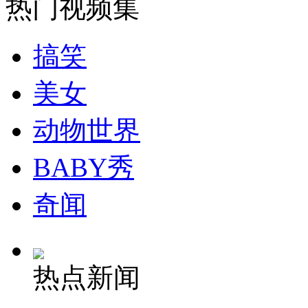
热门视频集
安徽一实载49人客车翻车
搞笑
美女
走！跟着总书记去植树
动物世界
BABY秀
消防员救轻生者
花炮节热闹非凡
减压"枕头大战"
奇闻
纽约上演“枕头大战”
热点新闻
司机酒驾遇交警 急速倒车逃窜