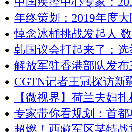
中国疾控中心专家：203
年终策划：2019年度大陆
悼念冰桶挑战发起人 数百
韩国议会打起来了：选举
解放军驻香港部队发布三
CGTN记者王冠探访新疆
【微视界】荷兰夫妇扎根青
专家带你看规划：首都功
超燃！西藏军区某特战