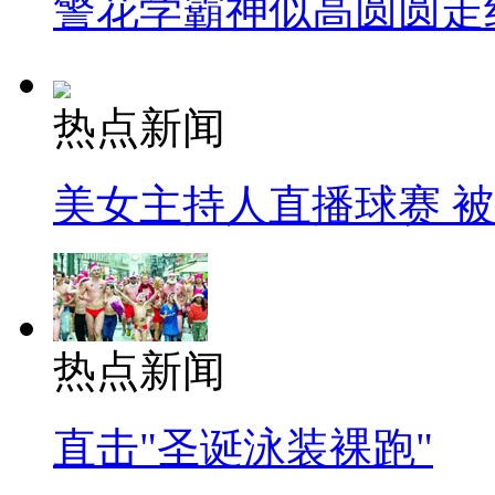
警花学霸神似高圆圆走
热点新闻
美女主持人直播球赛 
热点新闻
直击"圣诞泳装裸跑"