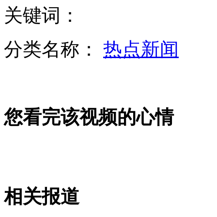
关键词：
西藏妇女汇聚大昭寺庆祝"仙女节"
分类名称：
热点新闻
拍客：“最牛”城管咆哮执法
您看完该视频的心情
播客：大学生自拍雷人江南style
高军:分账之争跟电影票价无关
相关报道