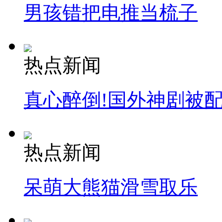
男孩错把电推当梳子
热点新闻
真心醉倒!国外神剧被
热点新闻
呆萌大熊猫滑雪取乐