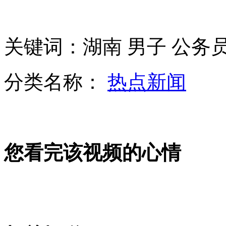
赵薇老公牵女儿海边漫步被偷拍
关键词：湖南 男子 公务员
日强拆机场钉子户 百名防暴警压阵
分类名称：
热点新闻
山西运城恶犬咬伤多人 警民合力深夜将其击毙
女孩北京地铁殴打老人 痛下狠手拳打脚踢
您看完该视频的心情
无痛分娩是否安全 医生回应
外交部：反对强权政治霸凌主义