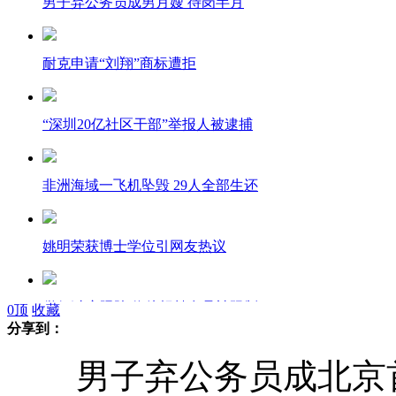
男子弃公务员成男月嫂 待岗半月
耐克申请“刘翔”商标遭拒
“深圳20亿社区干部”举报人被逮捕
非洲海域一飞机坠毁 29人全部生还
姚明荣获博士学位引网友热议
僧侣过度肥胖 信徒捐献食品被限制
0
顶
收藏
分享到：
男子弃公务员成北京首
美国公司欲送8万人到火星繁衍后代