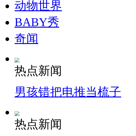
动物世界
司机酒驾遇交警 急速倒车逃窜
BABY秀
奇闻
热点新闻
男孩错把电推当梳子
热点新闻