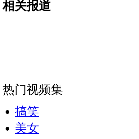
相关报道
外交部：有关国家言论片面不公正
安徽一实载49人客车翻车
走！跟着总书记去植树
热门视频集
消防员救轻生者
花炮节热闹非凡
减压"枕头大战"
搞笑
美女
纽约上演“枕头大战”