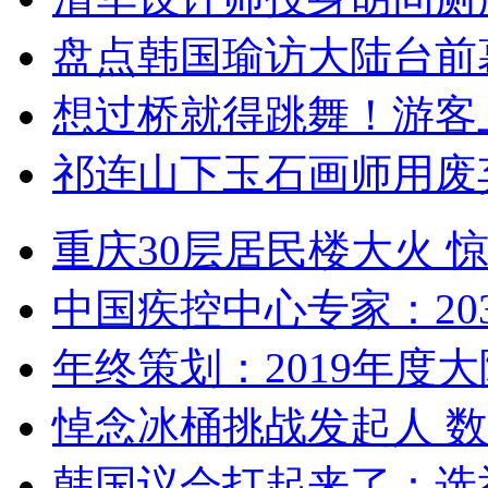
盘点韩国瑜访大陆台前
想过桥就得跳舞！游客
祁连山下玉石画师用废
重庆30层居民楼大火
中国疾控中心专家：203
年终策划：2019年度大陆
悼念冰桶挑战发起人 数百
韩国议会打起来了：选举