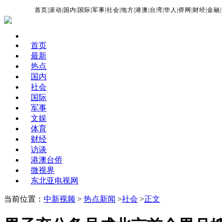
首页
|
滚动
|
国内
|
国际
|
军事
|
社会
|
地方
|
港澳
|
台湾
|
华人
|
侨网
|
财经
|
金融
|
首页
最新
热点
国内
社会
国际
军事
文娱
体育
财经
访谈
港澳台侨
微视界
东北亚电视网
当前位置：
中新视频
>
热点新闻
>
社会
>
正文