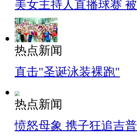
美女主持人直播球赛 
热点新闻
直击"圣诞泳装裸跑"
热点新闻
愤怒母象 携子狂追吉