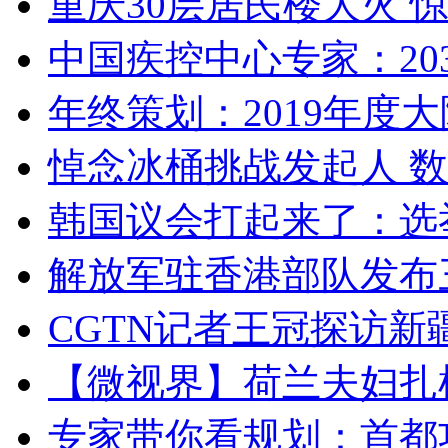
重庆30层居民楼大火
中国疾控中心专家：203
年终策划：2019年度大陆
悼念冰桶挑战发起人 数百
韩国议会打起来了：选举
解放军驻香港部队发布三
CGTN记者王冠探访新疆
【微视界】荷兰夫妇扎根青
专家带你看规划：首都功