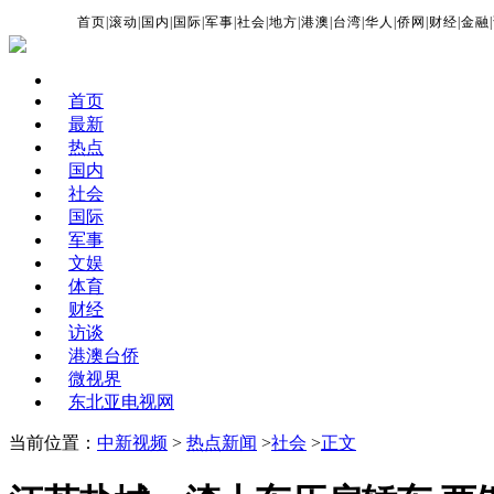
首页
|
滚动
|
国内
|
国际
|
军事
|
社会
|
地方
|
港澳
|
台湾
|
华人
|
侨网
|
财经
|
金融
|
首页
最新
热点
国内
社会
国际
军事
文娱
体育
财经
访谈
港澳台侨
微视界
东北亚电视网
当前位置：
中新视频
>
热点新闻
>
社会
>
正文