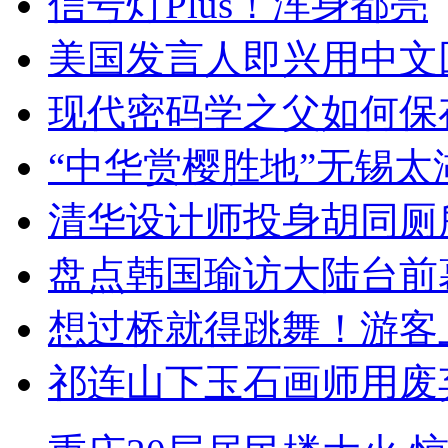
信号灯Plus！浑身都亮
美国发言人即兴用中文
现代密码学之父如何保
“中华赏樱胜地”无锡
清华设计师投身胡同厕
盘点韩国瑜访大陆台前
想过桥就得跳舞！游客
祁连山下玉石画师用废