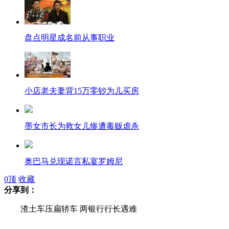
盘点明星成名前从事职业
小店老夫妻背15万零钞为儿买房
墨女市长为救女儿惨遭毒贩虐杀
奥巴马兑现诺言私宴罗姆尼
0
顶
收藏
分享到：
渣土车压扁轿车 两银行行长遇难
渣土车压扁轿车 两银行行长遇难