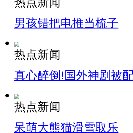
热点新闻
走！跟着总书记去植树
男孩错把电推当梳子
消防员救轻生者
花炮节热闹非凡
减压"枕头大战"
热点新闻
纽约上演“枕头大战”
真心醉倒!国外神剧被
司机酒驾遇交警 急速倒车逃窜
热点新闻
呆萌大熊猫滑雪取乐