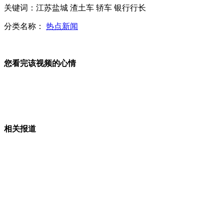
小学生扇老师耳光 老师称不怪孩子
关键词：江苏盐城 渣土车 轿车 银行行长
分类名称：
热点新闻
手机聊天约见面 女孩遇侵犯跳楼
您看完该视频的心情
江苏教育台因干露露母女骂人被停播
相关报道
乘客答坐车不系安全带理由：五花八门
山西运城恶犬咬伤多人 警民合力深夜将其击毙