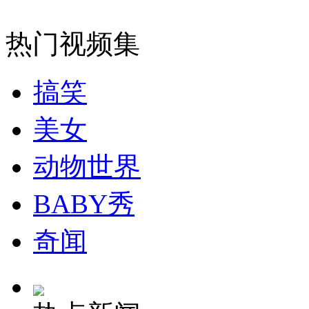
女孩北京地铁殴打老人 痛下狠手拳打脚踢
热门视频集
无痛分娩是否安全 医生回应
搞笑
美女
外交部：反对强权政治霸凌主义
动物世界
外交部：有关国家言论片面不公正
BABY秀
奇闻
安徽一实载49人客车翻车