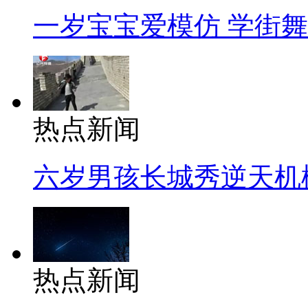
一岁宝宝爱模仿 学街
热点新闻
六岁男孩长城秀逆天机
热点新闻