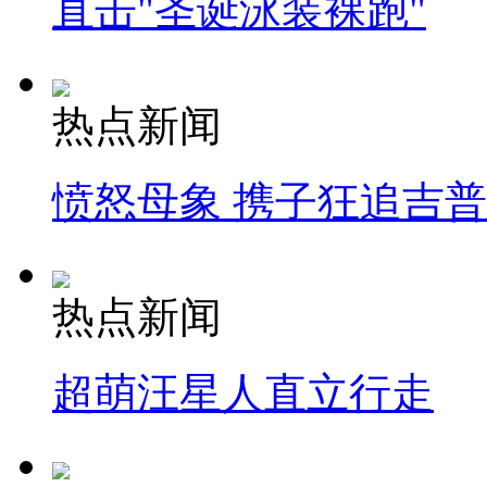
直击"圣诞泳装裸跑"
热点新闻
愤怒母象 携子狂追吉
热点新闻
超萌汪星人直立行走