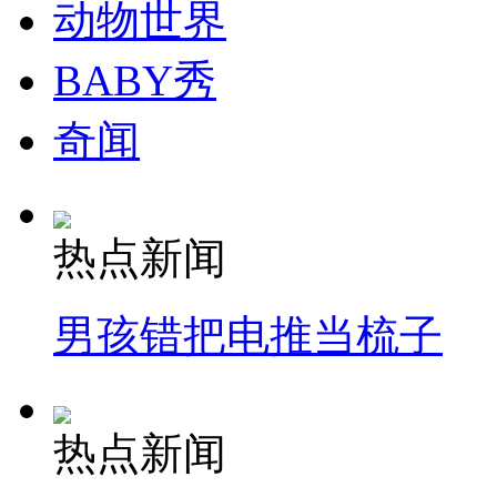
动物世界
司机酒驾遇交警 急速倒车逃窜
BABY秀
奇闻
热点新闻
男孩错把电推当梳子
热点新闻