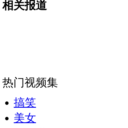
相关报道
外交部：有关国家言论片面不公正
安徽一实载49人客车翻车
走！跟着总书记去植树
热门视频集
消防员救轻生者
花炮节热闹非凡
减压"枕头大战"
搞笑
美女
纽约上演“枕头大战”