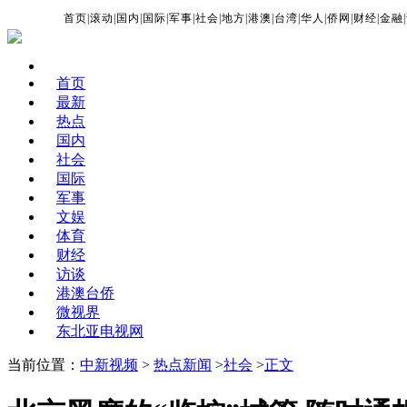
首页
|
滚动
|
国内
|
国际
|
军事
|
社会
|
地方
|
港澳
|
台湾
|
华人
|
侨网
|
财经
|
金融
|
首页
最新
热点
国内
社会
国际
军事
文娱
体育
财经
访谈
港澳台侨
微视界
东北亚电视网
当前位置：
中新视频
>
热点新闻
>
社会
>
正文