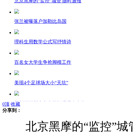
北京黑摩的“监控”城管 随时通报
张兰被曝落户加勒比岛国
理科生用数学公式写抒情诗
百名女大学生争抢脚模工作
美现4个足球场大小“天坑”
美新泽西州火车出轨疑泄漏有毒物
0
顶
收藏
分享到：
北京黑摩的“监控”城管
实拍孟加拉火车壮观场面 远超春运