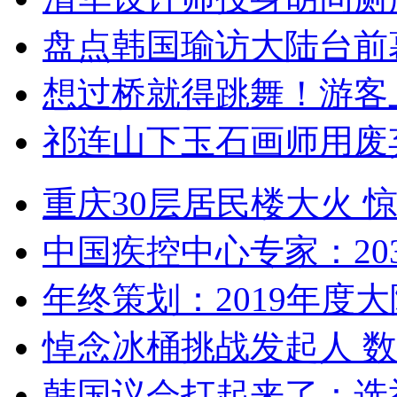
盘点韩国瑜访大陆台前
想过桥就得跳舞！游客
祁连山下玉石画师用废
重庆30层居民楼大火
中国疾控中心专家：203
年终策划：2019年度大陆
悼念冰桶挑战发起人 数百
韩国议会打起来了：选举