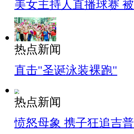
美女主持人直播球赛 
热点新闻
直击"圣诞泳装裸跑"
热点新闻
愤怒母象 携子狂追吉