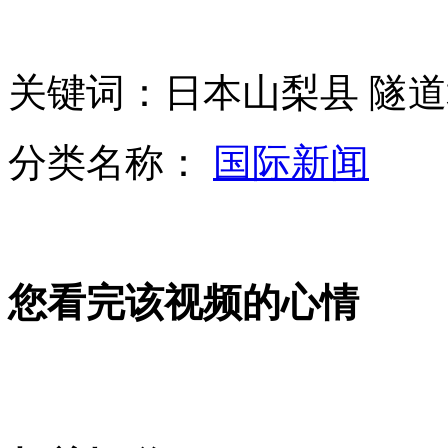
南京最大火锅：食材足有120斤
考生香港花数万元培训 参加美高考
关键词：日本山梨县 隧道
分类名称：
国际新闻
武汉:政府成立专班调查出租车隐患
山西运城恶犬咬伤多人 警民合力深夜将其击毙
您看完该视频的心情
女孩北京地铁殴打老人 痛下狠手拳打脚踢
无痛分娩是否安全 医生回应