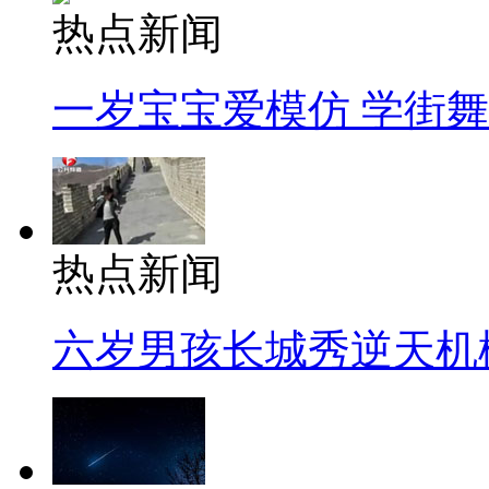
热点新闻
一岁宝宝爱模仿 学街
热点新闻
六岁男孩长城秀逆天机