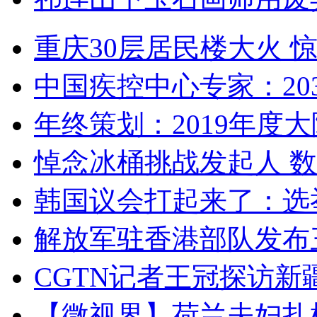
重庆30层居民楼大火
中国疾控中心专家：203
年终策划：2019年度大陆
悼念冰桶挑战发起人 数百
韩国议会打起来了：选举
解放军驻香港部队发布三
CGTN记者王冠探访新疆
【微视界】荷兰夫妇扎根青