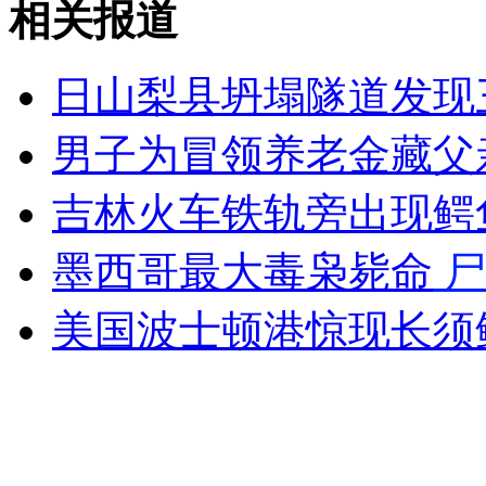
相关报道
外交部：反对强权政治霸凌主义
日山梨县坍塌隧道发现
外交部：有关国家言论片面不公正
男子为冒领养老金藏父
吉林火车铁轨旁出现鳄
安徽一实载49人客车翻车
墨西哥最大毒枭毙命
尸
美国波士顿港惊现长须
走！跟着总书记去植树
消防员救轻生者
花炮节热闹非凡
减压"枕头大战"