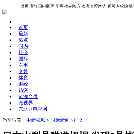
首页
|
滚动
|
国内
|
国际
|
军事
|
社会
|
地方
|
港澳
|
台湾
|
华人
|
侨网
|
财经
|
金融
|
首页
最新
热点
国内
社会
国际
军事
文娱
体育
财经
访谈
港澳台侨
微视界
东北亚电视网
当前位置：
中新视频
>
国际新闻
>
正文