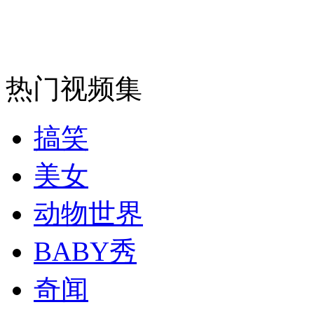
纽约上演“枕头大战”
热门视频集
司机酒驾遇交警 急速倒车逃窜
搞笑
美女
动物世界
BABY秀
奇闻