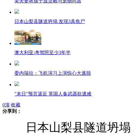
美夫妻将孩子放货厢与宠物同居
日本山梨县隧道坍塌 发现3具焦尸
澳大利亚:考驾照至少3年半
委内瑞拉：飞机演习上演惊心大逃脱
"末日"预言逼近 英国人备武器欲逃难
0
顶
收藏
分享到：
女子被误认另1人 两人见面如照镜
日本山梨县隧道坍塌 