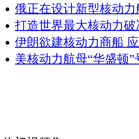
山西运城恶犬咬伤多人 警民合力深夜将其击毙
俄正在设计新型核动力
打造世界最大核动力破
女孩北京地铁殴打老人 痛下狠手拳打脚踢
伊朗欲建核动力商船 
美核动力航母“华盛顿”
无痛分娩是否安全 医生回应
外交部：反对强权政治霸凌主义
外交部：有关国家言论片面不公正
安徽一实载49人客车翻车