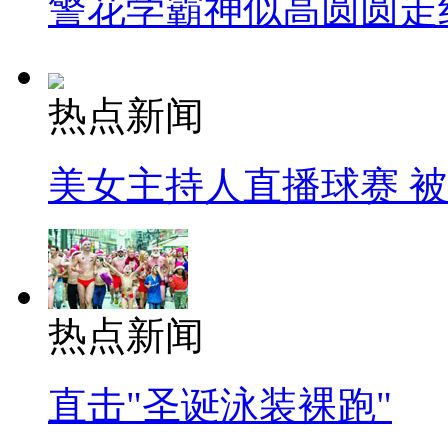
警花学霸神似高圆圆走
热点新闻
美女主持人直播球赛 
热点新闻
直击"圣诞泳装裸跑"