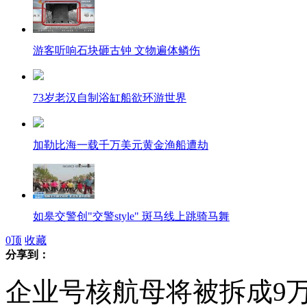
游客听响石块砸古钟 文物遍体鳞伤
73岁老汉自制浴缸船欲环游世界
加勒比海一载千万美元黄金渔船遭劫
如皋交警创"交警style" 斑马线上跳骑马舞
0
顶
收藏
分享到：
企业号核航母将被拆成9
航母style动作第一人：演练已两年