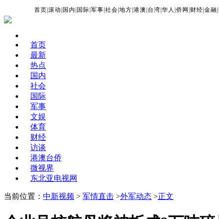
首页
|
滚动
|
国内
|
国际
|
军事
|
社会
|
地方
|
港澳
|
台湾
|
华人
|
侨网
|
财经
|
金融
|
首页
最新
热点
国内
社会
国际
军事
文娱
体育
财经
访谈
港澳台侨
微视界
东北亚电视网
当前位置：
中新视频
>
军情直击
>
外军动态
>
正文