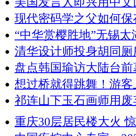
美国发言人即兴用中文
现代密码学之父如何保
“中华赏樱胜地”无锡
清华设计师投身胡同厕
盘点韩国瑜访大陆台前
想过桥就得跳舞！游客
祁连山下玉石画师用废
重庆30层居民楼大火