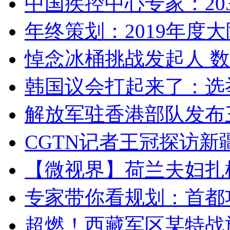
中国疾控中心专家：203
年终策划：2019年度大陆
悼念冰桶挑战发起人 数百
韩国议会打起来了：选举
解放军驻香港部队发布三
CGTN记者王冠探访新疆
【微视界】荷兰夫妇扎根青
专家带你看规划：首都功
超燃！西藏军区某特战