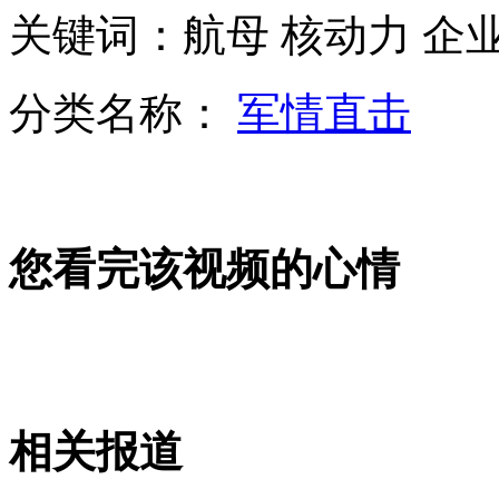
关键词：航母 核动力 企
新疆218国道雪崩不断 清雪工作艰难进行
分类名称：
军情直击
监控实拍面包车闯红灯将行驶电动车撞粉碎
您看完该视频的心情
美彩票史上第二高奖金被领养华裔儿童者独中
拍客：华西村1:1复制故宫建博物馆
相关报道