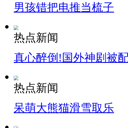
男孩错把电推当梳子
热点新闻
真心醉倒!国外神剧被
热点新闻
呆萌大熊猫滑雪取乐