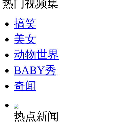
热门视频集
搞笑
走！跟着总书记去植树
美女
消防员救轻生者
花炮节热闹非凡
减压"枕头大战"
动物世界
BABY秀
纽约上演“枕头大战”
奇闻
司机酒驾遇交警 急速倒车逃窜
热点新闻