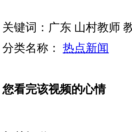
实拍:撒贝宁深夜冒寒接机章子怡
关键词：广东 山村教师 教
英夫妇斥资百万抬高房子 躲过洪灾
分类名称：
热点新闻
山西运城恶犬咬伤多人 警民合力深夜将其击毙
女孩北京地铁殴打老人 痛下狠手拳打脚踢
您看完该视频的心情
无痛分娩是否安全 医生回应
外交部：反对强权政治霸凌主义