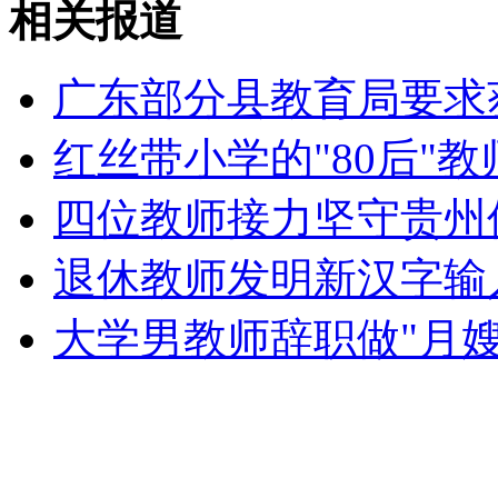
相关报道
外交部：有关国家言论片面不公正
广东部分县教育局要求
红丝带小学的"80后"
安徽一实载49人客车翻车
四位教师接力坚守贵州
退休教师发明新汉字输
走！跟着总书记去植树
大学男教师辞职做"月嫂
消防员救轻生者
花炮节热闹非凡
减压"枕头大战"
纽约上演“枕头大战”