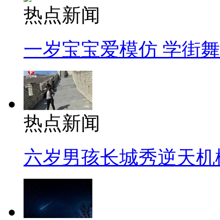
热点新闻
一岁宝宝爱模仿 学街
热点新闻
六岁男孩长城秀逆天机