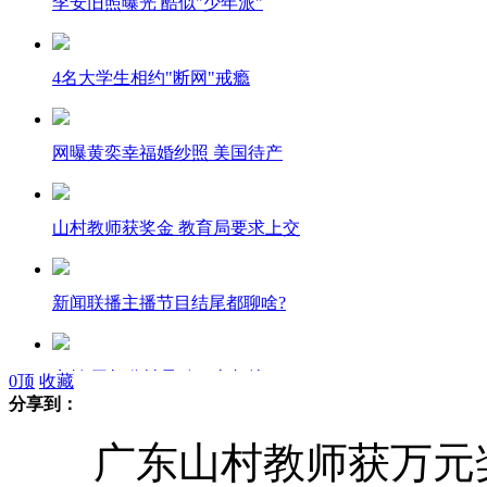
李安旧照曝光 酷似"少年派"
4名大学生相约"断网"戒瘾
网曝黄奕幸福婚纱照 美国待产
山村教师获奖金 教育局要求上交
新闻联播主播节目结尾都聊啥?
实拍:司机分神导致三车相撞
0
顶
收藏
分享到：
广东山村教师获万元奖
俄官方发声明安抚民众称末日未到