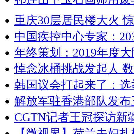
重庆30层居民楼大火
中国疾控中心专家：203
年终策划：2019年度大陆
悼念冰桶挑战发起人 数百
韩国议会打起来了：选举
解放军驻香港部队发布三
CGTN记者王冠探访新疆
【微视界】荷兰夫妇扎根青