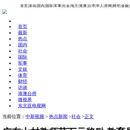
首页
|
滚动
|
国内
|
国际
|
军事
|
社会
|
地方
|
港澳
|
台湾
|
华人
|
侨网
|
财经
|
金融
|
首页
最新
热点
国内
社会
国际
军事
文娱
体育
财经
访谈
港澳台侨
微视界
东北亚电视网
当前位置：
中新视频
>
热点新闻
>
社会
>
正文