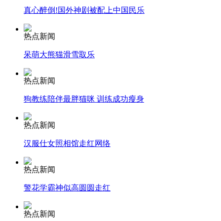
真心醉倒!国外神剧被配上中国民乐
司机酒驾遇交警 急速倒车逃窜
热点新闻
呆萌大熊猫滑雪取乐
热点新闻
狗教练陪伴最胖猫咪 训练成功瘦身
热点新闻
汉服仕女照相馆走红网络
热点新闻
警花学霸神似高圆圆走红
热点新闻