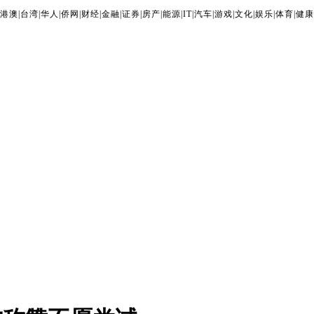
港澳
|
台湾
|
华人
|
侨网
|
财经
|
金融
|
证券
|
房产
|
能源
|
IT
|
汽车
|
游戏
|
文化
|
娱乐
|
体育
|
健康