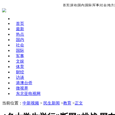
首页
|
滚动
|
国内
|
国际
|
军事
|
社会
|
地方
|
首页
最新
热点
国内
社会
国际
军事
文娱
体育
财经
访谈
港澳台侨
微视界
东北亚电视网
当前位置：
中新视频
>
民生新闻
>
教育
>
正文