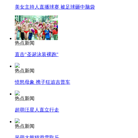
美女主持人直播球赛 被足球砸中脑袋
热点新闻
直击"圣诞泳装裸跑"
热点新闻
愤怒母象 携子狂追吉普车
热点新闻
超萌汪星人直立行走
热点新闻
呆萌大熊猫滑雪取乐