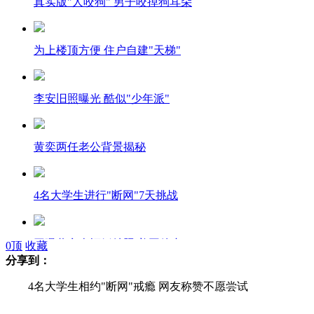
真实版"人咬狗" 男子咬掉狗耳朵
为上楼顶方便 住户自建"天梯"
李安旧照曝光 酷似"少年派"
黄奕两任老公背景揭秘
4名大学生进行"断网"7天挑战
网曝黄奕幸福婚纱照 美国待产
0
顶
收藏
分享到：
4名大学生相约"断网"戒瘾 网友称赞不愿尝试
澳大利亚上演“江南style”灯光秀