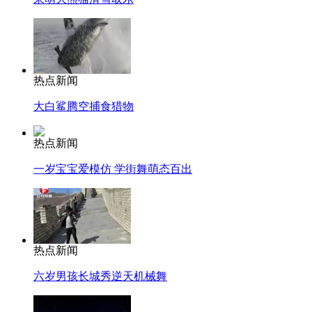
热点新闻
大白鲨腾空捕食猎物
热点新闻
一岁宝宝爱模仿 学街舞萌态百出
热点新闻
六岁男孩长城秀逆天机械舞