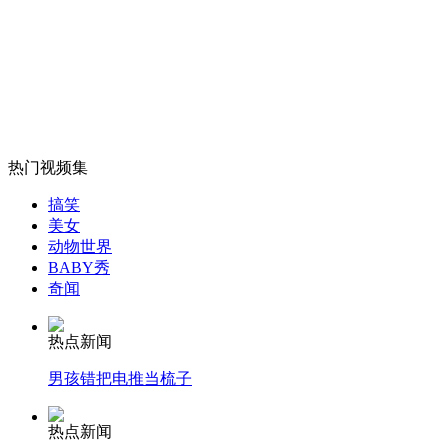
外交部：有关国家言论片面不公正
安徽一实载49人客车翻车
热门视频集
搞笑
美女
动物世界
走！跟着总书记去植树
BABY秀
奇闻
消防员救轻生者
花炮节热闹非凡
减压"枕头大战"
热点新闻
男孩错把电推当梳子
热点新闻
纽约上演“枕头大战”