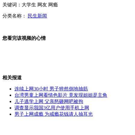
关键词：大学生 网友 网瘾
山村教师获奖金 教育局要求上交
分类名称：
民生新闻
郎永淳谈新闻联播节目结尾都聊啥
您看完该视频的心情
山西运城恶犬咬伤多人 警民合力深夜将其击毙
相关报道
女孩北京地铁殴打老人 痛下狠手拳打脚踢
连续上网30小时 男子猝然倒地抽筋
台湾男童上网看情色影片 竟发现姐姐是主角
儿子逃学上网 父亲怒砸网吧被拘
无痛分娩是否安全 医生回应
调查显示我国3亿用户使用手机上网
男子上网成瘾 为戒瘾花钱请人抽耳光
外交部：反对强权政治霸凌主义