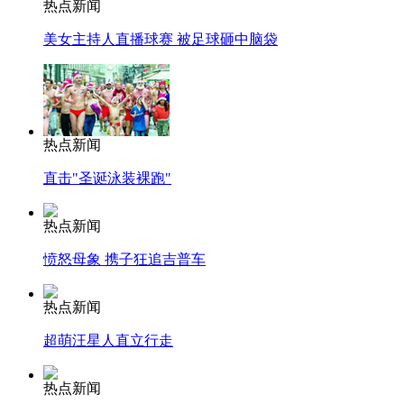
热点新闻
美女主持人直播球赛 被足球砸中脑袋
热点新闻
直击"圣诞泳装裸跑"
热点新闻
愤怒母象 携子狂追吉普车
热点新闻
超萌汪星人直立行走
热点新闻