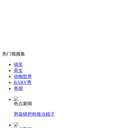
外交部：有关国家言论片面不公正
安徽一实载49人客车翻车
热门视频集
搞笑
美女
走！跟着总书记去植树
动物世界
BABY秀
奇闻
消防员救轻生者
花炮节热闹非凡
减压"枕头大战"
热点新闻
男孩错把电推当梳子
纽约上演“枕头大战”