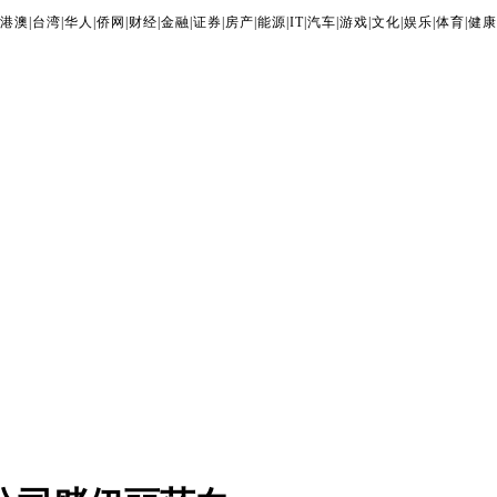
港澳
|
台湾
|
华人
|
侨网
|
财经
|
金融
|
证券
|
房产
|
能源
|
IT
|
汽车
|
游戏
|
文化
|
娱乐
|
体育
|
健康