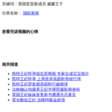
关键词：英国皇室新成员 威廉王子
刘烨盼吴彦祖得千金约娃娃亲
分类名称：
国际新闻
孙悦婚纱照曝光 娇妻是"白富美"
您看完该视频的心情
山西运城恶犬咬伤多人 警民合力深夜将其击毙
相关报道
女孩北京地铁殴打老人 痛下狠手拳打脚踢
凯特王妃怀孕或生双胞胎 专家合成宝宝相片
凯特王妃怀孕 上周曾穿高跟鞋母校打球
凯特王妃穿套裙高跟鞋打曲棍球
无痛分娩是否安全 医生回应
法称确认拍摄英王妃半裸照摄影师身份
英国王妃妹妹发售新书遭遇无忌童言
英女酷似王妃 当模特吸金超强
外交部：反对强权政治霸凌主义