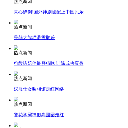
热点新闻
真心醉倒!国外神剧被配上中国民乐
司机酒驾遇交警 急速倒车逃窜
热点新闻
呆萌大熊猫滑雪取乐
热点新闻
狗教练陪伴最胖猫咪 训练成功瘦身
热点新闻
汉服仕女照相馆走红网络
热点新闻
警花学霸神似高圆圆走红