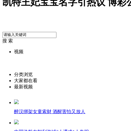
凯特王妃宝宝名字引热议 博彩
搜 索
视频
分类浏览
大家都在看
最新视频
醉汉绑架女童索财 酒醒害怕又放人