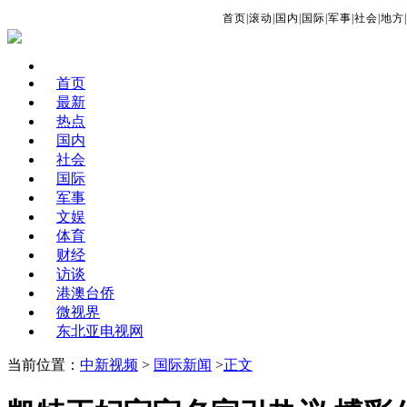
首页
|
滚动
|
国内
|
国际
|
军事
|
社会
|
地方
|
首页
最新
热点
国内
社会
国际
军事
文娱
体育
财经
访谈
港澳台侨
微视界
东北亚电视网
当前位置：
中新视频
>
国际新闻
>
正文