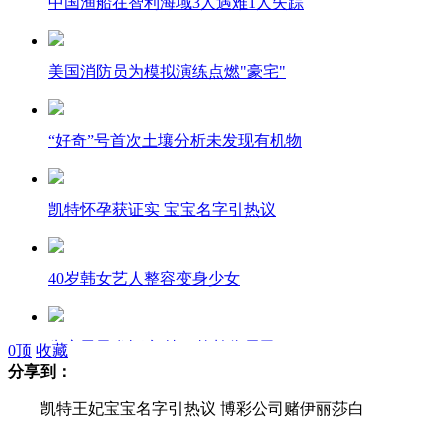
中国渔船在智利海域3人遇难1人失踪
美国消防员为模拟演练点燃"豪宅"
“好奇”号首次土壤分析未发现有机物
凯特怀孕获证实 宝宝名字引热议
40岁韩女艺人整容变身少女
失恋男子发酒疯 持刀抢劫伤居民
0
顶
收藏
分享到：
凯特王妃宝宝名字引热议 博彩公司赌伊丽莎白
保姆给厕所消毒竟毒倒孩子