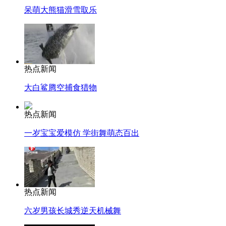
呆萌大熊猫滑雪取乐
热点新闻
大白鲨腾空捕食猎物
热点新闻
一岁宝宝爱模仿 学街舞萌态百出
热点新闻
六岁男孩长城秀逆天机械舞